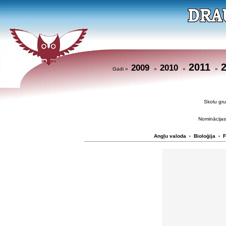
2011
2009
2010
Gadi »
»
»
»
Skolu g
Nominācijas
Angļu valoda
Bioloģija
F
•
•