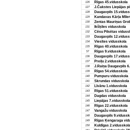
Rīgas 45.vidusskola
126
J.Čakstes Liepājas pi
127
Daugavpils 15.viduss
128
Kandavas Kārļa Mīle
129
Zentas Mauriņas Gro
130
Ikšķiles vidusskola
131
Cēsu Pilsētas viduss
132
Daugavpils 12.viduss
133
Viesītes vidusskola
134
Rīgas 40.vidusskola
135
Rīgas 9.vidusskola
57
Daugavpils 17.viduss
136
Preiļu 2.vidusskola
137
J.Raiņa Daugavpils 6
138
Rīgas 54.vidusskola
139
Pumpuru vidusskola
140
Skrundas vidusskola
141
Līvānu 1.vidusskola
142
Rīgas 51.vidusskola
143
Dagdas vidusskola
144
Liepājas 7.vidusskola
145
Rīgas 22.vidusskola
146
Vangažu vidusskola
147
Daugavpils 9.vidussk
148
Rīgas Ķengaraga vid
149
Kuldīgas 2.vidusskol
150