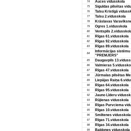
Auces vidusskola
74
Siguldas pilsētas vid
75
Talsu Kristīgā viduss
76
Talsu 2.vidusskola
77
Krāslavas Varavīksn
78
Ogres 1.vidusskola
79
Ventspils 2.vidusskol
80
Rīgas 61.vidusskola
81
Rīgas 92.vidusskola
82
Rīgas 89.vidusskola
83
Informācijas sistēm
84
"PREMJERS"
Daugavpils 13.viduss
85
Valmieras 5.vidussko
86
Rīgas 47.vidusskola
87
Jūrmalas pilsētas Me
88
Liepājas Raiņa 6.vid
89
Rīgas 64.vidusskola
90
Rīgas 95.vidusskola
91
Jauno Līderu vidussk
92
Rūjienas vidusskola
93
Rīgas Purvciema vid
94
Rīgas 10.vidusskola
95
Smiltenes vidusskola
96
Rīgas 71.vidusskola
97
Rīgas 34.vidusskola
98
Baldones vidusskola
99