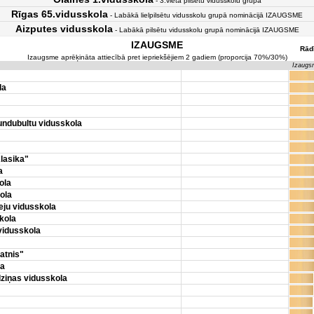
- 3.vieta pilsētu vidusskolu grupā
Rīgas 65.vidusskola
- Labākā lielpilsētu vidusskolu grupā nominācijā IZAUGSME
Aizputes vidusskola
- Labākā pilsētu vidusskolu grupā nominācijā IZAUGSME
IZAUGSME
Rād
Izaugsme aprēķināta attiecībā pret iepriekšējiem 2 gadiem (proporcija 70%/30%)
Izaugs
la
undubultu vidusskola
lasika"
a
ola
ola
ju vidusskola
kola
vidusskola
atnis"
la
dziņas vidusskola