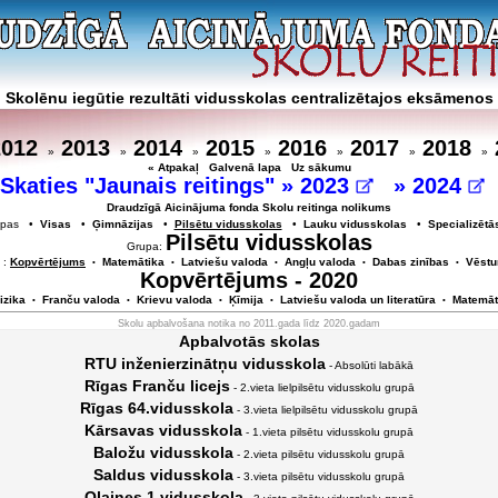
Skolēnu iegūtie rezultāti vidusskolas centralizētajos eksāmenos
2012
2013
2014
2015
2016
2017
2018
»
»
»
»
»
»
»
« Atpakaļ
Galvenā lapa
Uz sākumu
Skaties "Jaunais reitings" »
2023
»
2024
Draudzīgā Aicinājuma fonda Skolu reitinga nolikums
rupas •
Visas
•
Ģimnāzijas
•
Pilsētu vidusskolas
•
Lauku vidusskolas
•
Specializētā
Pilsētu vidusskolas
Grupa:
 :
Kopvērtējums
Matemātika
Latviešu valoda
Angļu valoda
Dabas zinības
Vēstu
•
•
•
•
•
Kopvērtējums - 2020
izika
Franču valoda
Krievu valoda
Ķīmija
Latviešu valoda un literatūra
Matemāt
•
•
•
•
•
Skolu apbalvošana notika no 2011.gada līdz 2020.gadam
Apbalvotās skolas
RTU inženierzinātņu vidusskola
- Absolūti labākā
Rīgas Franču licejs
- 2.vieta lielpilsētu vidusskolu grupā
Rīgas 64.vidusskola
- 3.vieta lielpilsētu vidusskolu grupā
Kārsavas vidusskola
- 1.vieta pilsētu vidusskolu grupā
Baložu vidusskola
- 2.vieta pilsētu vidusskolu grupā
Saldus vidusskola
- 3.vieta pilsētu vidusskolu grupā
Olaines 1.vidusskola