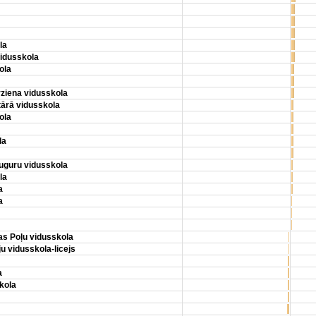
la
idusskola
ola
iena vidusskola
ārā vidusskola
ola
la
uguru vidusskola
la
a
a
as Poļu vidusskola
u vidusskola-licejs
a
kola