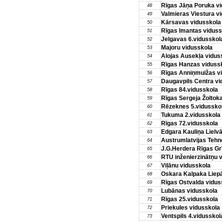
Rīgas Jāņa Poruka v
48
Valmieras Viestura v
49
Kārsavas vidusskola
50
Rīgas Imantas viduss
51
Jelgavas 6.vidusskol
52
Majoru vidusskola
53
Alojas Ausekļa vidus
54
Rīgas Hanzas viduss
55
Rīgas Anniņmuižas v
56
Daugavpils Centra vi
57
Rīgas 84.vidusskola
58
Rīgas Sergeja Žoltok
59
Rēzeknes 5.vidussko
60
Tukuma 2.vidusskola
61
Rīgas 72.vidusskola
62
Edgara Kauliņa Lielv
63
Austrumlatvijas Tehno
64
J.G.Herdera Rīgas Gr
65
RTU inženierzinātņu 
66
Viļānu vidusskola
67
Oskara Kalpaka Liepā
68
Rīgas Ostvalda vidus
69
Lubānas vidusskola
70
Rīgas 25.vidusskola
71
Priekules vidusskola
72
Ventspils 4.vidusskol
73