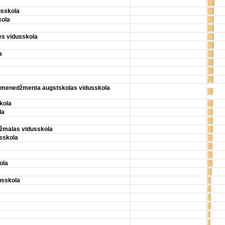
usskola
kola
es vidusskola
a
u menedžmenta augstskolas vidusskola
kola
la
žmalas vidusskola
usskola
ola
usskola