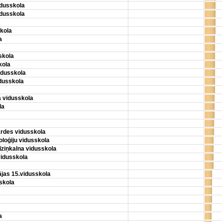
idusskola
idusskola
kola
a
skola
kola
idusskola
dusskola
a vidusskola
la
ārdes vidusskola
loģiju vidusskola
īziņkalna vidusskola
vidusskola
jas 15.vidusskola
skola
a