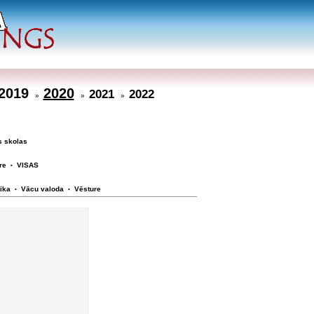
2019
2020
2021
2022
»
»
»
s skolas
re
VISAS
•
ika
Vācu valoda
Vēsture
•
•