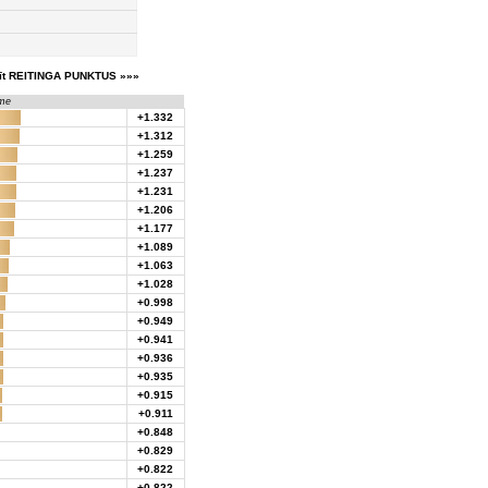
īt REITINGA PUNKTUS »»»
me
+1.332
+1.312
+1.259
+1.237
+1.231
+1.206
+1.177
+1.089
+1.063
+1.028
+0.998
+0.949
+0.941
+0.936
+0.935
+0.915
+0.911
+0.848
+0.829
+0.822
+0.822