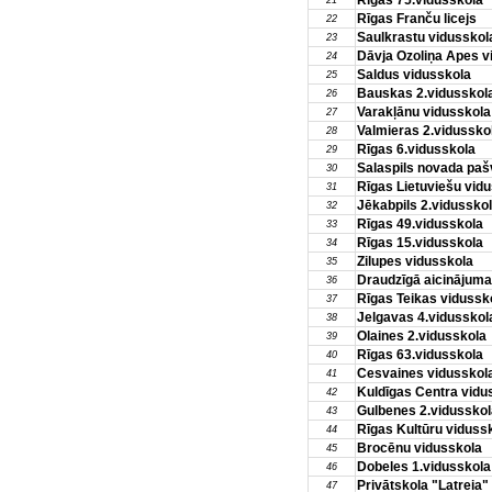
Rīgas 75.vidusskola
21
Rīgas Franču licejs
22
Saulkrastu vidusskol
23
Dāvja Ozoliņa Apes v
24
Saldus vidusskola
25
Bauskas 2.vidusskol
26
Varakļānu vidusskola
27
Valmieras 2.vidussko
28
Rīgas 6.vidusskola
29
Salaspils novada pašv
30
Rīgas Lietuviešu vid
31
Jēkabpils 2.vidussko
32
Rīgas 49.vidusskola
33
Rīgas 15.vidusskola
34
Zilupes vidusskola
35
Draudzīgā aicinājuma 
36
Rīgas Teikas vidussk
37
Jelgavas 4.vidusskol
38
Olaines 2.vidusskola
39
Rīgas 63.vidusskola
40
Cesvaines vidusskol
41
Kuldīgas Centra vidu
42
Gulbenes 2.vidusskol
43
Rīgas Kultūru viduss
44
Brocēnu vidusskola
45
Dobeles 1.vidusskola
46
Privātskola "Latreia"
47