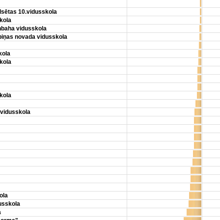
lsētas 10.vidusskola
kola
nbaha vidusskola
biņas novada vidusskola
kola
kola
kola
.vidusskola
ola
usskola
a