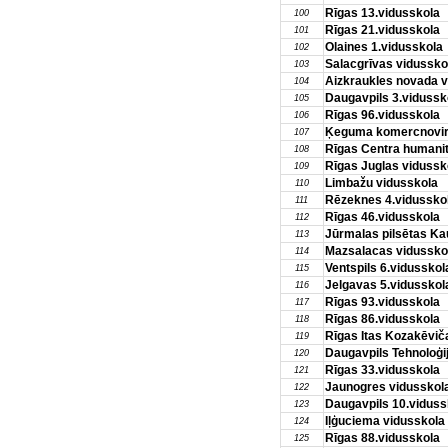
Rīgas 13.vidusskola
100
Rīgas 21.vidusskola
101
Olaines 1.vidusskola
102
Salacgrīvas vidussko
103
Aizkraukles novada v
104
Daugavpils 3.vidussk
105
Rīgas 96.vidusskola
106
Ķeguma komercnovirz
107
Rīgas Centra humanit
108
Rīgas Juglas vidussk
109
Limbažu vidusskola
110
Rēzeknes 4.vidussko
111
Rīgas 46.vidusskola
112
Jūrmalas pilsētas Ka
113
Mazsalacas vidussko
114
Ventspils 6.vidusskol
115
Jelgavas 5.vidusskol
116
Rīgas 93.vidusskola
117
Rīgas 86.vidusskola
118
Rīgas Itas Kozakēvič
119
Daugavpils Tehnoloģij
120
Rīgas 33.vidusskola
121
Jaunogres vidusskol
122
Daugavpils 10.viduss
123
Iļģuciema vidusskola
124
Rīgas 88.vidusskola
125