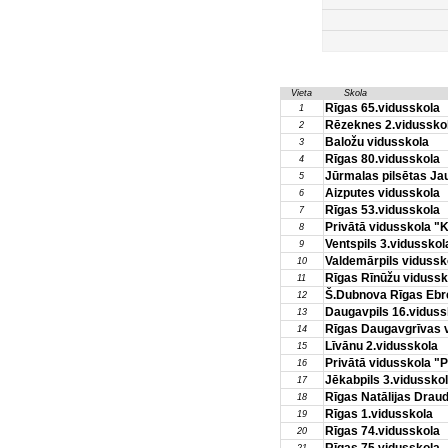
Vieta
Skola
Rīgas 65.vidusskola
1
Rēzeknes 2.vidussko
2
Baložu vidusskola
3
Rīgas 80.vidusskola
4
Jūrmalas pilsētas Ja
5
Aizputes vidusskola
6
Rīgas 53.vidusskola
7
Privātā vidusskola "K
8
Ventspils 3.vidusskol
9
Valdemārpils vidussk
10
Rīgas Rīnūžu vidussk
11
Š.Dubnova Rīgas Ebre
12
Daugavpils 16.viduss
13
Rīgas Daugavgrīvas 
14
Līvānu 2.vidusskola
15
Privātā vidusskola "P
16
Jēkabpils 3.vidussko
17
Rīgas Natālijas Drau
18
Rīgas 1.vidusskola
19
Rīgas 74.vidusskola
20