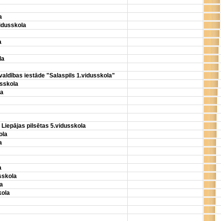
a
idusskola
a
la
aldības iestāde "Salaspils 1.vidusskola"
usskola
la
Liepājas pilsētas 5.vidusskola
ola
a
a
sskola
a
kola