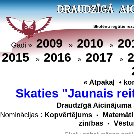
Skolēnu iegūtie rezu
20
2009
2010
Gadi »
»
»
2015
2016
2017
»
»
»
« Atpakaļ
•
ko
Skaties "Jaunais rei
Draudzīgā Aicinājuma 
Nominācijas :
Kopvērtējums
Matemāti
•
zinības
Vēstu
•