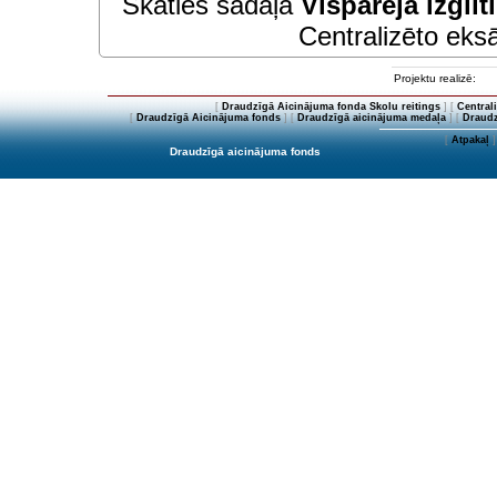
Skaties sadaļā
Vispārējā izglīt
Centralizēto eksā
Projektu realizē:
[
Draudzīgā Aicinājuma fonda Skolu reitings
] [
Central
[
Draudzīgā Aicinājuma fonds
] [
Draudzīgā aicinājuma medaļa
] [
Draudz
[
Atpakaļ
]
Draudzīgā aicinājuma fonds