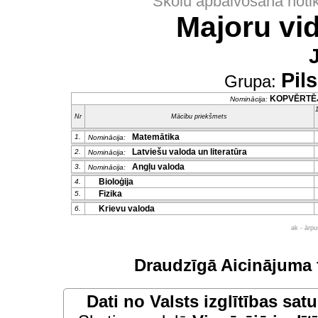
Skolu apbalvošana noti
Majoru vi
Pil
Grupa:
KOPVĒRTĒ
Nominācija:
1
Nr
Mācību priekšmets
Matemātika
1.
Nominācija:
Latviešu valoda un literatūra
2.
Nominācija:
Angļu valoda
3.
Nominācija:
Bioloģija
4.
Fizika
5.
Krievu valoda
6.
ak - ārp
Draudzīgā Aicinājuma 
Dati no
Valsts izglītības sat