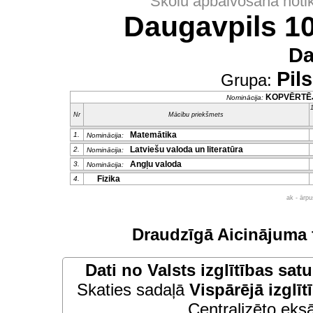
Skolu apbalvošana noti
Daugavpils 10
Da
Pil
Grupa:
KOPVĒRTĒ
Nominācija:
1
Nr
Mācību priekšmets
Matemātika
1.
Nominācija:
Latviešu valoda un literatūra
2.
Nominācija:
Angļu valoda
3.
Nominācija:
Fizika
4.
ak - ārp
Draudzīgā Aicinājuma 
Dati no
Valsts izglītības sat
Skaties sadaļā
Vispārējā izglīt
Centralizēto eksā