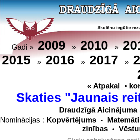
Skolēnu iegūtie rezu
20
2009
2010
Gadi »
»
»
2015
2016
2017
»
»
»
« Atpakaļ
•
ko
Skaties "Jaunais rei
Draudzīgā Aicinājuma 
Nominācijas :
Kopvērtējums
Matemāti
•
zinības
Vēstu
•