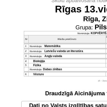
Skolu apbalvošana noti
Rīgas 13.v
Rīga, Z
Pil
Grupa:
KOPVĒRTĒ
Nominācija:
1
Nr
Mācību priekšmets
Matemātika
1.
Nominācija:
Latviešu valoda un literatūra
2.
Nominācija:
Angļu valoda
3.
Nominācija:
Bioloģija
4.
Fizika
5.
Dabas zinības
Nominācija:
Vēsture
6.
ak - ārp
Draudzīgā Aicinājuma 
Dati no
Valsts izglītības sat