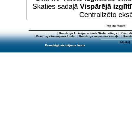
Skaties sadaļā
Vispārējā izglīt
Centralizēto eksā
Projektu realizē:
[
Draudzīgā Aicinājuma fonda Skolu reitings
] [
Central
[
Draudzīgā Aicinājuma fonds
] [
Draudzīgā aicinājuma medaļa
] [
Draudz
[
Atpakaļ
]
Draudzīgā aicinājuma fonds