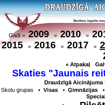
Skolēnu iegūtie rezu
20
2009
2010
Gadi »
»
»
2015
2016
2017
»
»
»
« Atpakaļ
Gal
Skaties "Jaunais rei
Draudzīgā Aicinājuma 
Skolu grupas •
Visas
•
Ģimnāzijas
Specia