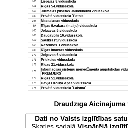
Liepājas 8.vidusskola
160
Rīgas 54.vidusskola
161
Jūrmalas pilsētas Jaundubultu vidusskola
162
Privātā vidusskola `Patnis`
163
Mazsalacas vidusskola
164
Rīgas 9.vakara (maiņu) vidusskola
89
Jelgavas 5.vidusskola
165
Daugavpils 16.vidusskola
166
Saulkrastu vidusskola
167
Rēzeknes 3.vidusskola
168
Rīgas Imantas vidusskola
169
Jelgavas 6.vidusskola
170
Priekules vidusskola
171
Rīgas 21.vidusskola
172
Informācijas sistēmu menedžmenta augstskolas vidu
173
`PREMJERS`
Rīgas 51.vidusskola
174
Dāvja Ozoliņa Apes vidusskola
175
Privātā vidusskola `Laisma`
176
Draudzīgā Aicinājuma 
Dati no
Valsts izglītības sat
Skaties sadaļā
Vispārējā izglīt