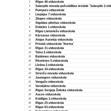
Rīgas 46.vidusskola
2
Salaspils novada pašvaldības iestāde `Salaspils 2.vi
3
Pumpuru vidusskola
4
Liepājas 7.vidusskola
5
Zilupes vidusskola
6
Siguldas pilsētas vidusskola
7
Dobeles 1.vidusskola
8
Rīgas Lietuviešu vidusskola
9
Kārsavas vidusskola
10
Alojas Ausekļa vidusskola
11
Privātā vidusskola `Norma`
12
Rīgas 31.vidusskola
13
Talsu 2.vidusskola
14
Baldones vidusskola
15
Rēzeknes 5.vidusskola
16
Līvānu 2.vidusskola
17
Rīgas 34.vidusskola
18
Strenču novada vidusskola
19
Jaunogres vidusskola
20
Vangažu vidusskola
21
Varakļānu vidusskola
22
Rīgas Sergeja Žoltoka vidusskola
23
Auces vidusskola
24
Kuldīgas 2.vidusskola
25
Rīgas 25.vidusskola
26
Rīgas 63.vidusskola
27