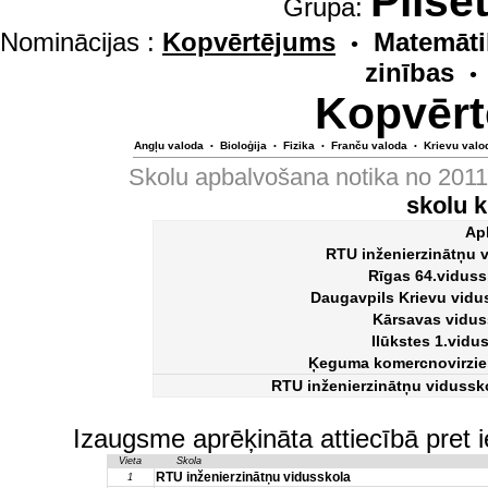
Pilsē
Grupa:
Nominācijas :
Kopvērtējums
Matemāti
•
zinības
•
Kopvērt
Angļu valoda
Bioloģija
Fizika
Franču valoda
Krievu valo
•
•
•
•
Skolu apbalvošana notika no 201
skolu 
Ap
RTU inženierzinātņu 
Rīgas 64.viduss
Daugavpils Krievu vidus
Kārsavas vidus
Ilūkstes 1.vidu
Ķeguma komercnovirzie
RTU inženierzinātņu vidussk
Izaugsme aprēķināta attiecībā pret 
Vieta
Skola
RTU inženierzinātņu vidusskola
1