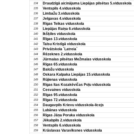
Draudzīgā aicinājuma Liepājas pilsētas 5.vidusskola
134
Ventspils 4.vidusskola
135
Limbažu 3.vidusskola
136
Jelgavas 4.vidusskola
137
Rīgas Teikas vidusskola
138
Liepājas Raiņa 6.vidusskola
139
Ikšķiles vidusskola
140
Rīgas 13.vidusskola
141
Talsu Kristīgā vidusskola
142
Privātskola `Latreia`
143
Rēzeknes 2.vidusskola
144
Jūrmalas pilsētas Mežmalas vidusskola
145
Rīgas 65.vidusskola
146
Baložu vidusskola
147
Oskara Kalpaka Liepājas 15.vidusskola
148
Rūjienas vidusskola
149
Rīgas Itas Kozakēvičas Poļu vidusskola
150
Cesvaines vidusskola
151
Rīgas 95.vidusskola
152
Rīgas 72.vidusskola
153
Daugavpils Krievu vidusskola-licejs
154
Lubānas vidusskola
155
Rīgas Jāņa Poruka vidusskola
156
Jēkabpils 2.vidusskola
157
Ventspils 6.vidusskola
158
Krāslavas Varavīksnes vidusskola
159