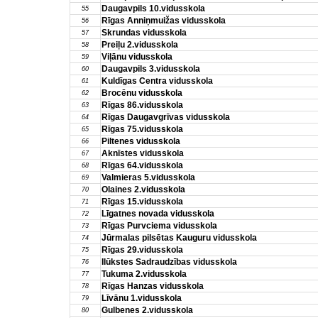
Daugavpils 10.vidusskola
55
Rīgas Anniņmuižas vidusskola
56
Skrundas vidusskola
57
Preiļu 2.vidusskola
58
Viļānu vidusskola
59
Daugavpils 3.vidusskola
60
Kuldīgas Centra vidusskola
61
Brocēnu vidusskola
62
Rīgas 86.vidusskola
63
Rīgas Daugavgrīvas vidusskola
64
Rīgas 75.vidusskola
65
Piltenes vidusskola
66
Aknīstes vidusskola
67
Rīgas 64.vidusskola
68
Valmieras 5.vidusskola
69
Olaines 2.vidusskola
70
Rīgas 15.vidusskola
71
Līgatnes novada vidusskola
72
Rīgas Purvciema vidusskola
73
Jūrmalas pilsētas Kauguru vidusskola
74
Rīgas 29.vidusskola
75
Ilūkstes Sadraudzības vidusskola
76
Tukuma 2.vidusskola
77
Rīgas Hanzas vidusskola
78
Līvānu 1.vidusskola
79
Gulbenes 2.vidusskola
80