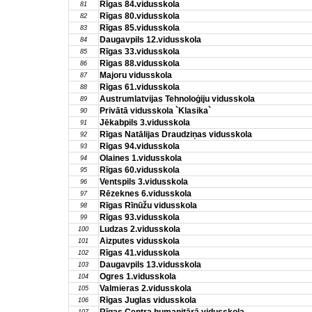
Rīgas 84.vidusskola
81
Rīgas 80.vidusskola
82
Rīgas 85.vidusskola
83
Daugavpils 12.vidusskola
84
Rīgas 33.vidusskola
85
Rīgas 88.vidusskola
86
Majoru vidusskola
87
Rīgas 61.vidusskola
88
Austrumlatvijas Tehnoloģiju vidusskola
89
Privātā vidusskola `Klasika`
90
Jēkabpils 3.vidusskola
91
Rīgas Natālijas Draudziņas vidusskola
92
Rīgas 94.vidusskola
93
Olaines 1.vidusskola
94
Rīgas 60.vidusskola
95
Ventspils 3.vidusskola
96
Rēzeknes 6.vidusskola
97
Rīgas Rīnūžu vidusskola
98
Rīgas 93.vidusskola
99
Ludzas 2.vidusskola
100
Aizputes vidusskola
101
Rīgas 41.vidusskola
102
Daugavpils 13.vidusskola
103
Ogres 1.vidusskola
104
Valmieras 2.vidusskola
105
Rīgas Juglas vidusskola
106