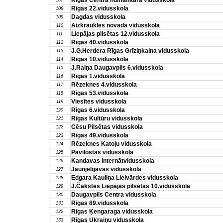
Rīgas Centra humanitārā vidusskola
107
Rīgas 22.vidusskola
108
Dagdas vidusskola
109
Aizkraukles novada vidusskola
110
Liepājas pilsētas 12.vidusskola
111
Rīgas 40.vidusskola
112
J.G.Herdera Rīgas Grīziņkalna vidusskola
113
Rīgas 10.vidusskola
114
J.Raiņa Daugavpils 6.vidusskola
115
Rīgas 1.vidusskola
116
Rēzeknes 4.vidusskola
117
Rīgas 53.vidusskola
118
Viesītes vidusskola
119
Rīgas 6.vidusskola
120
Rīgas Kultūru vidusskola
121
Cēsu Pilsētas vidusskola
122
Rīgas 49.vidusskola
123
Rēzeknes Katoļu vidusskola
124
Pāvilostas vidusskola
125
Kandavas internātvidusskola
126
Jaunjelgavas vidusskola
127
Edgara Kauliņa Lielvārdes vidusskola
128
J.Čakstes Liepājas pilsētas 10.vidusskola
129
Daugavpils Centra vidusskola
130
Rīgas 89.vidusskola
131
Rīgas Ķengaraga vidusskola
132
Rīgas Ukraiņu vidusskola
133