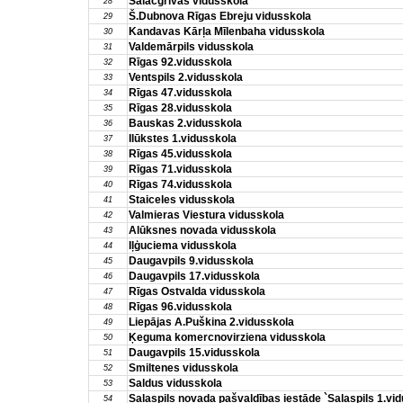
Salacgrīvas vidusskola
28
Š.Dubnova Rīgas Ebreju vidusskola
29
Kandavas Kārļa Mīlenbaha vidusskola
30
Valdemārpils vidusskola
31
Rīgas 92.vidusskola
32
Ventspils 2.vidusskola
33
Rīgas 47.vidusskola
34
Rīgas 28.vidusskola
35
Bauskas 2.vidusskola
36
Ilūkstes 1.vidusskola
37
Rīgas 45.vidusskola
38
Rīgas 71.vidusskola
39
Rīgas 74.vidusskola
40
Staiceles vidusskola
41
Valmieras Viestura vidusskola
42
Alūksnes novada vidusskola
43
Iļģuciema vidusskola
44
Daugavpils 9.vidusskola
45
Daugavpils 17.vidusskola
46
Rīgas Ostvalda vidusskola
47
Rīgas 96.vidusskola
48
Liepājas A.Puškina 2.vidusskola
49
Ķeguma komercnovirziena vidusskola
50
Daugavpils 15.vidusskola
51
Smiltenes vidusskola
52
Saldus vidusskola
53
Salaspils novada pašvaldības iestāde `Salaspils 1.vi
54