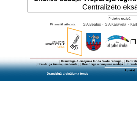
Centralizēto eksā
Projektu realizē:
SIA Beatus
SIA Karavela
Kārl
Finansiāli atbalsta:
•
•
[
Draudzīgā Aicinājuma fonda Skolu reitings
] [
Central
[
Draudzīgā Aicinājuma fonds
] [
Draudzīgā aicinājuma medaļa
] [
Draudz
[
Atpakaļ
]
Draudzīgā aicinājuma fonds