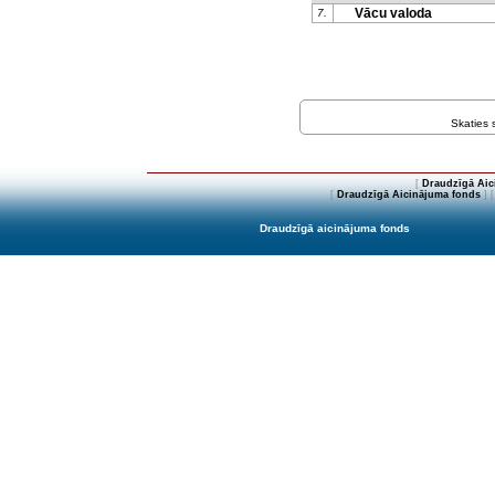
Vācu valoda
7.
Skaties
[
Draudzīgā Aic
[
Draudzīgā Aicinājuma fonds
] 
Draudzīgā aicinājuma fonds