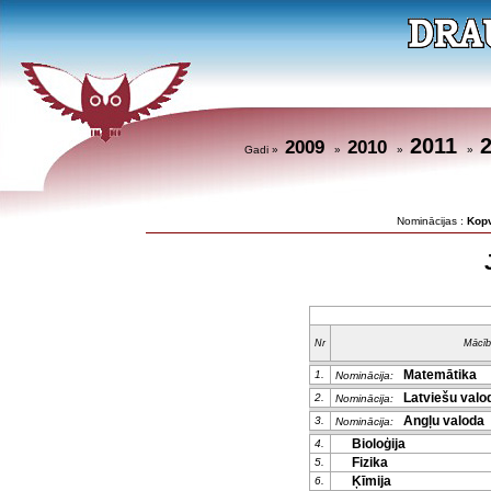
2011
2009
2010
Gadi »
»
»
»
Nominācijas :
Kop
Nr
Mācīb
Matemātika
1.
Nominācija:
Latviešu valod
2.
Nominācija:
Angļu valoda
3.
Nominācija:
Bioloģija
4.
Fizika
5.
Ķīmija
6.