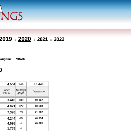
2019
2020
2021
2022
»
»
»
zaugsme
VISAS
•
0
4.504
146
+0.446
Punkti
Reitings
Izaugsme
Max 10
grupā
3.449
109
+0.167
4.071
122
+0.503
7.376
73
+1.707
4.244
40
+0.894
4.595
ak
+0.885
1.733
ak