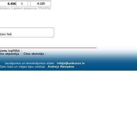
6.406
1
-0.125
iekšējiem 2 gadiem (proporcija 70%/30%)
tu faili.
jumu izglītībā
]
nu stipendija
] [
Cēsu skolotājs
]
Jautājumus un ierosinājumus sūtiet
info[at]konkurss.lv
Datu bāzi un mājas lapu veidoja
Andrejs Rampāns