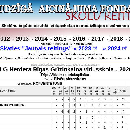
Skolēnu iegūtie rezultāti vidusskolas centralizētajos eksāmenos
2012
2013
2014
2015
2016
2017
2018
»
»
»
»
»
»
»
« Atpakaļ
•
konkurss.lv
•
Uz sākumu
Skaties "Jaunais reitings" »
2023
»
2024
Draudzīgā Aicinājuma Skolu fonda reitinga nolikums
vērtējums
Matemātika
Latviešu valoda
Angļu valoda
Dabas zinības
Vēsture
I
•
•
•
•
•
•
Skolu apbalvošana notika no 2011.gada līdz 2020.gadam
J.G.Herdera Rīgas Grīziņkalna vidusskola - 202
Rīga, Vidzemes priekšpilsēta
Pilsētu vidusskolas
Grupa:
KOPVĒRTĒJUMS
Nominācija:
100-
90-
80-
70-
60-
50-
40-
30-
20-
10-
nv
u priekšmets
91
81
71
61
51
41
31
21
11
1
Kopā
(0)
%
%
%
%
%
%
%
%
%
%
-
-
-
2
4
3
2
7
6
-
-
24
a un literatūra
-
-
1
1
1
8
11
2
-
-
-
24
-
4
4
2
-
1
-
-
-
-
-
11
-
-
-
-
1
-
2
-
-
-
-
3
-
-
-
-
-
1
-
-
-
-
-
1
-
-
-
-
-
-
-
-
1
-
-
1