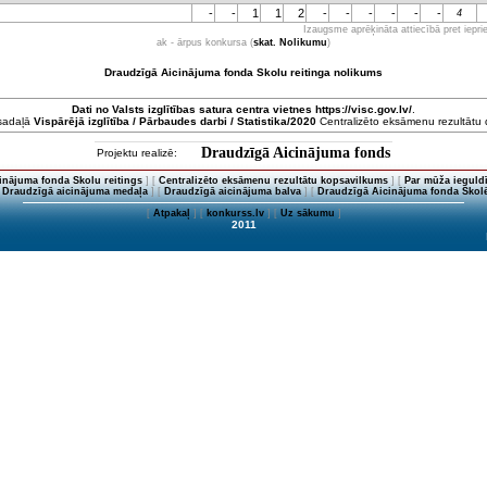
-
-
1
1
2
-
-
-
-
-
-
4
Izaugsme aprēķināta attiecībā pret iepr
ak - ārpus konkursa (
skat. Nolikumu
)
Draudzīgā Aicinājuma fonda Skolu reitinga nolikums
Dati no
Valsts izglītības satura centra
vietnes https://visc.gov.lv/
.
 sadaļā
Vispārējā izglītība / Pārbaudes darbi / Statistika/2020
Centralizēto eksāmenu rezultātu da
Draudzīgā Aicinājuma fonds
Projektu realizē:
inājuma fonda Skolu reitings
] [
Centralizēto eksāmenu rezultātu kopsavilkums
] [
Par mūža ieguldī
[
Draudzīgā aicinājuma medaļa
] [
Draudzīgā aicinājuma balva
] [
Draudzīgā Aicinājuma fonda Skolē
[
Atpakaļ
] [
konkurss.lv
] [
Uz sākumu
]
2011