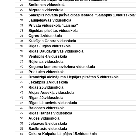
Smiltenes vidusskola
28
Aizputes vidusskola
29
Salaspils novada pašvaldības iestāde "Salaspils 1.vidusskola
30
Jaunjelgavas vidusskola
31
Privātā vidusskola "Laisma"
32
Siguldas pilsētas vidusskola
33
Ogres 1.vidusskola
34
Kuldīgas Centra vidusskola
35
Rīgas Juglas vidusskola
36
Rīgas Daugavgrīvas vidusskola
37
Ventspils 4.vidusskola
38
Rūjienas vidusskola
39
Ķeguma komercnovirziena vidusskola
40
Priekules vidusskola
41
Draudzīgā aicinājuma Liepājas pilsētas 5.vidusskola
42
Jēkabpils 3.vidusskola
43
Rīgas 25.vidusskola
44
Alojas Ausekļa vidusskola
45
Rīgas 40.vidusskola
46
Rīgas Lietuviešu vidusskola
47
Baldones vidusskola
48
Rīgas Hanzas vidusskola
49
Auces vidusskola
50
Jelgavas 5.vidusskola
51
Saulkrastu vidusskola
52
Oskara Kalpaka Liepājas 15.vidusskola
53