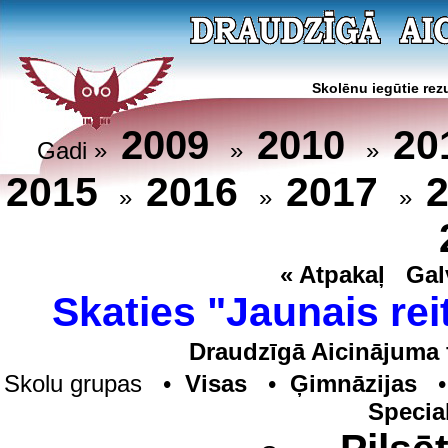
Skolēnu iegūtie rezu
20
2009
2010
Gadi »
»
»
2015
2016
2017
»
»
»
« Atpakaļ
Gal
Skaties "Jaunais rei
Draudzīgā Aicinājuma 
Skolu grupas •
Visas
•
Ģimnāzijas
Specia