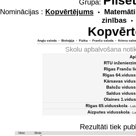
Pilsē
Grupa:
Nominācijas :
Kopvērtējums
Matemāti
•
zinības
•
Kopvērt
Angļu valoda
Bioloģija
Fizika
Franču valoda
Krievu valo
•
•
•
•
Skolu apbalvošana noti
Ap
RTU inženierzi
Rīgas Franču li
Rīgas 64.viduss
Kārsavas vidus
Baložu viduss
Saldus viduss
Olaines 1.vidu
Rīgas 65.vidusskola
- Lab
Aizputes vidusskola
- La
Rezultāti tiek pu
Vieta
Skola