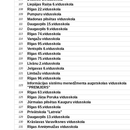
Liepājas Raiņa 6.vidusskola
107
Rīgas 22.vidusskola
108
Pumpuru vidusskola
109
Madonas pilsētas vidusskola
110
Daugavpils 15.vidusskola
111
Daugavpils 9.vidusskola
112
Rīgas 74.vidusskola
113
Vangažu vidusskola
114
Rīgas 95.vidusskola
115
Ventspils 6.vidusskola
116
Rīgas 45.vidusskola
117
Rīgas 75.vidusskola
118
Līvānu 2.vidusskola
119
Jelgavas 6.vidusskola
120
Limbažu vidusskola
121
Rīgas 96.vidusskola
122
Informācijas sistēmu menedžmenta augstskolas vidusskola
123
"PREMJERS"
Rīgas 63.vidusskola
124
Rīgas Jāņa Poruka vidusskola
125
Jūrmalas pilsētas Kauguru vidusskola
126
Rīgas 65.vidusskola
127
Privātskola "Latreia"
128
Daugavpils 13.vidusskola
129
Krāslavas Varavīksnes vidusskola
130
Rīgas Anniņmuižas vidusskola
131