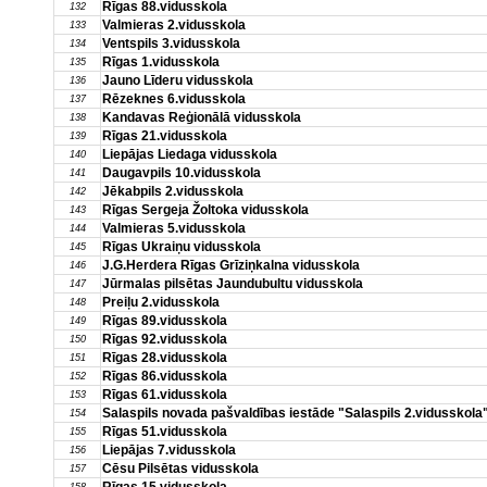
Rīgas 88.vidusskola
132
Valmieras 2.vidusskola
133
Ventspils 3.vidusskola
134
Rīgas 1.vidusskola
135
Jauno Līderu vidusskola
136
Rēzeknes 6.vidusskola
137
Kandavas Reģionālā vidusskola
138
Rīgas 21.vidusskola
139
Liepājas Liedaga vidusskola
140
Daugavpils 10.vidusskola
141
Jēkabpils 2.vidusskola
142
Rīgas Sergeja Žoltoka vidusskola
143
Valmieras 5.vidusskola
144
Rīgas Ukraiņu vidusskola
145
J.G.Herdera Rīgas Grīziņkalna vidusskola
146
Jūrmalas pilsētas Jaundubultu vidusskola
147
Preiļu 2.vidusskola
148
Rīgas 89.vidusskola
149
Rīgas 92.vidusskola
150
Rīgas 28.vidusskola
151
Rīgas 86.vidusskola
152
Rīgas 61.vidusskola
153
Salaspils novada pašvaldības iestāde "Salaspils 2.vidusskola
154
Rīgas 51.vidusskola
155
Liepājas 7.vidusskola
156
Cēsu Pilsētas vidusskola
157