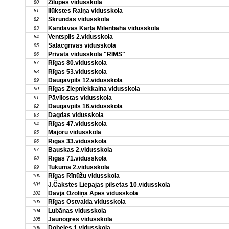
Zilupes vidusskola
80
Ilūkstes Raiņa vidusskola
81
Skrundas vidusskola
82
Kandavas Kārļa Mīlenbaha vidusskola
83
Ventspils 2.vidusskola
84
Salacgrīvas vidusskola
85
Privātā vidusskola "RIMS"
86
Rīgas 80.vidusskola
87
Rīgas 53.vidusskola
88
Daugavpils 12.vidusskola
89
Rīgas Ziepniekkalna vidusskola
90
Pāvilostas vidusskola
91
Daugavpils 16.vidusskola
92
Dagdas vidusskola
93
Rīgas 47.vidusskola
94
Majoru vidusskola
95
Rīgas 33.vidusskola
96
Bauskas 2.vidusskola
97
Rīgas 71.vidusskola
98
Tukuma 2.vidusskola
99
Rīgas Rīnūžu vidusskola
100
J.Čakstes Liepājas pilsētas 10.vidusskola
101
Dāvja Ozoliņa Apes vidusskola
102
Rīgas Ostvalda vidusskola
103
Lubānas vidusskola
104
Jaunogres vidusskola
105
Dobeles 1.vidusskola
106