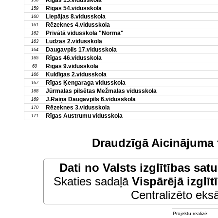
Rīgas 15.vidusskola
158
Rīgas 54.vidusskola
159
Liepājas 8.vidusskola
160
Rēzeknes 4.vidusskola
161
Privātā vidusskola "Norma"
162
Ludzas 2.vidusskola
163
Daugavpils 17.vidusskola
164
Rīgas 46.vidusskola
165
Rīgas 9.vidusskola
60
Kuldīgas 2.vidusskola
166
Rīgas Ķengaraga vidusskola
167
Jūrmalas pilsētas Mežmalas vidusskola
168
J.Raiņa Daugavpils 6.vidusskola
169
Rēzeknes 3.vidusskola
170
Rīgas Austrumu vidusskola
171
Draudzīgā Aicinājuma 
Dati no
Valsts izglītības sat
Skaties sadaļā
Vispārējā izglīt
Centralizēto eksā
Projektu realizē: