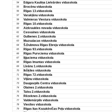
Edgara Kauliņa Lielvārdes vidusskola
54
Brocēnu vidusskola
55
Rīgas 13.vidusskola
56
Varakļānu vidusskola
57
Valmieras Viestura vidusskola
58
Rīgas 10.vidusskola
59
Aizkraukles novada vidusskola
60
Cesvaines vidusskola
61
Gulbenes 2.vidusskola
62
Mazsalacas vidusskola
63
Š.Dubnova Rīgas Ebreju vidusskola
64
Rīgas 93.vidusskola
65
Rīgas Purvciema vidusskola
66
Iļģuciema vidusskola
67
Rīgas Imantas vidusskola
68
Līvānu 1.vidusskola
69
Ikšķiles vidusskola
70
Rīgas 72.vidusskola
71
Viļānu vidusskola
72
Daugavpils Centra vidusskola
73
Olaines 2.vidusskola
74
Talsu 2.vidusskola
75
Rēzeknes 2.vidusskola
76
Valdemārpils vidusskola
77
Viesītes vidusskola
78
Rīgas Itas Kozakēvičas Poļu vidusskola
79