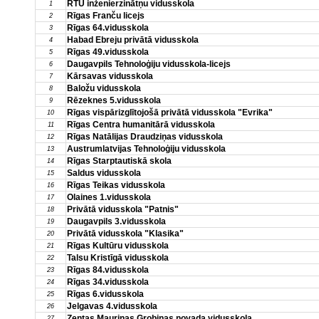
RTU inženierzinātņu vidusskola
1
Rīgas Franču licejs
2
Rīgas 64.vidusskola
3
Habad Ebreju privātā vidusskola
4
Rīgas 49.vidusskola
5
Daugavpils Tehnoloģiju vidusskola-licejs
6
Kārsavas vidusskola
7
Baložu vidusskola
8
Rēzeknes 5.vidusskola
9
Rīgas vispārizglītojošā privātā vidusskola "Evrika"
10
Rīgas Centra humanitārā vidusskola
11
Rīgas Natālijas Draudziņas vidusskola
12
Austrumlatvijas Tehnoloģiju vidusskola
13
Rīgas Starptautiskā skola
14
Saldus vidusskola
15
Rīgas Teikas vidusskola
16
Olaines 1.vidusskola
17
Privātā vidusskola "Patnis"
18
Daugavpils 3.vidusskola
19
Privātā vidusskola "Klasika"
20
Rīgas Kultūru vidusskola
21
Talsu Kristīgā vidusskola
22
Rīgas 84.vidusskola
23
Rīgas 34.vidusskola
24
Rīgas 6.vidusskola
25
Jelgavas 4.vidusskola
26
Zentas Mauriņas Grobiņas novada vidusskola
27