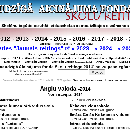
Skolēnu iegūtie rezultāti vidusskolas centralizētajos eksāmenos
2012
2013
2014
2015
2016
2017
2018
»
»
»
»
»
»
»
« Atpakaļ
•
konkurss.lv
•
Uz sākumu
aties "Jaunais reitings"
»
2023
»
2024
»
20
Draudzīgā Aicinājuma fonda Skolu reitinga nolikums
grupas :
VISAS
Ģimnāzijas
Pilsētu vidusskolas
Lauku vidusskolas
Specializētās 
•
•
•
•
Matemātika
Latviešu valoda
Latviešu valoda
Angļu valoda
Dabas z
•
•
•
(mazākumt. sk.)
•
•
`Draudzīgā Aicinājuma fonda Skolu reitinga 2014` balvu pasniegša
Meklēt skolu pēc nosaukuma
Jāievada vismaz 3 simboli!
Skolu apbalvošana notika no 2011.gada līdz 2020.gadam.
Skaties apbalvoto skolu kpsavilkumu »»»
Angļu valoda
-2014
Nominācijas
-2014
 vidusskolas
Lauku vidusskolas
•
ntra humanitārā vidusskola
Ķekavas vidusskola
bākā
- 1.vieta lauku vidusskolu grupā
vidusskola
Ilmāra Gaiša Kokneses viduss
usskola pilsētu grupā
- 2.vieta lauku vidusskolu grupā
la "Latreia"
Istras vidusskola
labākā nominācijā IZAUGSME
- Labākā lauku vidusskolu grupā nomināc