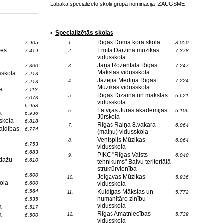
- Labākā specializēto skolu grupā nominācijā IZAUGSME
•
Specializētās skolas
Rīgas Doma kora skola
7.905
8.050
1.
ses
Emīla Dārziņa mūzikas
7.419
7.378
2.
vidusskola
Jaņa Rozentāla Rīgas
7.300
7.247
3.
Mākslas vidusskola
sskola
7.213
Jāzepa Mediņa Rīgas
7.224
4.
7.213
Mūzikas vidusskola
a
7.113
Rīgas Dizaina un mākslas
6.621
5.
7.073
vidusskola
6.968
Latvijas Jūras akadēmijas
6.106
6.
a
6.936
Jūrskola
skola
6.818
Rīgas Raiņa 8.vakara
6.064
7.
aldības
6.774
(maiņu) vidusskola
Ventspils Mūzikas
6.064
8.
6.753
vidusskola
6.683
PIKC "Rīgas Valsts
6.040
9.
Ādažu
6.610
tehnikums" Balvu teritoriālā
struktūrvienība
6.600
Jelgavas Mūzikas
5.936
10.
ola
6.600
vidusskola
6.564
Kuldīgas Mākslas un
5.772
11.
humanitāro zinību
6.535
vidusskola
a
6.517
Rīgas Amatniecības
a
5.739
12.
6.500
vidusskola