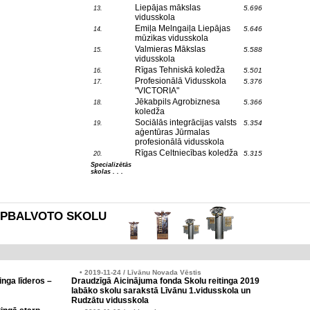
Liepājas mākslas
5.696
13.
vidusskola
Emiļa Melngaiļa Liepājas
5.646
14.
mūzikas vidusskola
Valmieras Mākslas
5.588
15.
vidusskola
Rīgas Tehniskā koledža
5.501
16.
Profesionālā Vidusskola
5.376
17.
"VICTORIA"
Jēkabpils Agrobiznesa
5.366
18.
koledža
Sociālās integrācijas valsts
5.354
19.
aģentūras Jūrmalas
profesionālā vidusskola
Rīgas Celtniecības koledža
5.315
20.
Specializētās
skolas . . .
es APBALVOTO SKOLU
• 2019-11-24 / Līvānu Novada Vēstis
inga līderos –
Draudzīgā Aicinājuma fonda Skolu reitinga 2019
labāko skolu sarakstā Līvānu 1.vidusskola un
Rudzātu vidusskola