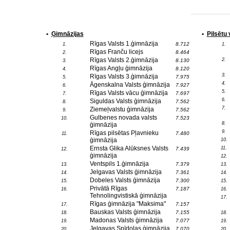
•
Ģimnāzijas
•
Pilsētu
Rīgas Valsts 1.ģimnāzija
8.712
1.
1.
Rīgas Franču licejs
8.464
2.
Rīgas Valsts 2.ģimnāzija
2.
8.130
3.
Rīgas Angļu ģimnāzija
8.120
4.
3.
Rīgas Valsts 3.ģimnāzija
7.975
5.
4.
Āgenskalna Valsts ģimnāzija
7.927
6.
5.
Rīgas Valsts vācu ģimnāzija
7.697
7.
6.
Siguldas Valsts ģimnāzija
7.562
8.
7.
Ziemeļvalstu ģimnāzija
7.562
9.
Gulbenes novada valsts
7.523
10.
8.
ģimnāzija
9.
Rīgas pilsētas Pļavnieku
7.480
11.
ģimnāzija
10.
Ernsta Glika Alūksnes Valsts
11.
7.439
12.
ģimnāzija
12.
Ventspils 1.ģimnāzija
7.379
13.
13.
Jelgavas Valsts ģimnāzija
7.361
14.
14.
Dobeles Valsts ģimnāzija
7.300
15.
15.
Privātā Rīgas
7.187
16.
16.
Tehnolingvistiskā ģimnāzija
17.
Rīgas ģimnāzija "Maksima"
7.157
17.
Bauskas Valsts ģimnāzija
7.155
18.
18.
Madonas Valsts ģimnāzija
7.077
19.
19.
Jelgavas Spīdolas ģimnāzija
7.070
20.
20.