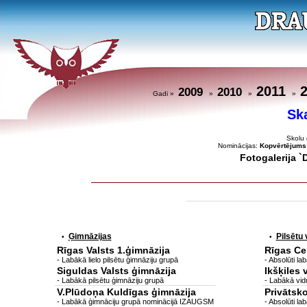
2011
2009
2010
Gadi »
»
»
»
Sk
Skolu 
Nominācijas:
Kopvērtējums
Fotogalerija 
Ģimnāzijas
Pilsētu
•
•
Rīgas Valsts 1.ģimnāzija
Rīgas Ce
- Labākā lielo pilsētu ģimnāziju grupā
- Absolūti la
Siguldas Valsts ģimnāzija
Ikšķiles 
- Labākā pilsētu ģimnāziju grupā
- Labākā vid
V.Plūdoņa Kuldīgas ģimnāzija
Privātsko
- Labākā ģimnāciju grupā nominācijā IZAUGSM
- Absolūti 