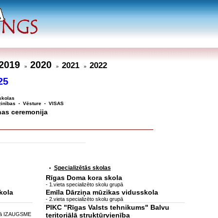
2019
2020
2021
2022
»
»
»
25
skolas
inības
Vēsture
VISAS
•
•
nas ceremonija
Specializētās skolas
•
Rīgas Doma kora skola
- 1.vieta specializēto skolu grupā
kola
Emīla Dārziņa mūzikas vidusskola
- 2.vieta specializēto skolu grupā
PIKC "Rīgas Valsts tehnikums" Balvu
ijā IZAUGSME
teritoriālā struktūrvienība