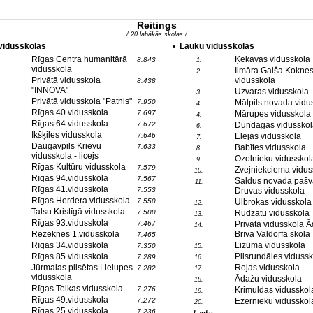
Reitings
/ 20 labākās skolas /
 vidusskolas
•
Lauku vidusskolas
Rīgas Centra humanitārā
Ķekavas vidusskola
8.843
1.
vidusskola
Ilmāra Gaiša Kokne
2.
Privātā vidusskola
vidusskola
8.438
"INNOVA"
Uzvaras vidusskola
3.
Privātā vidusskola "Patnis"
7.950
Mālpils novada vidu
4.
Rīgas 40.vidusskola
7.697
Mārupes vidusskola
4.
Rīgas 64.vidusskola
7.672
Dundagas vidusskol
6.
Ikšķiles vidusskola
7.646
Elejas vidusskola
7.
Daugavpils Krievu
7.633
Babītes vidusskola
8.
vidusskola - licejs
Ozolnieku vidusskol
9.
Rīgas Kultūru vidusskola
7.579
Zvejniekciema vidus
10.
Rīgas 94.vidusskola
7.567
Saldus novada pašv
11.
Rīgas 41.vidusskola
7.553
Druvas vidusskola
Rīgas Herdera vidusskola
7.550
Ulbrokas vidusskola
12.
Talsu Kristīgā vidusskola
7.500
Rudzātu vidusskola
13.
Rīgas 93.vidusskola
7.467
Privātā vidusskola 
14.
Rēzeknes 1.vidusskola
Brīvā Valdorfa skola
7.465
Rīgas 34.vidusskola
Lizuma vidusskola
7.350
15.
Rīgas 85.vidusskola
Pilsrundāles vidussk
7.289
16.
Jūrmalas pilsētas Lielupes
Rojas vidusskola
7.282
17.
vidusskola
Ādažu vidusskola
18.
Rīgas Teikas vidusskola
7.276
Krimuldas vidusskol
19.
Rīgas 49.vidusskola
7.272
Ezernieku vidusskol
20.
Rīgas 25.vidusskola
7.236