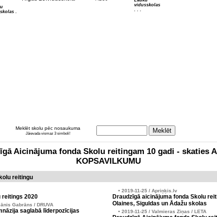
Lauku
vidusskolas
tu
. . .
skolas .
Meklēt skolu pēc nosaukuma
Jāievada vismaz 3 simboli!
zīgā Aicinājuma fonda Skolu reitingam 10 gadi - skati
KOPSAVILKUMU
olu reitingu
• 2019-11-25 / Apriņķis.lv
 reitings 2020
Draudzīgā aicinājuma fonda Skolu reit
Olaines, Siguldas un Ādažu skolas
Jānis Gabrāns / DRUVA
nāzija saglabā līderpozīcijas
• 2019-11-25 / Valmieras Ziņas / LETA