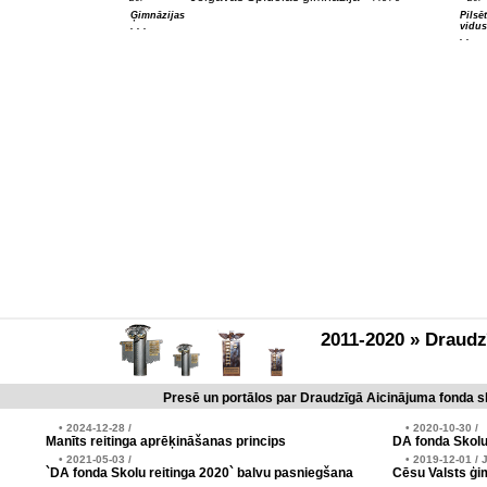
Ģimnāzijas
Pilsē
. . .
vidus
. .
2011-2020 » Draud
Presē un portālos par Draudzīgā Aicinājuma fonda sk
• 2024-12-28 /
• 2020-10-30 /
Manīts reitinga aprēķināšanas princips
DA fonda Skolu
• 2021-05-03 /
• 2019-12-01 / 
`DA fonda Skolu reitinga 2020` balvu pasniegšana
Cēsu Valsts ģim