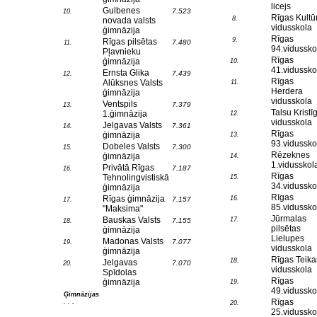
licejs
Gulbenes
7.523
10.
Rīgas Kultū
8.
novada valsts
vidusskola
ģimnāzija
Rīgas
9.
Rīgas pilsētas
7.480
11.
94.vidussko
Pļavnieku
Rīgas
ģimnāzija
10.
41.vidussko
Ernsta Glika
7.439
12.
Rīgas
Alūksnes Valsts
11.
Herdera
ģimnāzija
vidusskola
Ventspils
7.379
13.
Talsu Kristī
1.ģimnāzija
12.
vidusskola
Jelgavas Valsts
7.361
14.
Rīgas
ģimnāzija
13.
93.vidussko
Dobeles Valsts
7.300
15.
Rēzeknes
ģimnāzija
14.
1.vidusskol
Privātā Rīgas
7.187
16.
Rīgas
Tehnolingvistiskā
15.
34.vidussko
ģimnāzija
Rīgas
Rīgas ģimnāzija
16.
7.157
17.
85.vidussko
"Maksima"
Jūrmalas
Bauskas Valsts
17.
7.155
18.
pilsētas
ģimnāzija
Lielupes
Madonas Valsts
7.077
19.
vidusskola
ģimnāzija
Rīgas Teika
18.
Jelgavas
7.070
20.
vidusskola
Spīdolas
Rīgas
ģimnāzija
19.
49.vidussko
Ģimnāzijas
Rīgas
. . .
20.
25.vidussko