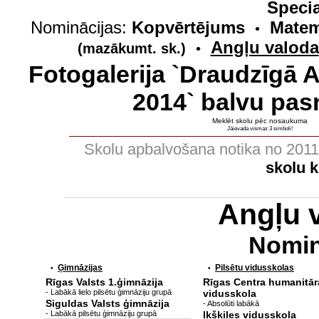
Specia
Nominācijas:
Kopvērtējums
Matem
•
Angļu valoda
(mazākumt. sk.)
•
Fotogalerija `Draudzīgā 
2014` balvu pas
Meklēt skolu pēc nosaukuma
Jāievada vismaz 3 simboli!
Skolu apbalvošana notika no 201
skolu 
Angļu 
Nomin
Ģimnāzijas
Pilsētu vidusskolas
•
•
Rīgas Valsts 1.ģimnāzija
Rīgas Centra humanitār
- Labākā lielo pilsētu ģimnāziju grupā
vidusskola
Siguldas Valsts ģimnāzija
- Absolūti labākā
- Labākā pilsētu ģimnāziju grupā
Ikšķiles vidusskola