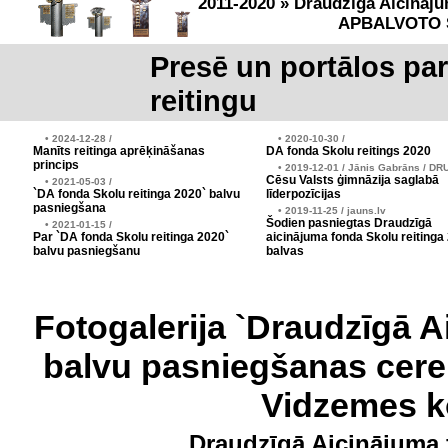
2011-2020 » Draudzīgā Aicināju
APBALVOTO 
Presē un portālos pa
reitingu
• 2024-12-28 /
• 2020-10-30 /
Manīts reitinga aprēķināšanas
DA fonda Skolu reitings 2020
princips
• 2019-12-01 / Jānis Gabrāns / DR
Cēsu Valsts ģimnāzija saglabā
• 2021-05-03 /
`DA fonda Skolu reitinga 2020` balvu
līderpozīcijas
pasniegšana
• 2019-11-25 / jauns.lv
Šodien pasniegtas Draudzīgā
• 2021-01-15 /
Par `DA fonda Skolu reitinga 2020`
aicinājuma fonda Skolu reitinga
balvu pasniegšanu
balvas
Fotogalerija `Draudzīgā A
balvu pasniegšanas cere
Vidzemes k
Draudzīgā Aicinājuma 