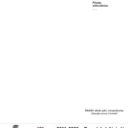
Pilsētu
vidusskolas
. . .
Meklēt skolu pēc nosaukuma
Jāievada vismaz 3 simboli!