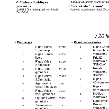
V.Plūdoņa Kuldīgas
- Labākā vidusskola pilsētu grupā
ģimnāzija
Privātskola "Latreia"
- Labākā ģimnāciju grupā nominācijā
- Absolūti labākā nominācijā IZ
IZAUGSM
/ 20 l
•
Ģimnāzijas
•
Pilsētu vidusskolas
Rīgas Valsts
Rīgas Cent
8.712
1.
1.
1.ģimnāzija
humanitārā
vidusskola
Rīgas Franču
8.464
2.
licejs
Privātā
2.
vidusskola
Rīgas Valsts
8.130
3.
"INNOVA"
2.ģimnāzija
Privātā
Rīgas Angļu
3.
8.120
4.
vidusskola
ģimnāzija
"Patnis"
Rīgas Valsts
7.975
5.
Rīgas
3.ģimnāzija
4.
40.vidussko
Āgenskalna
7.927
6.
Rīgas
Valsts ģimnāzija
5.
64.vidussko
Rīgas Valsts
7.697
7.
Ikšķiles
vācu ģimnāzija
6.
vidusskola
Siguldas Valsts
7.562
8.
Daugavpils
ģimnāzija
7.
Krievu
Ziemeļvalstu
7.562
9.
vidusskola -
ģimnāzija