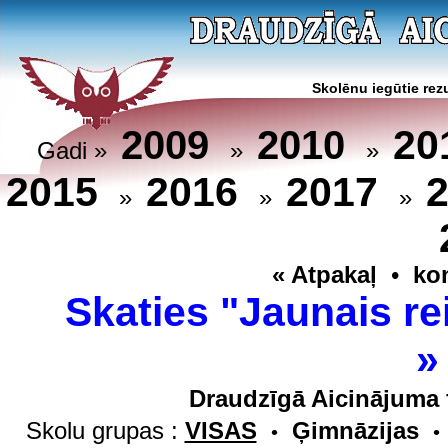
Skolēnu iegūtie rezu
20
2009
2010
Gadi »
»
»
2015
2016
2017
»
»
»
« Atpakaļ
•
ko
Skaties "Jaunais re
Draudzīgā Aicinājuma 
Skolu grupas :
VISAS
Ģimnāzijas
•
•