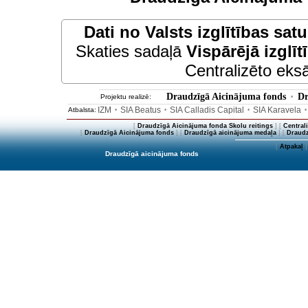
Dati no
Valsts izglītības sat
Skaties sadaļā
Vispārējā izglīt
Centralizēto eksā
Draudzīgā Aicinājuma fonds
Dr
Projektu realizē:
•
IZM
SIA Beatus
SIA Calladis Capital
SIA Karavela
Atbalsta:
•
•
•
[
Draudzīgā Aicinājuma fonda Skolu reitings
] [
Central
[
Draudzīgā Aicinājuma fonds
] [
Draudzīgā aicinājuma medaļa
] [
Draudz
[
Atpakaļ
]
Draudzīgā aicinājuma fonds