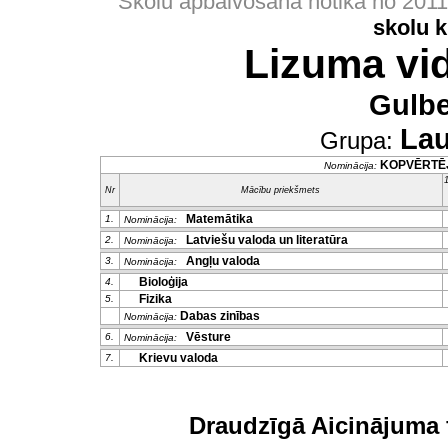
Skolu apbalvošana notika no 201
skolu 
Lizuma vi
Gulb
Lau
Grupa:
KOPVĒRTĒ
Nominācija:
1
Nr
Mācību priekšmets
Matemātika
1.
Nominācija:
Latviešu valoda un literatūra
2.
Nominācija:
Angļu valoda
3.
Nominācija:
Bioloģija
4.
Fizika
5.
Dabas zinības
Nominācija:
Vēsture
6.
Nominācija:
Krievu valoda
7.
Draudzīgā Aicinājuma 