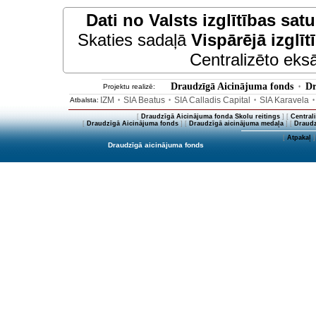
Dati no
Valsts izglītības sat
Skaties sadaļā
Vispārējā izglīt
Centralizēto eksā
Draudzīgā Aicinājuma fonds
Dr
Projektu realizē:
•
IZM
SIA Beatus
SIA Calladis Capital
SIA Karavela
Atbalsta:
•
•
•
[
Draudzīgā Aicinājuma fonda Skolu reitings
] [
Central
[
Draudzīgā Aicinājuma fonds
] [
Draudzīgā aicinājuma medaļa
] [
Draudz
[
Atpakaļ
]
Draudzīgā aicinājuma fonds