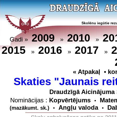
Skolēnu iegūtie rezu
20
2009
2010
Gadi »
»
»
2015
2016
2017
»
»
»
« Atpakaļ
•
ko
Skaties "Jaunais rei
Draudzīgā Aicinājuma 
Nominācijas :
Kopvērtējums
Matem
•
Angļu valoda
Dab
(mazākumt. sk.)
•
•