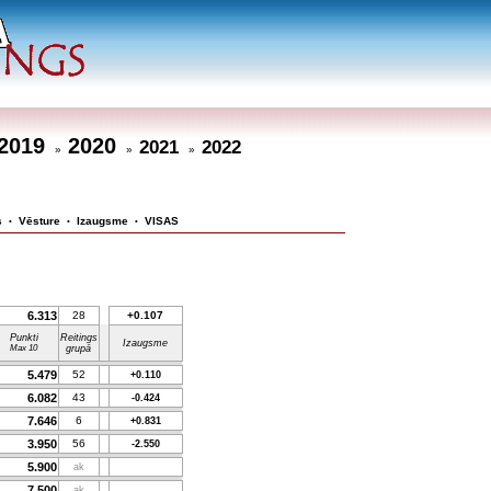
2019
2020
2021
2022
»
»
»
s
Vēsture
Izaugsme
VISAS
•
•
•
6.313
28
+0.107
Punkti
Reitings
Izaugsme
Max 10
grupā
5.479
52
+0.110
6.082
43
-0.424
7.646
6
+0.831
3.950
56
-2.550
5.900
ak
7.500
ak