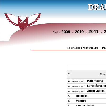
2011
2009
2010
Gadi »
»
»
»
Nominācijas :
Kopvērtējums
Ma
•
Nr
Mācīb
Matemātika
1.
Nominācija:
Latviešu valod
2.
Nominācija:
Angļu valoda
3.
Nominācija:
Bioloģija
4.
Vēsture
5.
Krievu valoda
6.