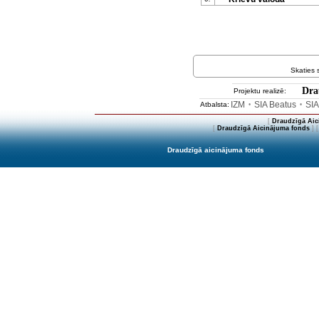
Skaties
Dra
Projektu realizē:
IZM
SIA Beatus
SIA
Atbalsta:
•
•
[
Draudzīgā Aic
[
Draudzīgā Aicinājuma fonds
] 
Draudzīgā aicinājuma fonds