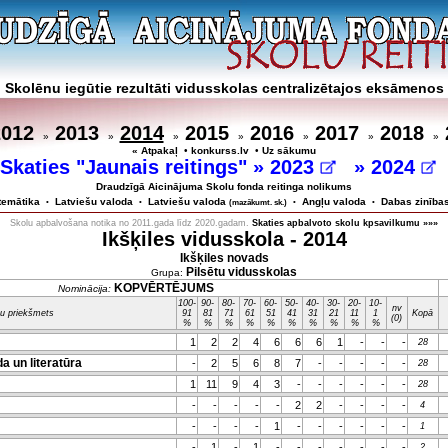
Skolēnu iegūtie rezultāti vidusskolas centralizētajos eksāmenos
2012
2013
2014
2015
2016
2017
2018
»
»
»
»
»
»
»
« Atpakaļ
•
konkurss.lv
•
Uz sākumu
Skaties "Jaunais reitings" »
2023
»
2024
Draudzīgā Aicinājuma Skolu fonda reitinga nolikums
temātika
Latviešu valoda
Latviešu valoda
Angļu valoda
Dabas zinība
•
•
(mazākumt. sk.)
•
•
Skolu apbalvošana notika no 2011.gada līdz 2020.gadam.
Skaties apbalvoto skolu kpsavilkumu »»»
Ikšķiles vidusskola - 2014
Ikšķiles novads
Pilsētu vidusskolas
Grupa:
KOPVĒRTĒJUMS
Nominācija:
100-
90-
80-
70-
60-
50-
40-
30-
20-
10-
nv
u priekšmets
91
81
71
61
51
41
31
21
11
1
Kopā
(0)
%
%
%
%
%
%
%
%
%
%
1
2
2
4
6
6
6
1
-
-
-
28
a un literatūra
-
2
5
6
8
7
-
-
-
-
-
28
1
11
9
4
3
-
-
-
-
-
-
28
-
-
-
-
-
2
2
-
-
-
-
4
-
-
-
-
1
-
-
-
-
-
-
1
-
1
-
1
-
-
-
-
-
-
-
2