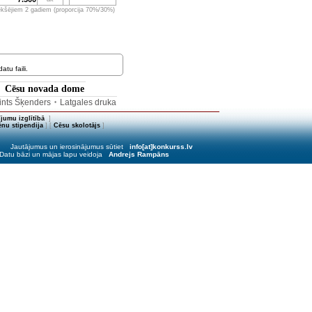
iekšējiem 2 gadiem (proporcija 70%/30%)
tu faili.
Cēsu novada dome
•
ints Šķenders
Latgales druka
•
jumu izglītībā
]
nu stipendija
] [
Cēsu skolotājs
]
Jautājumus un ierosinājumus sūtiet
info[at]konkurss.lv
Datu bāzi un mājas lapu veidoja
Andrejs Rampāns