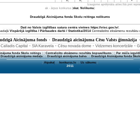
Izaugsme aprēķināta attiecībā pret iepr
ak - ārpus konkursa (
skat. Nolikumu
)
Draudzīgā Aicinājuma fonda Skolu reitinga nolikums
Dati no
Valsts izglītības satura centra
vietnes https://visc.gov.lv/
.
 sadaļā
Vispārējā izglītība / Pārbaudes darbi / Statistika/2014
Centralizēto eksāmenu rezultātu da
udzīgā Aicinājuma fonds
Draudzīgā aicinājuma Cēsu Valsts ģimnāzija
•
 Calladis Capital
SIA Karavela
Cēsu novada dome
Vidzemes koncertzāle
G
•
•
•
•
inājuma fonda Skolu reitings
] [
Centralizēto eksāmenu rezultātu kopsavilkums
] [
Par mūža ieguldī
[
Draudzīgā aicinājuma medaļa
] [
Draudzīgā aicinājuma balva
] [
Draudzīgā Aicinājuma fonda Skolē
[
Atpakaļ
] [
konkurss.lv
] [
Uz sākumu
]
2011