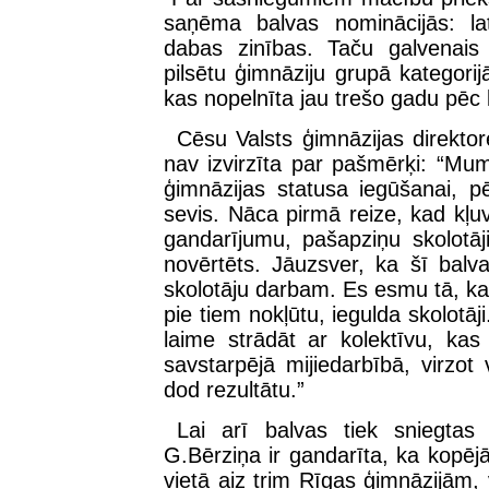
saņēma balvas nominācijās: lat
dabas zinības. Taču galvenais
pilsētu ģimnāziju grupā kategor
kas nopelnīta jau trešo gadu pēc 
Cēsu Valsts ģimnāzijas direktor
nav izvirzīta par pašmērķi: “Mums
ģimnāzijas statusa iegūšanai, 
sevis. Nāca pirmā reize, kad kļu
gandarījumu, pašapziņu skolotāj
novērtēts. Jāuzsver, ka šī balva 
skolotāju darbam. Es esmu tā, k
pie tiem nokļūtu, iegulda skolotāji
laime strādāt ar kolektīvu, ka
savstarpējā mijiedarbībā, virzot
dod rezultātu.”
Lai arī balvas tiek sniegtas 
G.Bērziņa ir gandarīta, ka kopējā
vietā aiz trim Rīgas ģimnāzijām