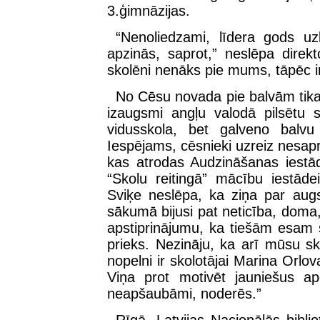
3.ģimnāzijas.
“Nenoliedzami, līdera gods uzli
apzinās, saprot,” neslēpa direk
skolēni nenāks pie mums, tāpēc i
No Cēsu novada pie balvām tika
izaugsmi angļu valodā pilsētu
vidusskola, bet galveno balv
Iespējams, cēsnieki uzreiz nesapra
kas atrodas Audzināšanas iestā
“Skolu reitingā” mācību iestāde
Sviķe neslēpa, ka ziņa par augs
sākumā bijusi pat neticība, dom
apstiprinājumu, ka tiešām esam 
prieks. Nezināju, ka arī mūsu skol
nopelni ir skolotājai Marina Orlo
Viņa prot motivēt jauniešus a
neapšaubāmi, noderēs.”