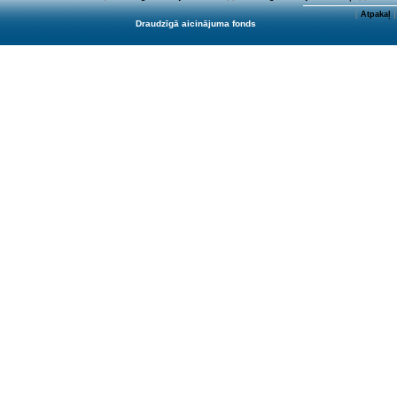
[
Atpakaļ
]
Draudzīgā aicinājuma fonds