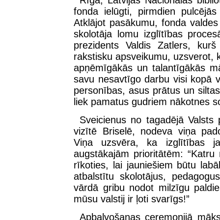
Rīgā, Latvijas Nacionālās bibl
fonda ielūgti, pirmdien pulcējās 
Atklājot pasākumu, fonda valdes
skolotāja lomu izglītības proce
prezidents Valdis Zatlers, kurš
rakstisku apsveikumu, uzsverot, ka
apņēmīgākās un talantīgākās māc
savu nesavtīgo darbu visi kopā 
personības, asus prātus un silta
liek pamatus gudriem nākotnes s
Sveicienus no tagadējā Valsts p
vizītē Briselē, nodeva viņa pad
Viņa uzsvēra, ka izglītības j
augstākajām prioritātēm: “Katru 
rīkoties, lai jauniešiem būtu labā
atbalstītu skolotājus, pedagogu
vārdā gribu nodot milzīgu paldi
mūsu valstij ir ļoti svarīgs!”
Apbalvošanas ceremonijā māksl