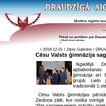
Skolēnu iegūtie rezu
« 
Presē un portālos par Draud
» Skatīt visus rakstus
»»
• 2019-12-01 / Jānis Gabrāns / DRU
Cēsu Valsts ģimnāzija sag
Ikgadējā Dr
apbalvošanas 
ģimnāzija arī š
grupā. Lielo 
tradicionāli 1.v
Cēsu Valsts ģimnāzijas pārstā
Ziedoņa zālē, kur notika svinīgā c
“Par sasniegumiem mācību priek