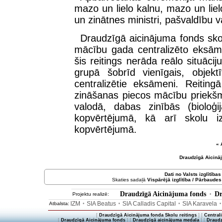
mazo un lielo kalnu, mazo un liel
un zinātnes ministri, pašvaldību v
Draudzīgā aicinājuma fonds skol
mācību gada centralizēto eksāme
šis reitings nerāda reālo situāci
grupā šobrīd vienīgais, objektī
centralizētie eksāmeni. Reiting
zināšanas piecos mācību priekšm
valodā, dabas zinībās (bioloģi
kopvērtējumā, kā arī skolu 
kopvērtējumā.
« 
Draudzīgā Aicinā
Dati no
Valsts izglītība
Skaties sadaļā
Vispārējā izglītība / Pārbaudes
Draudzīgā Aicinājuma fonds
Dr
Projektu realizē:
•
IZM
SIA Beatus
SIA Calladis Capital
SIA Karavela
Atbalsta:
•
•
•
[
Draudzīgā Aicinājuma fonda Skolu reitings
] [
Central
[
Draudzīgā Aicinājuma fonds
] [
Draudzīgā aicinājuma medaļa
] [
Draudz