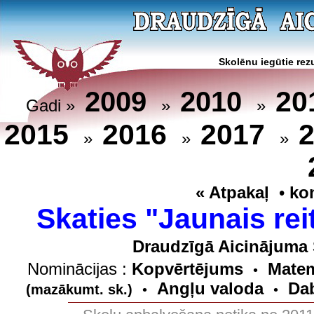
Skolēnu iegūtie rezu
20
2009
2010
Gadi »
»
»
2015
2016
2017
»
»
»
« Atpakaļ
•
ko
Skaties "Jaunais rei
Draudzīgā Aicinājuma 
Nominācijas :
Kopvērtējums
Matem
•
Angļu valoda
Dab
(mazākumt. sk.)
•
•