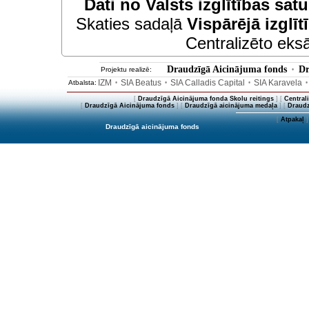
Dati no
Valsts izglītības sat
Skaties sadaļā
Vispārējā izglīt
Centralizēto eksā
Draudzīgā Aicinājuma fonds
Dr
Projektu realizē:
•
IZM
SIA Beatus
SIA Calladis Capital
SIA Karavela
Atbalsta:
•
•
•
[
Draudzīgā Aicinājuma fonda Skolu reitings
] [
Central
[
Draudzīgā Aicinājuma fonds
] [
Draudzīgā aicinājuma medaļa
] [
Draudz
[
Atpakaļ
]
Draudzīgā aicinājuma fonds