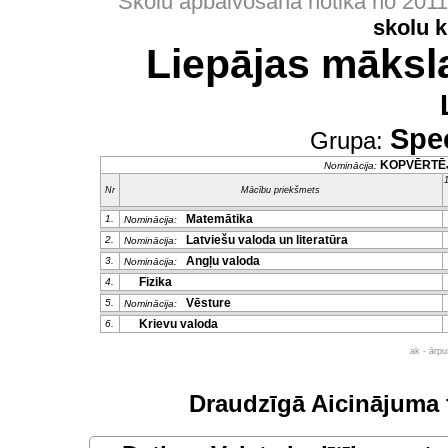
Skolu apbalvošana notika no 201
skolu 
Liepājas māksl
Spec
Grupa:
KOPVĒRTĒ
Nominācija:
1
Nr
Mācību priekšmets
Matemātika
1.
Nominācija:
Latviešu valoda un literatūra
2.
Nominācija:
Angļu valoda
3.
Nominācija:
Fizika
4.
Vēsture
5.
Nominācija:
Krievu valoda
6.
ak - ārp
Draudzīgā Aicinājuma 