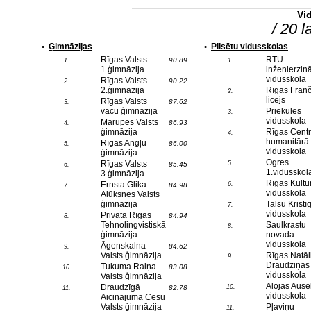
Vi
/ 20 l
•
Ģimnāzijas
•
Pilsētu vidusskolas
Rīgas Valsts
RTU
90.89
1.
1.
1.ģimnāzija
inženierzin
vidusskola
Rīgas Valsts
90.22
2.
2.ģimnāzija
Rīgas Fran
2.
licejs
Rīgas Valsts
87.62
3.
vācu ģimnāzija
Priekules
3.
vidusskola
Mārupes Valsts
86.93
4.
ģimnāzija
Rīgas Cent
4.
humanitārā
Rīgas Angļu
86.00
5.
vidusskola
ģimnāzija
Ogres
Rīgas Valsts
5.
85.45
6.
1.vidusskol
3.ģimnāzija
Rīgas Kultū
Ernsta Glika
6.
84.98
7.
vidusskola
Alūksnes Valsts
ģimnāzija
Talsu Kristī
7.
vidusskola
Privātā Rīgas
84.94
8.
Tehnolingvistiskā
Saulkrastu
8.
ģimnāzija
novada
vidusskola
Āgenskalna
84.62
9.
Valsts ģimnāzija
Rīgas Natāl
9.
Draudziņas
Tukuma Raiņa
83.08
10.
vidusskola
Valsts ģimnāzija
Alojas Ause
Draudzīgā
10.
82.78
11.
vidusskola
Aicinājuma Cēsu
Valsts ģimnāzija
Pļaviņu
11.