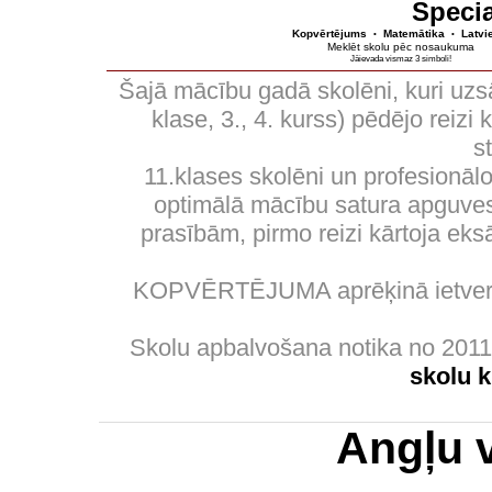
Specia
Kopvērtējums
Matemātika
Latvi
•
•
Meklēt skolu pēc nosaukuma
Jāievada vismaz 3 simboli!
Šajā mācību gadā skolēni, kuri uzs
klase, 3., 4. kurss) pēdējo reizi
s
11.klases skolēni un profesionālo
optimālā mācību satura apguves 
prasībām, pirmo reizi kārtoja eks
KOPVĒRTĒJUMA aprēķinā ietverti
Skolu apbalvošana notika no 201
skolu 
Angļu 