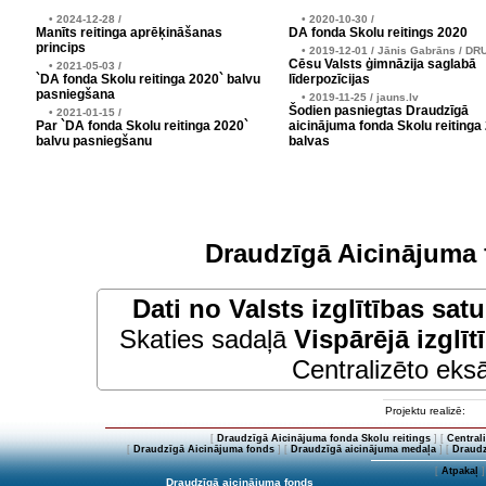
• 2024-12-28 /
• 2020-10-30 /
Manīts reitinga aprēķināšanas
DA fonda Skolu reitings 2020
princips
• 2019-12-01 / Jānis Gabrāns / DR
Cēsu Valsts ģimnāzija saglabā
• 2021-05-03 /
`DA fonda Skolu reitinga 2020` balvu
līderpozīcijas
pasniegšana
• 2019-11-25 / jauns.lv
Šodien pasniegtas Draudzīgā
• 2021-01-15 /
Par `DA fonda Skolu reitinga 2020`
aicinājuma fonda Skolu reitinga
balvu pasniegšanu
balvas
Draudzīgā Aicinājuma 
Dati no
Valsts izglītības sat
Skaties sadaļā
Vispārējā izglīt
Centralizēto eksā
Projektu realizē:
[
Draudzīgā Aicinājuma fonda Skolu reitings
] [
Central
[
Draudzīgā Aicinājuma fonds
] [
Draudzīgā aicinājuma medaļa
] [
Draudz
[
Atpakaļ
]
Draudzīgā aicinājuma fonds