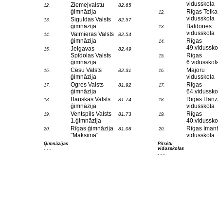
vidusskola
Ziemeļvalstu
82.65
12.
ģimnāzija
Rīgas Teika
12.
vidusskola
Siguldas Valsts
82.57
13.
ģimnāzija
Baldones
13.
vidusskola
Valmieras Valsts
82.54
14.
ģimnāzija
Rīgas
14.
49.vidussko
Jelgavas
82.49
15.
Spīdolas Valsts
Rīgas
15.
ģimnāzija
6.vidusskol
Cēsu Valsts
Majoru
82.31
16.
16.
ģimnāzija
vidusskola
Ogres Valsts
Rīgas
81.92
17.
17.
ģimnāzija
64.vidussko
Bauskas Valsts
Rīgas Hanz
81.74
18.
18.
ģimnāzija
vidusskola
Ventspils Valsts
Rīgas
81.73
19.
19.
1.ģimnāzija
40.vidussko
Rīgas ģimnāzija
Rīgas Iman
81.08
20.
20.
"Maksima"
vidusskola
Ģimnāzijas
Pilsētu
. . .
vidusskolas
. . .