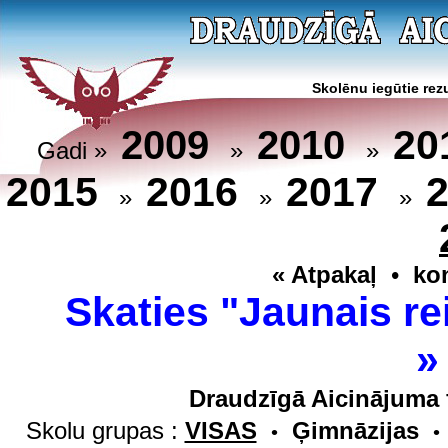
Skolēnu iegūtie rezu
20
2009
2010
Gadi »
»
»
2015
2016
2017
»
»
»
« Atpakaļ
•
ko
Skaties "Jaunais re
Draudzīgā Aicinājuma 
Skolu grupas :
VISAS
Ģimnāzijas
•
•