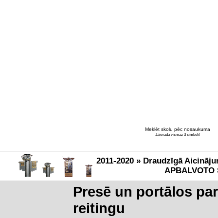
Meklēt skolu pēc nosaukuma
Jāievada vismaz 3 simboli!
2011-2020 » Draudzīgā Aicināju
APBALVOTO 
Presē un portālos pa
reitingu