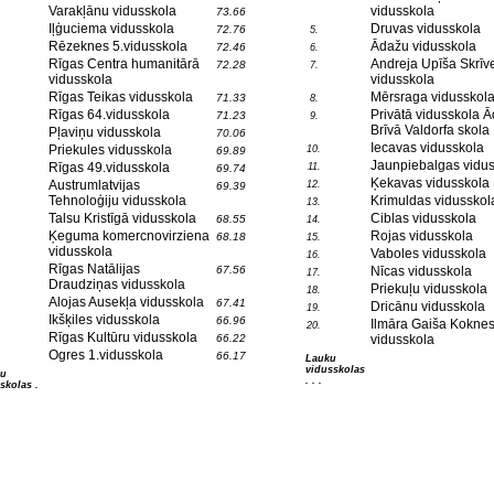
Varakļānu vidusskola
vidusskola
73.66
Iļģuciema vidusskola
Druvas vidusskola
72.76
5.
Rēzeknes 5.vidusskola
Ādažu vidusskola
72.46
6.
Rīgas Centra humanitārā
Andreja Upīša Skrīv
72.28
7.
vidusskola
vidusskola
Rīgas Teikas vidusskola
Mērsraga vidusskol
71.33
8.
Rīgas 64.vidusskola
Privātā vidusskola 
71.23
9.
Brīvā Valdorfa skola
Pļaviņu vidusskola
70.06
Iecavas vidusskola
Priekules vidusskola
10.
69.89
Jaunpiebalgas vidus
Rīgas 49.vidusskola
11.
69.74
Ķekavas vidusskola
Austrumlatvijas
12.
69.39
Tehnoloģiju vidusskola
Krimuldas vidusskol
13.
Talsu Kristīgā vidusskola
Ciblas vidusskola
68.55
14.
Ķeguma komercnovirziena
Rojas vidusskola
68.18
15.
vidusskola
Vaboles vidusskola
16.
Rīgas Natālijas
67.56
Nīcas vidusskola
17.
Draudziņas vidusskola
Priekuļu vidusskola
18.
Alojas Ausekļa vidusskola
67.41
Dricānu vidusskola
19.
Ikšķiles vidusskola
66.96
Ilmāra Gaiša Kokne
20.
Rīgas Kultūru vidusskola
66.22
vidusskola
Ogres 1.vidusskola
66.17
Lauku
vidusskolas
tu
. . .
skolas .