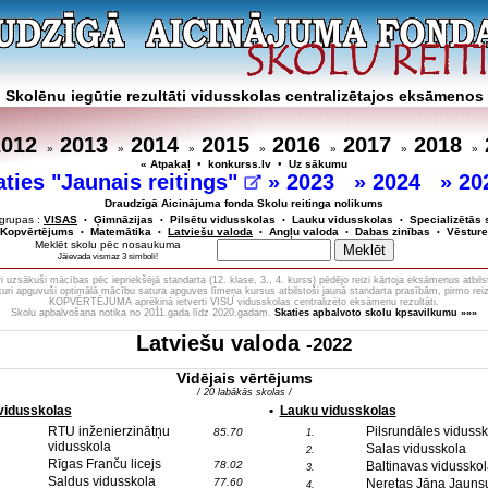
Skolēnu iegūtie rezultāti vidusskolas centralizētajos eksāmenos
2012
2013
2014
2015
2016
2017
2018
»
»
»
»
»
»
»
« Atpakaļ
•
konkurss.lv
•
Uz sākumu
aties "Jaunais reitings"
»
2023
»
2024
»
20
Draudzīgā Aicinājuma fonda Skolu reitinga nolikums
grupas :
VISAS
Ģimnāzijas
Pilsētu vidusskolas
Lauku vidusskolas
Specializētās 
•
•
•
•
Kopvērtējums
Matemātika
Latviešu valoda
Angļu valoda
Dabas zinības
Vēsture
•
•
•
•
•
Meklēt skolu pēc nosaukuma
Jāievada vismaz 3 simboli!
 uzsākuši mācības pēc iepriekšējā standarta (12. klase, 3., 4. kurss) pēdējo reizi kārtoja eksāmenus atbils
 kuri apguvuši optimālā mācību satura apguves līmeņa kursus atbilstoši jaunā standarta prasībām, pirmo reiz
KOPVĒRTĒJUMA aprēķinā ietverti VISU vidusskolas centralizēto eksāmenu rezultāti.
Skolu apbalvošana notika no 2011.gada līdz 2020.gadam.
Skaties apbalvoto skolu kpsavilkumu »»»
Latviešu valoda
-2022
Vidējais vērtējums
/ 20 labākās skolas /
 vidusskolas
•
Lauku vidusskolas
RTU inženierzinātņu
Pilsrundāles vidussk
85.70
1.
vidusskola
Salas vidusskola
2.
Rīgas Franču licejs
78.02
Baltinavas vidusskol
3.
Saldus vidusskola
77.60
Neretas Jāņa Jauns
4.