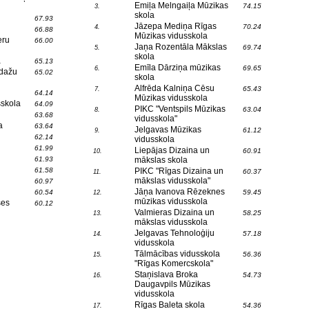
Emiļa Melngaiļa Mūzikas
74.15
3.
skola
67.93
Jāzepa Mediņa Rīgas
70.24
4.
66.88
Mūzikas vidusskola
eru
66.00
Jaņa Rozentāla Mākslas
69.74
5.
skola
a
65.13
Emīla Dārziņa mūzikas
69.65
6.
Ādažu
65.02
skola
Alfrēda Kalniņa Cēsu
65.43
7.
64.14
Mūzikas vidusskola
skola
64.09
PIKC "Ventspils Mūzikas
63.04
8.
63.68
vidusskola"
a
63.64
Jelgavas Mūzikas
61.12
9.
62.14
vidusskola
61.99
Liepājas Dizaina un
60.91
10.
61.93
mākslas skola
61.58
PIKC "Rīgas Dizaina un
60.37
11.
mākslas vidusskola"
60.97
Jāņa Ivanova Rēzeknes
60.54
59.45
12.
mūzikas vidusskola
ses
60.12
Valmieras Dizaina un
58.25
13.
mākslas vidusskola
Jelgavas Tehnoloģiju
57.18
14.
vidusskola
Tālmācības vidusskola
56.36
15.
"Rīgas Komercskola"
Staņislava Broka
54.73
16.
Daugavpils Mūzikas
vidusskola
Rīgas Baleta skola
54.36
17.