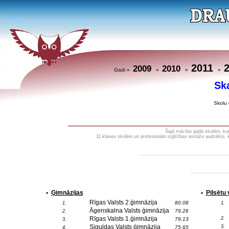
2011
2009
2010
Gadi »
»
»
»
Sk
Skolu 
Šajā mācību gadā skolēni, kuri
11.klases skolēni un profesionālo izglītības iestāžu audzēkņi,
•
Ģimnāzijas
•
Pilsētu
Rīgas Valsts 2.ģimnāzija
80.08
1.
1.
Āgenskalna Valsts ģimnāzija
79.26
2.
Rīgas Valsts 1.ģimnāzija
2.
79.13
3.
Siguldas Valsts ģimnāzija
3.
75.65
4.