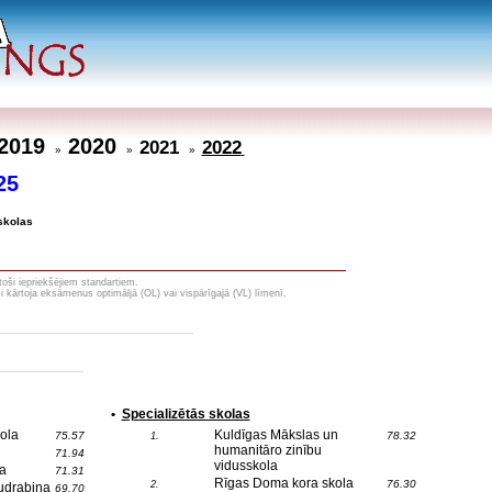
2019
2020
2021
2022
»
»
»
25
skolas
toši iepriekšējiem standartiem.
i kārtoja eksāmenus optimāljā (OL) vai vispārīgajā (VL) līmenī.
•
Specializētās skolas
ola
Kuldīgas Mākslas un
75.57
78.32
1.
humanitāro zinību
71.94
vidusskola
a
71.31
Rīgas Doma kora skola
76.30
2.
udrabiņa
69.70