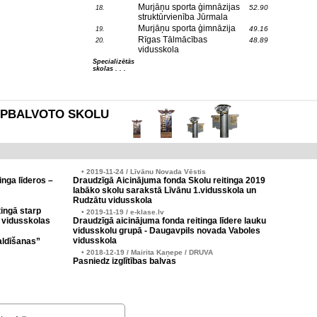
Murjāņu sporta ģimnāzijas
52.90
18.
struktūrvienība Jūrmala
Murjāņu sporta ģimnāzija
49.16
19.
Rīgas Tālmācības
48.89
20.
vidusskola
Specializētās
skolas . . .
es APBALVOTO SKOLU
• 2019-11-24 / Līvānu Novada Vēstis
inga līderos –
Draudzīgā Aicinājuma fonda Skolu reitinga 2019
labāko skolu sarakstā Līvānu 1.vidusskola un
Rudzātu vidusskola
ingā starp
• 2019-11-19 / e-klase.lv
 vidusskolas
Draudzīgā aicinājuma fonda reitinga līdere lauku
vidusskolu grupā - Daugavpils novada Vaboles
vidusskola
aldīšanas”
• 2018-12-19 / Mairita Kaņepe / DRUVA
Pasniedz izglītības balvas