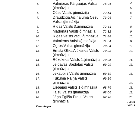
Valmieras Pārgaujas Valsts
4.
74.96
5.
ģimnāzija
5.
Cēsu Valsts ģimnāzija
73.54
6.
6.
Draudzīgā Aicinājuma Cēsu
73.06
7.
7.
Valsts ģimnāzija
Rīgas Valsts 3.ģimnāzija
72.44
8.
8.
Madonas Valsts ģimnāzija
72.32
9.
9.
Rīgas Valsts vācu ģimnāzija
71.88
10.
10.
Valmieras Valsts ģimnāzija
71.54
11.
11.
Ogres Valsts ģimnāzija
70.34
12.
12.
Ernsta Glika Alūksnes Valsts
70.28
13.
13.
ģimnāzija
Rēzeknes Valsts 1.ģimnāzija
70.05
14.
14.
Jelgavas Spīdolas Valsts
69.99
15.
15.
ģimnāzija
Jēkabpils Valsts ģimnāzija
69.59
16.
16.
Tukuma Raiņa Valsts
69.16
17.
ģimnāzija
17.
Liepājas Valsts 1.ģimnāzija
68.76
18.
18.
Talsu Valsts ģimnāzija
68.06
19.
19.
Jāņa Eglīša Preiļu Valsts
67.90
20.
20.
ģimnāzija
Pilsē
vidus
Ģimnāzijas
. .
. . .