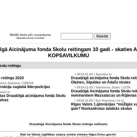
Meklēt skolu pēc nosaukuma
Jāievada vismaz 3 simboli!
zīgā Aicinājuma fonda Skolu reitingam 10 gadi - skati
KOPSAVILKUMU
olu reitingu
• 2019-11-25 / Apriņķis.lv
 reitings 2020
Draudzīgā aicinājuma fonda Skolu reit
Olaines, Siguldas un Ādažu skolas
Jānis Gabrāns / DRUVA
nāzija saglabā līderpozīcijas
• 2019-11-25 / Valmieras Ziņas / LETA
Draudzīgā Aicinājuma fonda Skolu reit
auns.lv
nominantiem Mazsalacas un Rūjienas
tas Draudzīgā aicinājuma fonda Skolu
alvas
• 2019-11-25 / Ilze Kuzmina / la.lv
Rīgas Valsts 1.ģimnāzijas “mūžīgās v
gals? Noskaidrotas labākās skolas
Draudzīgā Aicinājuma fonda Skolu reitinga nolikums
Dati no
Valsts izglītības satura centra
vietnes https://visc.gov.lv/
.