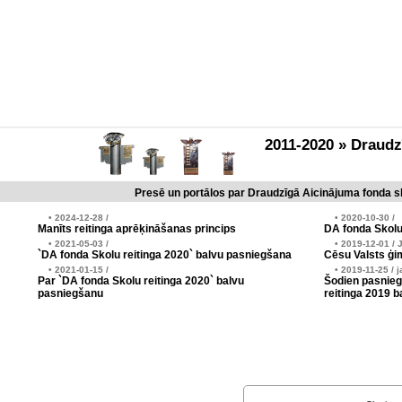
2011-2020 » Draud
Presē un portālos par Draudzīgā Aicinājuma fonda sk
• 2024-12-28 /
• 2020-10-30 /
Manīts reitinga aprēķināšanas princips
DA fonda Skolu
• 2021-05-03 /
• 2019-12-01 / 
`DA fonda Skolu reitinga 2020` balvu pasniegšana
Cēsu Valsts ģim
• 2021-01-15 /
• 2019-11-25 / j
Par `DA fonda Skolu reitinga 2020` balvu
Šodien pasnieg
pasniegšanu
reitinga 2019 b