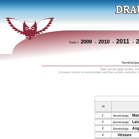
2011
2009
2010
Gadi »
»
»
»
Nominācijas
Šajā mācību gadā skolēni, kuri
11.klases skolēni un profesionālo izglītības iestāžu audzēkņi,
Nr
Mat
1.
Nominācija:
Latv
2.
Nominācija:
Angļ
3.
Nominācija:
Vēsture
4.