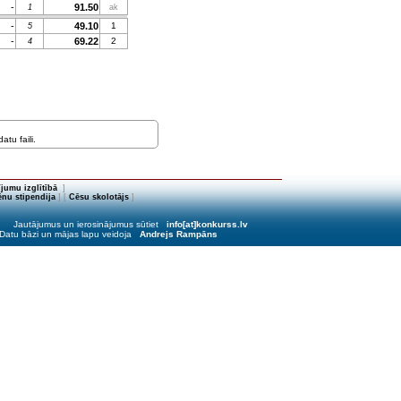
-
91.50
1
ak
-
49.10
1
5
-
69.22
2
4
tu faili.
jumu izglītībā
]
nu stipendija
] [
Cēsu skolotājs
]
Jautājumus un ierosinājumus sūtiet
info[at]konkurss.lv
Datu bāzi un mājas lapu veidoja
Andrejs Rampāns