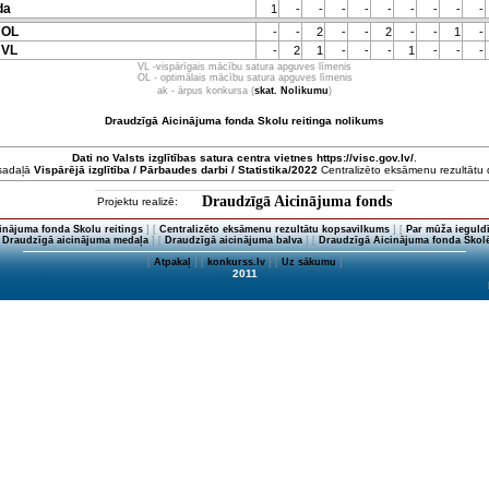
da
1
-
-
-
-
-
-
-
-
-
 OL
-
-
2
-
-
2
-
-
1
-
 VL
-
2
1
-
-
-
1
-
-
-
VL -vispārīgais mācību satura apguves līmenis
OL - optimālais mācību satura apguves līmenis
ak - ārpus konkursa (
skat. Nolikumu
)
Draudzīgā Aicinājuma fonda Skolu reitinga nolikums
Dati no
Valsts izglītības satura centra
vietnes https://visc.gov.lv/
.
 sadaļā
Vispārējā izglītība / Pārbaudes darbi / Statistika/2022
Centralizēto eksāmenu rezultātu da
Draudzīgā Aicinājuma fonds
Projektu realizē:
inājuma fonda Skolu reitings
] [
Centralizēto eksāmenu rezultātu kopsavilkums
] [
Par mūža ieguldī
[
Draudzīgā aicinājuma medaļa
] [
Draudzīgā aicinājuma balva
] [
Draudzīgā Aicinājuma fonda Skolē
[
Atpakaļ
] [
konkurss.lv
] [
Uz sākumu
]
2011