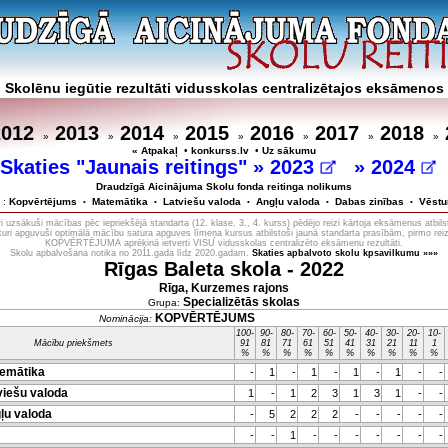
Skolēnu iegūtie rezultāti vidusskolas centralizētajos eksāmenos
2012
2013
2014
2015
2016
2017
2018
»
»
»
»
»
»
»
« Atpakaļ
•
konkurss.lv
•
Uz sākumu
Skaties "Jaunais reitings" »
2023
»
2024
Draudzīgā Aicinājuma Skolu fonda reitinga nolikums
 :
Kopvērtējums
Matemātika
Latviešu valoda
Angļu valoda
Dabas zinības
Vēstu
•
•
•
•
•
 uzsākuši mācības pēc iepriekšējā standarta (12. klase, 3., 4. kurss) pēdējo reizi kārtoja eksāmenus atbils
 kuri apguvuši optimālā mācību satura apguves līmeņa kursus atbilstoši jaunā standarta prasībām, pirmo reiz
KOPVĒRTĒJUMA aprēķinā ietverti VISU vidusskolas centralizēto eksāmenu rezultāti.
Skolu apbalvošana notika no 2011.gada līdz 2020.gadam.
Skaties apbalvoto skolu kpsavilkumu »»»
Rīgas Baleta skola - 2022
Rīga, Kurzemes rajons
Specializētās skolas
Grupa:
KOPVĒRTĒJUMS
Nominācija:
100-
90-
80-
70-
60-
50-
40-
30-
20-
10-
Mācību priekšmets
91
81
71
61
51
41
31
21
11
1
%
%
%
%
%
%
%
%
%
%
emātika
-
1
-
1
-
1
-
1
-
-
iešu valoda
1
-
1
2
3
1
3
1
-
-
u valoda
-
5
2
2
2
-
-
-
-
-
-
-
1
-
-
-
-
-
-
-