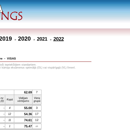
2019
2020
2021
2022
»
»
»
re
VISAS
•
toši iepriekšējiem standartiem.
i kārtoja eksāmenus optimāljā (OL) vai vispārīgajā (VL) līmenī.
62.69
7
nv
Vidējais
Vieta
Kopā
(0)
vērtējums
grupā
-
55.00
3
4
-
54.36
17
12
-
74.61
12
11
-
75.47
1
ak