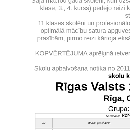
Šajā mācību gadā skolēni, kuri uzs
klase, 3., 4. kurss) pēdējo reizi
s
11.klases skolēni un profesionālo
optimālā mācību satura apguves 
prasībām, pirmo reizi kārtoja eks
KOPVĒRTĒJUMA aprēķinā ietverti
Skolu apbalvošana notika no 201
skolu 
Rīgas Valsts 
Rīga, 
Grupa
KOP
Nominācija:
Nr
Mācību priekšmets