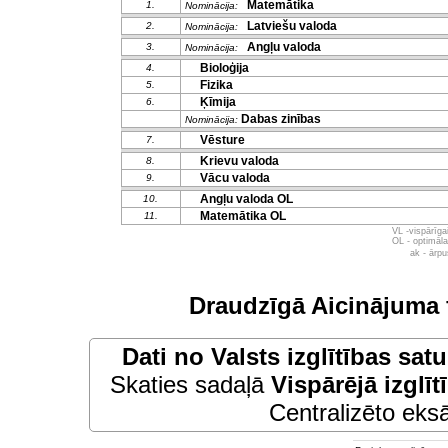
Matemātika
1.
Nominācija:
Latviešu valoda
2.
Nominācija:
Angļu valoda
3.
Nominācija:
Bioloģija
4.
Fizika
5.
Ķīmija
6.
Dabas zinības
Nominācija:
Vēsture
7.
Krievu valoda
8.
Vācu valoda
9.
Angļu valoda OL
10.
Matemātika OL
11.
VL -vispārīg
OL - optimāl
ak - ārp
Draudzīgā Aicinājuma 
Dati no
Valsts izglītības sat
Skaties sadaļā
Vispārējā izglīt
Centralizēto eksā