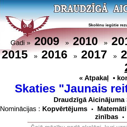
Skolēnu iegūtie rezu
20
2009
2010
Gadi »
»
»
2015
2016
2017
»
»
»
« Atpakaļ
•
ko
Skaties "Jaunais rei
Draudzīgā Aicinājuma 
Nominācijas :
Kopvērtējums
Matemāti
•
zinības
•