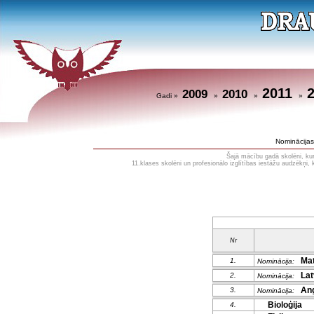
2011
2009
2010
Gadi »
»
»
»
Nominācijas
Šajā mācību gadā skolēni, kuri
11.klases skolēni un profesionālo izglītības iestāžu audzēkņi,
Nr
Mat
1.
Nominācija:
Lat
2.
Nominācija:
Ang
3.
Nominācija:
Bioloģija
4.