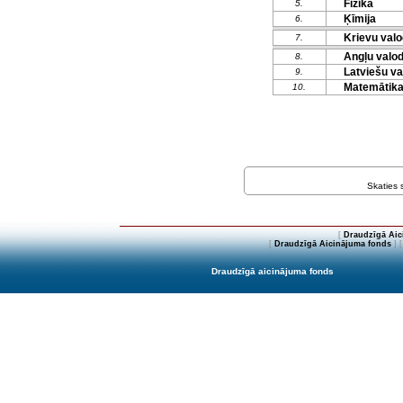
Fizika
5.
Ķīmija
6.
Krievu valo
7.
Angļu valo
8.
Latviešu va
9.
Matemātika
10.
Skaties
[
Draudzīgā Aic
[
Draudzīgā Aicinājuma fonds
] 
Draudzīgā aicinājuma fonds