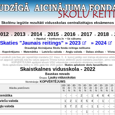
Skolēnu iegūtie rezultāti vidusskolas centralizētajos eksāmenos
2012
2013
2014
2015
2016
2017
2018
»
»
»
»
»
»
»
« Atpakaļ
•
konkurss.lv
•
Uz sākumu
Skaties "Jaunais reitings" »
2023
»
2024
Draudzīgā Aicinājuma Skolu fonda reitinga nolikums
 :
Kopvērtējums
Matemātika
Latviešu valoda
Angļu valoda
Dabas zinības
Vēstu
•
•
•
•
•
 uzsākuši mācības pēc iepriekšējā standarta (12. klase, 3., 4. kurss) pēdējo reizi kārtoja eksāmenus atbils
 kuri apguvuši optimālā mācību satura apguves līmeņa kursus atbilstoši jaunā standarta prasībām, pirmo reiz
KOPVĒRTĒJUMA aprēķinā ietverti VISU vidusskolas centralizēto eksāmenu rezultāti.
Skolu apbalvošana notika no 2011.gada līdz 2020.gadam.
Skaties apbalvoto skolu kpsavilkumu »»»
Skaistkalnes vidusskola - 2022
Bauskas novads
Lauku vidusskolas
Grupa:
KOPVĒRTĒJUMS
Nominācija:
100-
90-
80-
70-
60-
50-
40-
30-
20-
10-
Mācību priekšmets
91
81
71
61
51
41
31
21
11
1
%
%
%
%
%
%
%
%
%
%
emātika
-
-
-
2
-
1
4
6
4
-
viešu valoda
1
2
1
3
5
4
-
1
-
-
ļu valoda
3
7
2
2
-
1
1
-
-
-
-
-
-
-
1
-
-
-
-
-