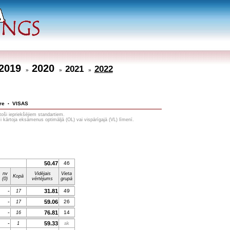
2019
2020
2021
2022
»
»
»
re
VISAS
•
toši iepriekšējiem standartiem.
i kārtoja eksāmenus optimāljā (OL) vai vispārīgajā (VL) līmenī.
50.47
46
nv
Vidējais
Vieta
Kopā
(0)
vērtējums
grupā
-
31.81
49
17
-
59.06
26
17
-
76.81
14
16
-
59.33
1
ak