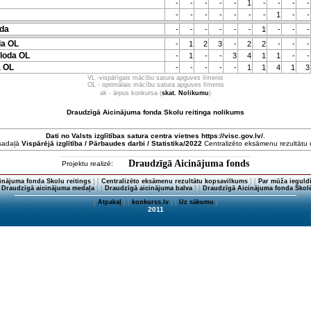
-
-
-
-
-
1
-
-
-
-
-
-
-
-
-
-
-
1
-
-
da
-
-
-
-
-
-
1
-
-
-
da OL
-
1
2
3
-
2
2
-
-
-
loda OL
-
1
-
-
3
4
1
1
-
-
 OL
-
-
-
-
-
1
1
4
1
3
VL -vispārīgais mācību satura apguves līmenis
OL - optimālais mācību satura apguves līmenis
ak - ārpus konkursa (
skat. Nolikumu
)
Draudzīgā Aicinājuma fonda Skolu reitinga nolikums
Dati no
Valsts izglītības satura centra
vietnes https://visc.gov.lv/
.
 sadaļā
Vispārējā izglītība / Pārbaudes darbi / Statistika/2022
Centralizēto eksāmenu rezultātu da
Draudzīgā Aicinājuma fonds
Projektu realizē:
inājuma fonda Skolu reitings
] [
Centralizēto eksāmenu rezultātu kopsavilkums
] [
Par mūža ieguldī
[
Draudzīgā aicinājuma medaļa
] [
Draudzīgā aicinājuma balva
] [
Draudzīgā Aicinājuma fonda Skolē
[
Atpakaļ
] [
konkurss.lv
] [
Uz sākumu
]
2011