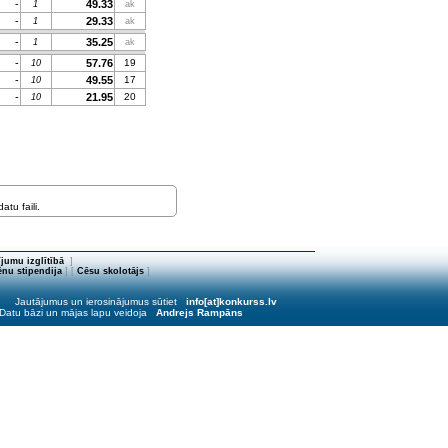
-
49.33
1
ak
-
29.33
1
ak
-
35.25
1
ak
-
57.76
19
10
-
49.55
17
10
-
21.95
20
10
tu faili.
jumu izglītībā
]
nu stipendija
] [
Cēsu skolotājs
]
Jautājumus un ierosinājumus sūtiet
info[at]konkurss.lv
Datu bāzi un mājas lapu veidoja
Andrejs Rampāns