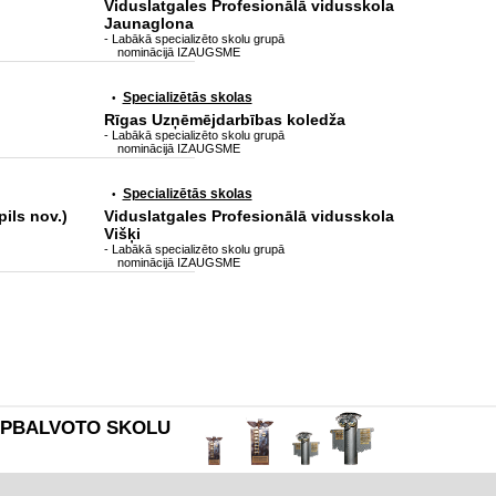
Viduslatgales Profesionālā vidusskola
Jaunaglona
- Labākā specializēto skolu grupā
nominācijā IZAUGSME
Specializētās skolas
•
Rīgas Uzņēmējdarbības koledža
- Labākā specializēto skolu grupā
nominācijā IZAUGSME
Specializētās skolas
•
ils nov.)
Viduslatgales Profesionālā vidusskola
Višķi
- Labākā specializēto skolu grupā
nominācijā IZAUGSME
es APBALVOTO SKOLU