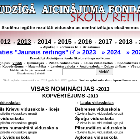
Skolēnu iegūtie rezultāti vidusskolas centralizētajos eksāmenos
2012
2013
2014
2015
2016
2017
2018
»
»
»
»
»
»
»
« Atpakaļ
•
konkurss.lv
•
Uz sākumu
aties "Jaunais reitings"
»
2023
»
2024
»
20
Draudzīgā Aicinājuma fonda Skolu reitinga nolikums
grupas :
VISAS
Ģimnāzijas
Pilsētu vidusskolas
Lauku vidusskolas
Specializētās 
•
•
•
•
s:
Kopvērtējums
Matemātika
Latviešu valoda
Angļu valoda
Dabas zinības
Vēstu
•
•
•
•
•
Meklēt skolu pēc nosaukuma
Jāievada vismaz 3 simboli!
Skolu apbalvošana notika no 2011.gada līdz 2020.gadam.
Skaties apbalvoto skolu kpsavilkumu »»»
VISAS NOMINĀCIJAS
-2013
KOPVĒRTĒJUMS
-2013
 vidusskolas
Lauku vidusskolas
•
s Krievu vidusskola - licejs
Bebrenes vidusskola
lo pilsētu vidusskolu grupā
- 1.vieta lauku vidusskolu grupā
.vidusskola
Špoģu vidusskola
lo pilsētu vidusskolu grupā
- 2.vieta lauku vidusskolu grupā
ntra humanitārā vidusskola
Pilsrundāles vidusskola
lo pilsētu vidusskolu grupā
- 3.vieta lauku vidusskolu grupā
 5.vidusskola
Aglonas vidusskola