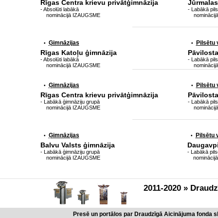
Rīgas Centra krievu privātģimnāzija
Jūrmalas
- Absolūti labākā
- Labākā pil
nominācijā IZAUGSME
nominācij
Ģimnāzijas
Pilsētu
•
•
Rīgas Katoļu ģimnāzija
Pāvilost
- Absolūti labākā
- Labākā pil
nominācijā IZAUGSME
nominācij
Ģimnāzijas
Pilsētu
•
•
Rīgas Centra krievu privātģimnāzija
Pāvilost
- Labākā ģimnāziju grupā
- Labākā pil
nominācijā IZAUGSME
nominācij
Ģimnāzijas
Pilsētu
•
•
Balvu Valsts ģimnāzija
Daugavpil
- Labākā ģimnāziju grupā
- Labākā pil
nominācijā IZAUGSME
nominācij
2011-2020 » Draud
Presē un portālos par Draudzīgā Aicinājuma fonda sk