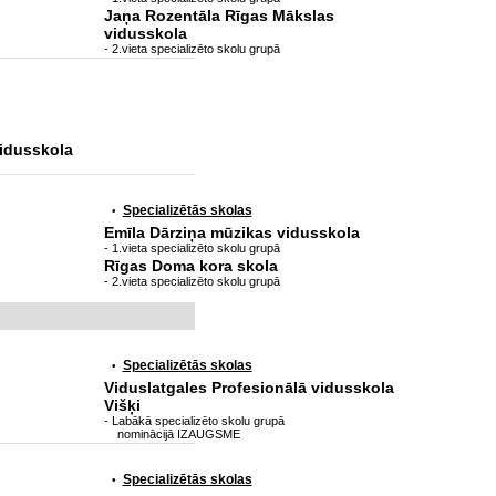
Jaņa Rozentāla Rīgas Mākslas
vidusskola
- 2.vieta specializēto skolu grupā
idusskola
Specializētās skolas
•
Emīla Dārziņa mūzikas vidusskola
- 1.vieta specializēto skolu grupā
Rīgas Doma kora skola
- 2.vieta specializēto skolu grupā
Specializētās skolas
•
Viduslatgales Profesionālā vidusskola
Višķi
- Labākā specializēto skolu grupā
nominācijā IZAUGSME
Specializētās skolas
•