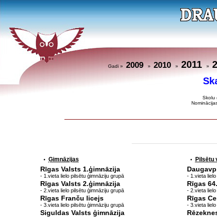
2011
2009
2010
Gadi »
»
»
»
Sk
Skolu 
Nominācija
Ģimnāzijas
Pilsētu
•
•
Rīgas Valsts 1.ģimnāzija
Daugavpil
- 1.vieta lielo pilsētu ģimnāziju grupā
- 1.vieta lie
Rīgas Valsts 2.ģimnāzija
Rīgas 64
- 2.vieta lielo pilsētu ģimnāziju grupā
- 2.vieta lie
Rīgas Franču licejs
Rīgas Ce
- 3.vieta lielo pilsētu ģimnāziju grupā
- 3.vieta lie
Siguldas Valsts ģimnāzija
Rēzeknes