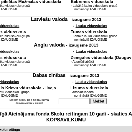
 pilsētas Mežmalas vidusskola
Bebrenes vidusskola
sētu vidusskolu grupā
- Labākā lauku vidusskolu grupā
ā IZAUGSME
nominācijā IZAUGSME
Latviešu valoda
- izaugsme 2013
 vidusskolas
Lauku vidusskolas
•
as vidusskola
Tumes vidusskola
sētu vidusskolu grupā
- Labākā lauku vidusskolu grupā
ā IZAUGSME
nominācijā IZAUGSME
Angļu valoda
- izaugsme 2013
 vidusskolas
Lauku vidusskolas
•
as vidusskola
Zemgales vidusskola (Daugavp
sētu vidusskolu grupā
- Absolūti labākā
ā IZAUGSME
nominācijā IZAUGSME
Dabas zinības
- izaugsme 2013
 vidusskolas
Lauku vidusskolas
•
s Krievu vidusskola - licejs
Lizuma vidusskola
sētu vidusskolu grupā
- Absolūti labākā
ā IZAUGSME
nominācijā IZAUGSME
Meklēt skolu pēc nosaukuma
Jāievada vismaz 3 simboli!
zīgā Aicinājuma fonda Skolu reitingam 10 gadi - skati
KOPSAVILKUMU
olu reitingu