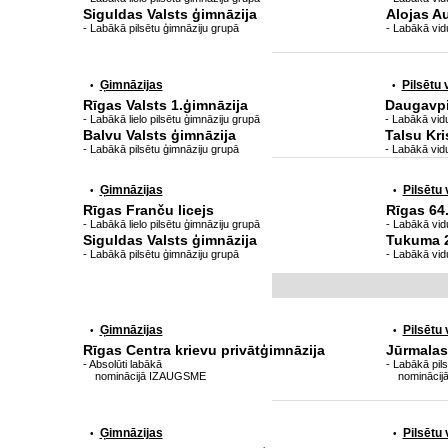
Siguldas Valsts ģimnāzija
Alojas A
- Labākā pilsētu ģimnāziju grupā
- Labākā vid
Ģimnāzijas
Pilsētu
•
•
Rīgas Valsts 1.ģimnāzija
Daugavpil
- Labākā lielo pilsētu ģimnāziju grupā
- Labākā vidu
Balvu Valsts ģimnāzija
Talsu Kri
- Labākā pilsētu ģimnāziju grupā
- Labākā vid
Ģimnāzijas
Pilsētu
•
•
Rīgas Franču licejs
Rīgas 64
- Labākā lielo pilsētu ģimnāziju grupā
- Labākā vidu
Siguldas Valsts ģimnāzija
Tukuma 2
- Labākā pilsētu ģimnāziju grupā
- Labākā vid
Ģimnāzijas
Pilsētu
•
•
Rīgas Centra krievu privātģimnāzija
Jūrmalas
- Absolūti labākā
- Labākā pil
nominācijā IZAUGSME
nominācij
Ģimnāzijas
Pilsētu
•
•