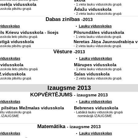
skola
usekļa vidusskola
- 1.vieta lauku vidusskolu grupā
usskola pilsētu grupā
Ādažu vidusskola
- 2.vieta lauku vidusskolu grupā
Dabas zinības
-2013
 vidusskolas
Lauku vidusskolas
•
s Krievu vidusskola - licejs
Pilsrundāles vidusskola
sskola lielo pilsētu grupā
- 1.vieta lauku vidusskolu grupā
stīgā vidusskola
Neretas Jāņa Jaunsudrabiņa v
usskola pilsētu grupā
- 2.vieta lauku vidusskolu grupā
Vēsture
-2013
 vidusskolas
Lauku vidusskolas
•
.vidusskola
Mārupes vidusskola
sskola lielo pilsētu grupā
- 1.vieta lauku vidusskolu grupā
.vidusskola
Salas vidusskola
usskola pilsētu grupā
- 2.vieta lauku vidusskolu grupā
Izaugsme 2013
KOPVĒRTĒJUMS
- izaugsme 2013
 vidusskolas
Lauku vidusskolas
•
 pilsētas Mežmalas vidusskola
Bebrenes vidusskola
sētu vidusskolu grupā
- Labākā lauku vidusskolu grupā
ā IZAUGSME
nominācijā IZAUGSME
Matemātika
- izaugsme 2013
 vidusskolas
Lauku vidusskolas
•