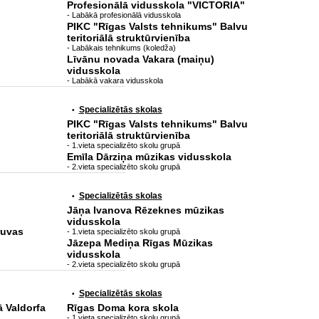
Profesionālā vidusskola "VICTORIA"
- Labākā profesionālā vidusskola
PIKC "Rīgas Valsts tehnikums" Balvu
teritoriālā struktūrvienība
- Labākais tehnikums (koledža)
Līvānu novada Vakara (maiņu)
vidusskola
- Labākā vakara vidusskola
Specializētās skolas
•
PIKC "Rīgas Valsts tehnikums" Balvu
teritoriālā struktūrvienība
- 1.vieta specializēto skolu grupā
Emīla Dārziņa mūzikas vidusskola
- 2.vieta specializēto skolu grupā
Specializētās skolas
•
Jāņa Ivanova Rēzeknes mūzikas
vidusskola
ruvas
- 1.vieta specializēto skolu grupā
Jāzepa Mediņa Rīgas Mūzikas
vidusskola
- 2.vieta specializēto skolu grupā
Specializētās skolas
•
ā Valdorfa
Rīgas Doma kora skola
- 1.vieta specializēto skolu grupā