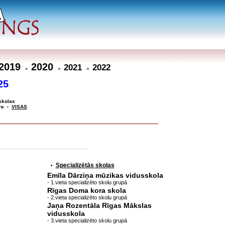
2019
2020
2021
2022
»
»
»
25
skolas
re
VISAS
•
Specializētās skolas
•
Emīla Dārziņa mūzikas vidusskola
- 1.vieta specializēto skolu grupā
Rīgas Doma kora skola
- 2.vieta specializēto skolu grupā
Jaņa Rozentāla Rīgas Mākslas
vidusskola
- 3.vieta specializēto skolu grupā