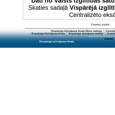
Dati no
Valsts izglītības sat
Skaties sadaļā
Vispārējā izglīt
Centralizēto eksā
Projektu realizē:
[
Draudzīgā Aicinājuma fonda Skolu reitings
] [
Central
[
Draudzīgā Aicinājuma fonds
] [
Draudzīgā aicinājuma medaļa
] [
Draudz
[
Atpakaļ
]
Draudzīgā aicinājuma fonds