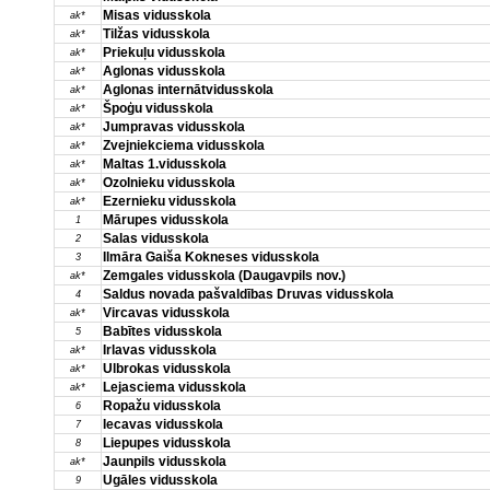
Misas vidusskola
ak*
Tilžas vidusskola
ak*
Priekuļu vidusskola
ak*
Aglonas vidusskola
ak*
Aglonas internātvidusskola
ak*
Špoģu vidusskola
ak*
Jumpravas vidusskola
ak*
Zvejniekciema vidusskola
ak*
Maltas 1.vidusskola
ak*
Ozolnieku vidusskola
ak*
Ezernieku vidusskola
ak*
Mārupes vidusskola
1
Salas vidusskola
2
Ilmāra Gaiša Kokneses vidusskola
3
Zemgales vidusskola (Daugavpils nov.)
ak*
Saldus novada pašvaldības Druvas vidusskola
4
Vircavas vidusskola
ak*
Babītes vidusskola
5
Irlavas vidusskola
ak*
Ulbrokas vidusskola
ak*
Lejasciema vidusskola
ak*
Ropažu vidusskola
6
Iecavas vidusskola
7
Liepupes vidusskola
8
Jaunpils vidusskola
ak*
Ugāles vidusskola
9