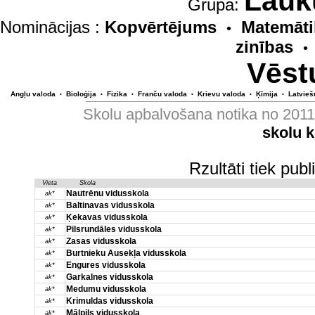
Lauk
Grupa:
Nominācijas :
Kopvērtējums
Matemāti
•
zinības
•
Vēst
Angļu valoda
Bioloģija
Fizika
Franču valoda
Krievu valoda
Ķīmija
Latvieš
•
•
•
•
•
•
Skolu apbalvošana notika no 201
skolu 
Rzultāti tiek pub
Vieta
Skola
Nautrēnu vidusskola
ak*
Baltinavas vidusskola
ak*
Ķekavas vidusskola
ak*
Pilsrundāles vidusskola
ak*
Zasas vidusskola
ak*
Burtnieku Ausekļa vidusskola
ak*
Engures vidusskola
ak*
Garkalnes vidusskola
ak*
Medumu vidusskola
ak*
Krimuldas vidusskola
ak*
Mālpils vidusskola
ak*