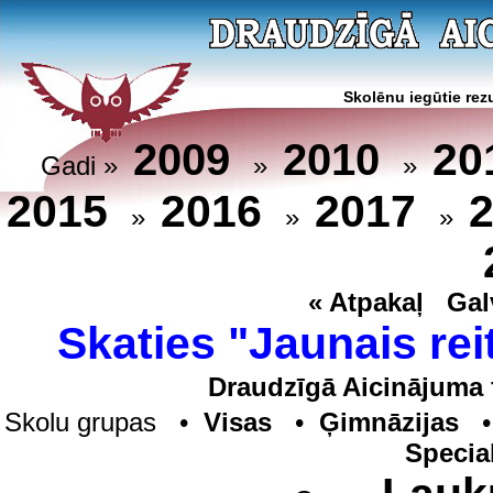
Skolēnu iegūtie rezu
20
2009
2010
Gadi »
»
»
2015
2016
2017
»
»
»
« Atpakaļ
Gal
Skaties "Jaunais rei
Draudzīgā Aicinājuma 
Skolu grupas •
Visas
•
Ģimnāzijas
Specia