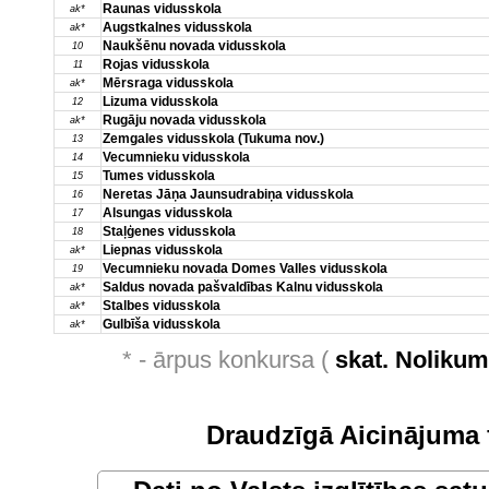
Raunas vidusskola
ak*
Augstkalnes vidusskola
ak*
Naukšēnu novada vidusskola
10
Rojas vidusskola
11
Mērsraga vidusskola
ak*
Lizuma vidusskola
12
Rugāju novada vidusskola
ak*
Zemgales vidusskola (Tukuma nov.)
13
Vecumnieku vidusskola
14
Tumes vidusskola
15
Neretas Jāņa Jaunsudrabiņa vidusskola
16
Alsungas vidusskola
17
Staļģenes vidusskola
18
Liepnas vidusskola
ak*
Vecumnieku novada Domes Valles vidusskola
19
Saldus novada pašvaldības Kalnu vidusskola
ak*
Stalbes vidusskola
ak*
Gulbīša vidusskola
ak*
* - ārpus konkursa (
skat. Noliku
Draudzīgā Aicinājuma 