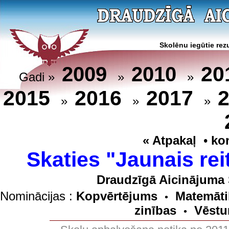
Skolēnu iegūtie rezu
20
2009
2010
Gadi »
»
»
2015
2016
2017
»
»
»
« Atpakaļ
•
ko
Skaties "Jaunais rei
Draudzīgā Aicinājuma 
Nominācijas :
Kopvērtējums
Matemāti
•
zinības
Vēstu
•