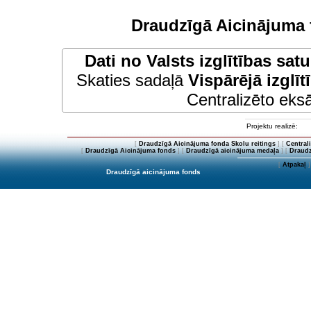
Draudzīgā Aicinājuma 
Dati no
Valsts izglītības sat
Skaties sadaļā
Vispārējā izglīt
Centralizēto eksā
Projektu realizē:
[
Draudzīgā Aicinājuma fonda Skolu reitings
] [
Central
[
Draudzīgā Aicinājuma fonds
] [
Draudzīgā aicinājuma medaļa
] [
Draudz
[
Atpakaļ
]
Draudzīgā aicinājuma fonds