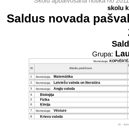
Skolu apbalvošana notika no 201
skolu 
Saldus novada pašval
Sal
Lau
Grupa:
KOPVĒRTĒ
Nominācija:
1
Nr
Mācību priekšmets
Matemātika
1.
Nominācija:
Latviešu valoda un literatūra
2.
Nominācija:
Angļu valoda
3.
Nominācija:
Bioloģija
4.
Fizika
5.
Ķīmija
6.
Vēsture
7.
Nominācija:
Krievu valoda
8.
ak - ārp