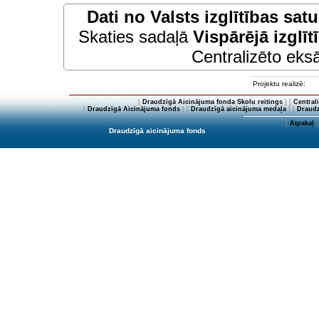
Dati no
Valsts izglītības sat
Skaties sadaļā
Vispārējā izglīt
Centralizēto eksā
Projektu realizē:
[
Draudzīgā Aicinājuma fonda Skolu reitings
] [
Central
[
Draudzīgā Aicinājuma fonds
] [
Draudzīgā aicinājuma medaļa
] [
Draudz
[
Atpakaļ
]
Draudzīgā aicinājuma fonds