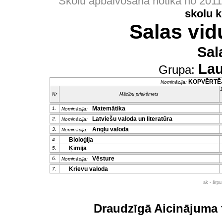
Skolu apbalvošana notika no 201
skolu 
Salas vid
Sal
Lau
Grupa:
KOPVĒRTĒ
Nominācija:
1
Nr
Mācību priekšmets
Matemātika
1.
Nominācija:
Latviešu valoda un literatūra
2.
Nominācija:
Angļu valoda
3.
Nominācija:
Bioloģija
4.
Ķīmija
5.
Vēsture
6.
Nominācija:
Krievu valoda
7.
ak - ārp
Draudzīgā Aicinājuma 