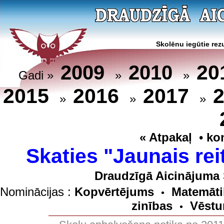
Skolēnu iegūtie rezu
20
2009
2010
Gadi »
»
»
2015
2016
2017
»
»
»
« Atpakaļ
•
ko
Skaties "Jaunais rei
Draudzīgā Aicinājuma 
Nominācijas :
Kopvērtējums
Matemāti
•
zinības
Vēstu
•