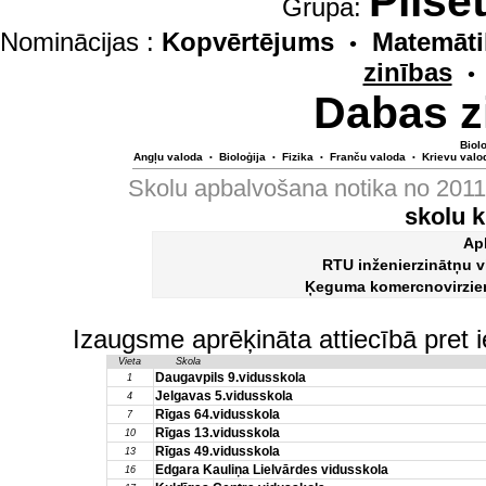
Pilsē
Grupa:
Nominācijas :
Kopvērtējums
Matemāti
•
zinības
•
Dabas z
Biolo
Angļu valoda
Bioloģija
Fizika
Franču valoda
Krievu valo
•
•
•
•
Skolu apbalvošana notika no 201
skolu 
Ap
RTU inženierzinātņu 
Ķeguma komercnovirzie
Izaugsme aprēķināta attiecībā pret 
Vieta
Skola
Daugavpils 9.vidusskola
1
Jelgavas 5.vidusskola
4
Rīgas 64.vidusskola
7
Rīgas 13.vidusskola
10
Rīgas 49.vidusskola
13
Edgara Kauliņa Lielvārdes vidusskola
16