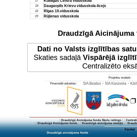
Kuldīgas Centra vidusskola
17
Daugavpils Krievu vidusskola-licejs
19
Rīgas 10.vidusskola
22
Rūjienas vidusskola
25
Draudzīgā Aicinājuma 
Dati no
Valsts izglītības sat
Skaties sadaļā
Vispārējā izglīt
Centralizēto eksā
Projektu realizē:
SIA Beatus
SIA Karavela
Kārl
Finansiāli atbalsta:
•
•
[
Draudzīgā Aicinājuma fonda Skolu reitings
] [
Central
[
Draudzīgā Aicinājuma fonds
] [
Draudzīgā aicinājuma medaļa
] [
Draudz
[
Atpakaļ
]
Draudzīgā aicinājuma fonds