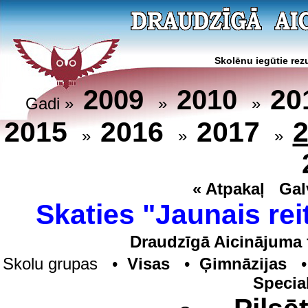
Skolēnu iegūtie rezu
20
2009
2010
Gadi »
»
»
2015
2016
2017
»
»
»
« Atpakaļ
Gal
Skaties "Jaunais rei
Draudzīgā Aicinājuma 
Skolu grupas •
Visas
•
Ģimnāzijas
Specia