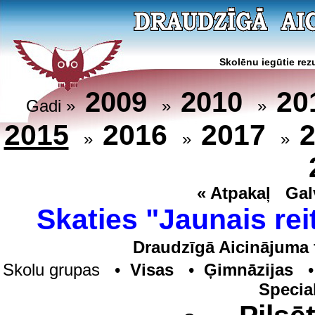
Skolēnu iegūtie rezu
20
2009
2010
Gadi »
»
»
2015
2016
2017
»
»
»
« Atpakaļ
Gal
Skaties "Jaunais rei
Draudzīgā Aicinājuma 
Skolu grupas •
Visas
•
Ģimnāzijas
Specia