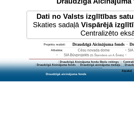
Draudzīgā Aicinājuma 
Dati no
Valsts izglītības sat
Skaties sadaļā
Vispārējā izglīt
Centralizēto eksā
Draudzīgā Aicinājuma fonds
Dr
Projektu realizē:
•
Cēsu novada dome
SIA
Atbalsta:
•
SIA Būvprojekts
•
(G.Šķenders un A.Šmits)
•
[
Draudzīgā Aicinājuma fonda Skolu reitings
] [
Central
[
Draudzīgā Aicinājuma fonds
] [
Draudzīgā aicinājuma medaļa
] [
Draudz
[
Atpakaļ
]
Draudzīgā aicinājuma fonds