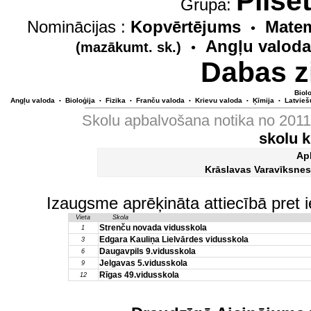
Pilsē
Grupa:
Nominācijas :
Kopvērtējums
Matem
•
Angļu valoda
(mazākumt. sk.)
•
Dabas z
Biolo
Angļu valoda
Bioloģija
Fizika
Franču valoda
Krievu valoda
Ķīmija
Latvieš
•
•
•
•
•
•
Skolu apbalvošana notika no 201
skolu 
Ap
Krāslavas Varavīksnes
Izaugsme aprēķināta attiecībā pret 
Vieta
Skola
Strenču novada vidusskola
1
Edgara Kauliņa Lielvārdes vidusskola
3
Daugavpils 9.vidusskola
6
Jelgavas 5.vidusskola
9
Rīgas 49.vidusskola
12