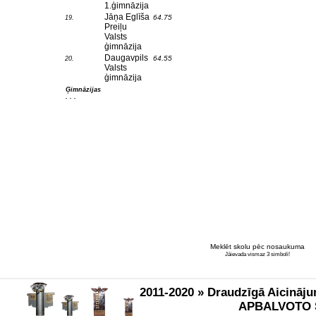
1.ģimnāzija
Jāņa Eglīša
64.75
19.
Preiļu
Valsts
ģimnāzija
Daugavpils
64.55
20.
Valsts
ģimnāzija
Ģimnāzijas
. . .
Meklēt skolu pēc nosaukuma
Jāievada vismaz 3 simboli!
2011-2020 » Draudzīgā Aicināju
APBALVOTO 