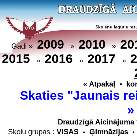
Skolēnu iegūtie rezu
20
2009
2010
Gadi »
»
»
2015
2016
2017
»
»
»
« Atpakaļ
•
ko
Skaties "Jaunais re
Draudzīgā Aicinājuma 
Skolu grupas :
VISAS
Ģimnāzijas
•
•