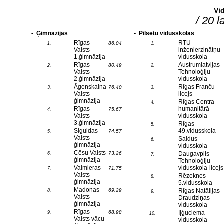
Vi
/ 20 l
•
Ģimnāzijas
•
Pilsētu vidusskolas
Rīgas
RTU
86.04
1.
1.
Valsts
inženierzinātņu
1.ģimnāzija
vidusskola
Rīgas
Austrumlatvijas
80.49
2.
2.
Valsts
Tehnoloģiju
2.ģimnāzija
vidusskola
Āgenskalna
Rīgas Franču
76.40
3.
3.
Valsts
licejs
ģimnāzija
Rīgas Centra
4.
Rīgas
humanitārā
75.67
4.
Valsts
vidusskola
3.ģimnāzija
Rīgas
5.
Siguldas
49.vidusskola
74.57
5.
Valsts
Saldus
6.
ģimnāzija
vidusskola
Cēsu Valsts
73.26
Daugavpils
6.
7.
ģimnāzija
Tehnoloģiju
Valmieras
vidusskola-licejs
71.75
7.
Valsts
Rēzeknes
8.
ģimnāzija
5.vidusskola
Madonas
69.29
Rīgas Natālijas
8.
9.
Valsts
Draudziņas
ģimnāzija
vidusskola
Rīgas
68.98
Iļģuciema
9.
10.
Valsts vācu
vidusskola