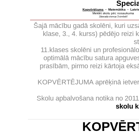
Specia
Kopvērtējums
Matemātika
Latvi
•
•
Meklēt skolu pēc nosaukuma
Jāievada vismaz 3 simboli!
Šajā mācību gadā skolēni, kuri uzs
klase, 3., 4. kurss) pēdējo reizi
s
11.klases skolēni un profesionālo
optimālā mācību satura apguves 
prasībām, pirmo reizi kārtoja eks
KOPVĒRTĒJUMA aprēķinā ietverti
Skolu apbalvošana notika no 201
skolu 
KOPVĒR