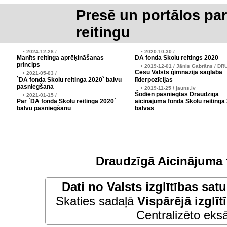
Presē un portālos pa
reitingu
• 2024-12-28 /
• 2020-10-30 /
Manīts reitinga aprēķināšanas
DA fonda Skolu reitings 2020
princips
• 2019-12-01 / Jānis Gabrāns / DR
Cēsu Valsts ģimnāzija saglabā
• 2021-05-03 /
`DA fonda Skolu reitinga 2020` balvu
līderpozīcijas
pasniegšana
• 2019-11-25 / jauns.lv
Šodien pasniegtas Draudzīgā
• 2021-01-15 /
Par `DA fonda Skolu reitinga 2020`
aicinājuma fonda Skolu reitinga
balvu pasniegšanu
balvas
Draudzīgā Aicinājuma 
Dati no
Valsts izglītības sat
Skaties sadaļā
Vispārējā izglīt
Centralizēto eksā