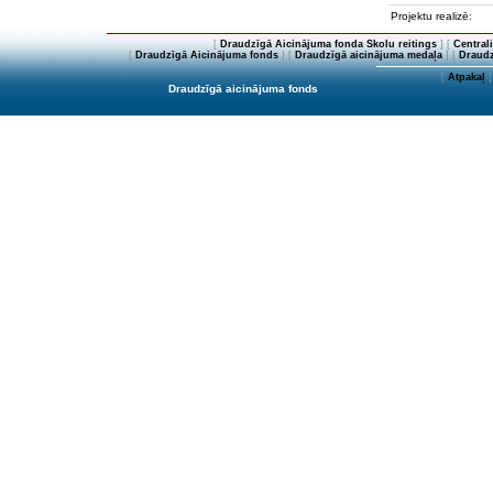
Projektu realizē:
[
Draudzīgā Aicinājuma fonda Skolu reitings
] [
Central
[
Draudzīgā Aicinājuma fonds
] [
Draudzīgā aicinājuma medaļa
] [
Draudz
[
Atpakaļ
]
Draudzīgā aicinājuma fonds