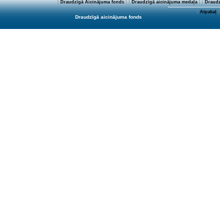
[
Draudzīgā Aicinājuma fonds
] [
Draudzīgā aicinājuma medaļa
] [
Draudz
[
Atpakaļ
]
Draudzīgā aicinājuma fonds