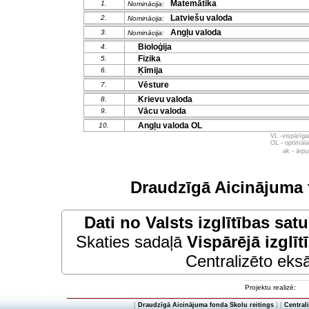
Matemātika
1.
Nominācija:
Latviešu valoda
2.
Nominācija:
Angļu valoda
3.
Nominācija:
Bioloģija
4.
Fizika
5.
Ķīmija
6.
Vēsture
7.
Krievu valoda
8.
Vācu valoda
9.
Angļu valoda OL
10.
VL -vispārīg
OL - optimāl
ak - ārp
Draudzīgā Aicinājuma 
Dati no
Valsts izglītības sat
Skaties sadaļā
Vispārējā izglīt
Centralizēto eksā
Projektu realizē:
[
Draudzīgā Aicinājuma fonda Skolu reitings
] [
Central