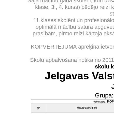
Šajā mācību gadā skolēni, kuri uzs
klase, 3., 4. kurss) pēdējo reizi
s
11.klases skolēni un profesionālo
optimālā mācību satura apguves 
prasībām, pirmo reizi kārtoja eks
KOPVĒRTĒJUMA aprēķinā ietverti
Skolu apbalvošana notika no 201
skolu 
Jelgavas Vals
Grupa
KOP
Nominācija:
Nr
Mācību priekšmets