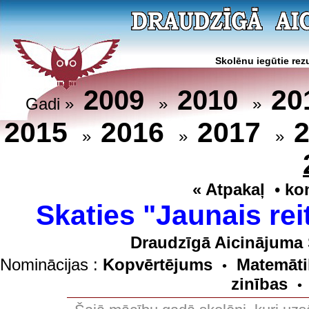
Skolēnu iegūtie rezu
20
2009
2010
Gadi »
»
»
2015
2016
2017
»
»
»
« Atpakaļ
•
ko
Skaties "Jaunais rei
Draudzīgā Aicinājuma 
Nominācijas :
Kopvērtējums
Matemāti
•
zinības
•