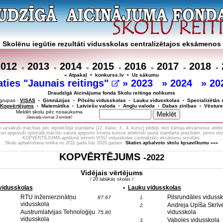
Skolēnu iegūtie rezultāti vidusskolas centralizētajos eksāmenos
2012
2013
2014
2015
2016
2017
2018
»
»
»
»
»
»
»
« Atpakaļ
•
konkurss.lv
•
Uz sākumu
aties "Jaunais reitings"
»
2023
»
2024
»
20
Draudzīgā Aicinājuma fonda Skolu reitinga nolikums
grupas :
VISAS
Ģimnāzijas
Pilsētu vidusskolas
Lauku vidusskolas
Specializētās 
•
•
•
•
Kopvērtējums
Matemātika
Latviešu valoda
Angļu valoda
Dabas zinības
Vēsture
•
•
•
•
•
Meklēt skolu pēc nosaukuma
Jāievada vismaz 3 simboli!
 uzsākuši mācības pēc iepriekšējā standarta (12. klase, 3., 4. kurss) pēdējo reizi kārtoja eksāmenus atbils
 kuri apguvuši optimālā mācību satura apguves līmeņa kursus atbilstoši jaunā standarta prasībām, pirmo reiz
KOPVĒRTĒJUMA aprēķinā ietverti VISU vidusskolas centralizēto eksāmenu rezultāti.
Skolu apbalvošana notika no 2011.gada līdz 2020.gadam.
Skaties apbalvoto skolu kpsavilkumu »»»
KOPVĒRTĒJUMS
-2022
Vidējais vērtējums
/ 20 labākās skolas /
 vidusskolas
•
Lauku vidusskolas
RTU inženierzinātņu
Pilsrundāles vidussk
87.67
1.
vidusskola
Andreja Upīša Skrīv
2.
Austrumlatvijas Tehnoloģiju
vidusskola
75.80
vidusskola
Vaboles vidusskola
3.