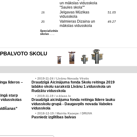
un mākslas vidusskola
"Saules skola""
Jelgavas Mūzikas
51.05
19.
vidusskola
Valmieras Dizaina un
49.27
20.
mākslas vidusskola
Specializētās
skolas . . .
es APBALVOTO SKOLU
• 2019-11-24 / Līvānu Novada Vēstis
inga līderos –
Draudzīgā Aicinājuma fonda Skolu reitinga 2019
labāko skolu sarakstā Līvānu 1.vidusskola un
Rudzātu vidusskola
ingā starp
• 2019-11-19 / e-klase.lv
 vidusskolas
Draudzīgā aicinājuma fonda reitinga līdere lauku
vidusskolu grupā - Daugavpils novada Vaboles
vidusskola
aldīšanas”
• 2018-12-19 / Mairita Kaņepe / DRUVA
Pasniedz izglītības balvas