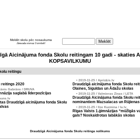
Meklēt skolu pēc nosaukuma
Jāievada vismaz 3 simboli!
zīgā Aicinājuma fonda Skolu reitingam 10 gadi - skati
KOPSAVILKUMU
olu reitingu
• 2019-11-25 / Apriņķis.lv
 reitings 2020
Draudzīgā aicinājuma fonda Skolu reit
Olaines, Siguldas un Ādažu skolas
Jānis Gabrāns / DRUVA
nāzija saglabā līderpozīcijas
• 2019-11-25 / Valmieras Ziņas / LETA
Draudzīgā Aicinājuma fonda Skolu reit
auns.lv
nominantiem Mazsalacas un Rūjienas
tas Draudzīgā aicinājuma fonda Skolu
alvas
• 2019-11-25 / Ilze Kuzmina / la.lv
Rīgas Valsts 1.ģimnāzijas “mūžīgās v
gals? Noskaidrotas labākās skolas
Draudzīgā Aicinājuma fonda Skolu reitinga nolikums