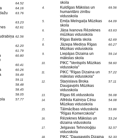
skola
64.52
Kuldīgas Mākslas un
a
69.56
4.
64.16
humanitāro zinību
Ādažu
63.76
vidusskola
Emiļa Melngaiļa Mūzikas
64.09
5.
63.23
skola
enes
62.61
Jāņa Ivanova Rēzeknes
63.63
6.
mūzikas vidusskola
udrabiņa
62.56
Rīgas Baleta skola
62.69
7.
Jāzepa Mediņa Rīgas
60.27
8.
62.20
Mūzikas vidusskola
61.79
Liepājas Dizaina un
59.14
9.
a
60.80
mākslas skola
)
PIKC "Ventspils Mūzikas
58.60
10.
60.41
vidusskola"
a
60.26
PIKC "Rīgas Dizaina un
57.22
11.
a
59.49
mākslas vidusskola"
59.11
Staņislava Broka
57.11
12.
58.48
Daugavpils Mūzikas
58.45
vidusskola
58.05
Rīgas 66.vidusskola
56.08
13.
ola
57.77
Alfrēda Kalniņa Cēsu
54.08
14.
Mūzikas vidusskola
Tālmācības vidusskola
53.86
15.
"Rīgas Komercskola"
Rēzeknes Mākslas un
53.24
16.
dizaina vidusskola
Jelgavas Tehnoloģiju
52.57
17.
vidusskola
PIKC "Daugavpils Dizaina
52.33
18.