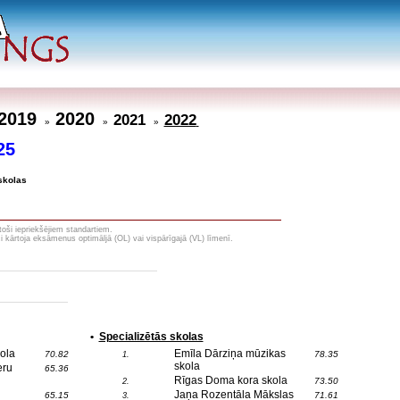
2019
2020
2021
2022
»
»
»
25
skolas
toši iepriekšējiem standartiem.
i kārtoja eksāmenus optimāljā (OL) vai vispārīgajā (VL) līmenī.
•
Specializētās skolas
ola
Emīla Dārziņa mūzikas
70.82
78.35
1.
skola
eru
65.36
Rīgas Doma kora skola
73.50
2.
Jaņa Rozentāla Mākslas
65.15
71.61
3.