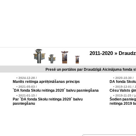
2011-2020 » Draud
Presē un portālos par Draudzīgā Aicinājuma fonda sk
• 2024-12-28 /
• 2020-10-30 /
Manīts reitinga aprēķināšanas princips
DA fonda Skolu
• 2021-05-03 /
• 2019-12-01 / 
`DA fonda Skolu reitinga 2020` balvu pasniegšana
Cēsu Valsts ģim
• 2021-01-15 /
• 2019-11-25 / j
Par `DA fonda Skolu reitinga 2020` balvu
Šodien pasnieg
pasniegšanu
reitinga 2019 b