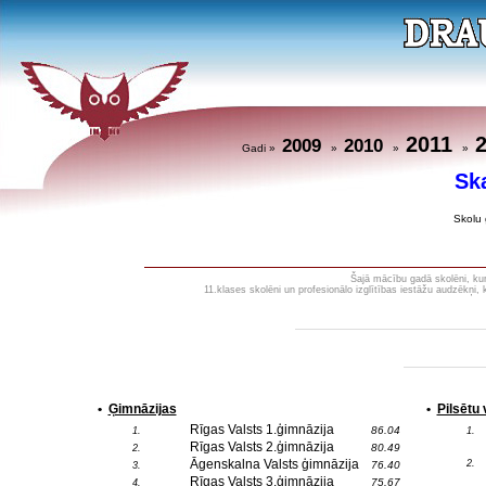
2011
2009
2010
Gadi »
»
»
»
Sk
Skolu 
Šajā mācību gadā skolēni, kuri
11.klases skolēni un profesionālo izglītības iestāžu audzēkņi,
•
Ģimnāzijas
•
Pilsētu
Rīgas Valsts 1.ģimnāzija
86.04
1.
1.
Rīgas Valsts 2.ģimnāzija
80.49
2.
Āgenskalna Valsts ģimnāzija
2.
76.40
3.
Rīgas Valsts 3.ģimnāzija
75.67
4.