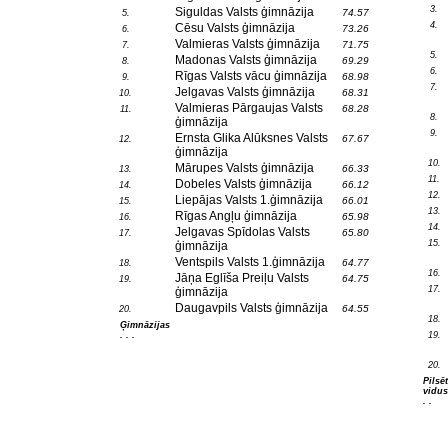
3.
Siguldas Valsts ģimnāzija
74.57
5.
4.
Cēsu Valsts ģimnāzija
73.26
6.
Valmieras Valsts ģimnāzija
71.75
7.
5.
Madonas Valsts ģimnāzija
69.29
8.
6.
Rīgas Valsts vācu ģimnāzija
68.98
9.
7.
Jelgavas Valsts ģimnāzija
68.31
10.
Valmieras Pārgaujas Valsts
68.28
11.
8.
ģimnāzija
9.
Ernsta Glika Alūksnes Valsts
67.67
12.
ģimnāzija
10.
Mārupes Valsts ģimnāzija
66.33
13.
11.
Dobeles Valsts ģimnāzija
66.12
14.
12.
Liepājas Valsts 1.ģimnāzija
66.01
15.
13.
Rīgas Angļu ģimnāzija
65.98
16.
14.
Jelgavas Spīdolas Valsts
65.80
17.
15.
ģimnāzija
Ventspils Valsts 1.ģimnāzija
64.77
18.
16.
Jāņa Eglīša Preiļu Valsts
64.75
19.
17.
ģimnāzija
Daugavpils Valsts ģimnāzija
64.55
20.
18.
Ģimnāzijas
. . .
19.
20.
Pilsē
vidus
. .