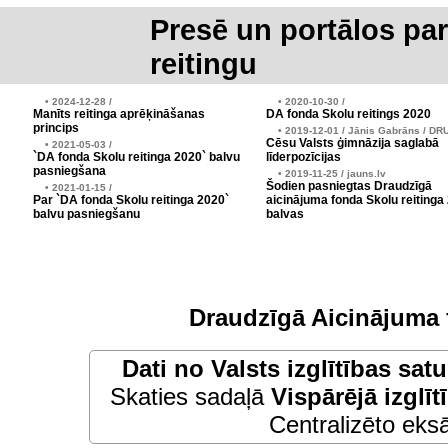
Presē un portālos pa
reitingu
• 2024-12-28 /
• 2020-10-30 /
Manīts reitinga aprēķināšanas
DA fonda Skolu reitings 2020
princips
• 2019-12-01 / Jānis Gabrāns / DR
Cēsu Valsts ģimnāzija saglabā
• 2021-05-03 /
`DA fonda Skolu reitinga 2020` balvu
līderpozīcijas
pasniegšana
• 2019-11-25 / jauns.lv
Šodien pasniegtas Draudzīgā
• 2021-01-15 /
Par `DA fonda Skolu reitinga 2020`
aicinājuma fonda Skolu reitinga
balvu pasniegšanu
balvas
Draudzīgā Aicinājuma 
Dati no
Valsts izglītības sat
Skaties sadaļā
Vispārējā izglīt
Centralizēto eksā