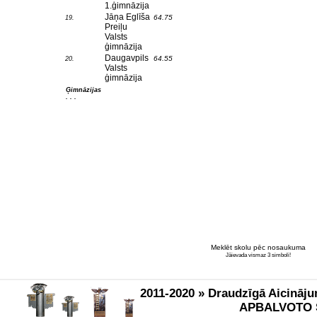
1.ģimnāzija
Jāņa Eglīša
64.75
19.
Preiļu
Valsts
ģimnāzija
Daugavpils
64.55
20.
Valsts
ģimnāzija
Ģimnāzijas
. . .
Meklēt skolu pēc nosaukuma
Jāievada vismaz 3 simboli!
2011-2020 » Draudzīgā Aicināju
APBALVOTO 