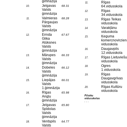
ģimnāzija
Rīgas
11.
Jelgavas
68.31
64.vidusskola
10.
Valsts
Rīgas
12.
ģimnāzija
34.vidusskola
Valmieras
68.28
11.
Rīgas Teikas
13.
Pārgaujas
vidusskola
Valsts
Varakļānu
14.
ģimnāzija
vidusskola
Ernsta
67.67
12.
Ķeguma
15.
Glika
komercnovirzien
Alūksnes
vidusskola
Valsts
Daugavpils
16.
ģimnāzija
12.vidusskola
Mārupes
66.33
13.
Rīgas Lietuviešu
17.
Valsts
vidusskola
ģimnāzija
Ogres
18.
Dobeles
66.12
14.
1.vidusskola
Valsts
Rīgas
19.
ģimnāzija
Daugavgrīvas
Liepājas
66.01
15.
vidusskola
Valsts
Rīgas Kultūru
20.
1.ģimnāzija
vidusskola
Rīgas
65.98
16.
Pilsētu
Angļu
vidusskolas
ģimnāzija
. . .
Jelgavas
65.80
17.
Spīdolas
Valsts
ģimnāzija
Ventspils
64.77
18.
Valsts