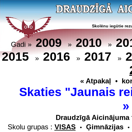
Skolēnu iegūtie rezu
20
2009
2010
Gadi »
»
»
2015
2016
2017
»
»
»
« Atpakaļ
•
ko
Skaties "Jaunais re
Draudzīgā Aicinājuma 
Skolu grupas :
VISAS
Ģimnāzijas
•
•