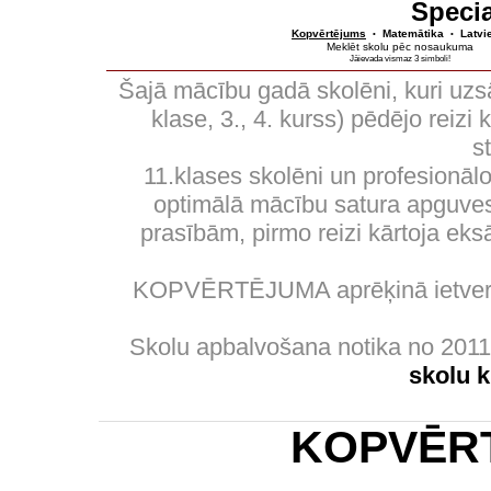
Specia
Kopvērtējums
Matemātika
Latvi
•
•
Meklēt skolu pēc nosaukuma
Jāievada vismaz 3 simboli!
Šajā mācību gadā skolēni, kuri uzs
klase, 3., 4. kurss) pēdējo reizi
s
11.klases skolēni un profesionālo
optimālā mācību satura apguves 
prasībām, pirmo reizi kārtoja eks
KOPVĒRTĒJUMA aprēķinā ietverti
Skolu apbalvošana notika no 201
skolu 
KOPVĒR