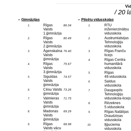
Vi
/ 20 l
•
Ģimnāzijas
•
Pilsētu vidusskolas
Rīgas
RTU
86.04
1.
1.
Valsts
inženierzinātņu
1.ģimnāzija
vidusskola
Rīgas
Austrumlatvijas
80.49
2.
2.
Valsts
Tehnoloģiju
2.ģimnāzija
vidusskola
Āgenskalna
Rīgas Franču
76.40
3.
3.
Valsts
licejs
ģimnāzija
Rīgas Centra
4.
Rīgas
humanitārā
75.67
4.
Valsts
vidusskola
3.ģimnāzija
Rīgas
5.
Siguldas
49.vidusskola
74.57
5.
Valsts
Saldus
6.
ģimnāzija
vidusskola
Cēsu Valsts
73.26
Daugavpils
6.
7.
ģimnāzija
Tehnoloģiju
Valmieras
vidusskola-licejs
71.75
7.
Valsts
Rēzeknes
8.
ģimnāzija
5.vidusskola
Madonas
69.29
Rīgas Natālijas
8.
9.
Valsts
Draudziņas
ģimnāzija
vidusskola
Rīgas
68.98
Iļģuciema
9.
10.
Valsts vācu
vidusskola