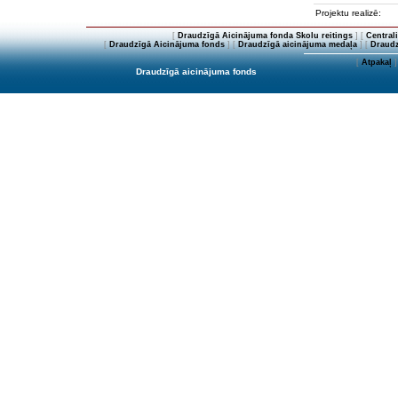
Projektu realizē:
[
Draudzīgā Aicinājuma fonda Skolu reitings
] [
Central
[
Draudzīgā Aicinājuma fonds
] [
Draudzīgā aicinājuma medaļa
] [
Draudz
[
Atpakaļ
]
Draudzīgā aicinājuma fonds