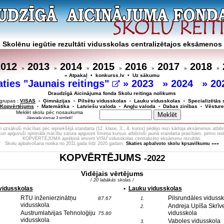
Skolēnu iegūtie rezultāti vidusskolas centralizētajos eksāmenos
2012
2013
2014
2015
2016
2017
2018
»
»
»
»
»
»
»
« Atpakaļ
•
konkurss.lv
•
Uz sākumu
aties "Jaunais reitings"
»
2023
»
2024
»
20
Draudzīgā Aicinājuma fonda Skolu reitinga nolikums
grupas :
VISAS
Ģimnāzijas
Pilsētu vidusskolas
Lauku vidusskolas
Specializētās 
•
•
•
•
Kopvērtējums
Matemātika
Latviešu valoda
Angļu valoda
Dabas zinības
Vēsture
•
•
•
•
•
Meklēt skolu pēc nosaukuma
Jāievada vismaz 3 simboli!
 uzsākuši mācības pēc iepriekšējā standarta (12. klase, 3., 4. kurss) pēdējo reizi kārtoja eksāmenus atbils
 kuri apguvuši optimālā mācību satura apguves līmeņa kursus atbilstoši jaunā standarta prasībām, pirmo reiz
KOPVĒRTĒJUMA aprēķinā ietverti VISU vidusskolas centralizēto eksāmenu rezultāti.
Skolu apbalvošana notika no 2011.gada līdz 2020.gadam.
Skaties apbalvoto skolu kpsavilkumu »»»
KOPVĒRTĒJUMS
-2022
Vidējais vērtējums
/ 20 labākās skolas /
 vidusskolas
•
Lauku vidusskolas
RTU inženierzinātņu
Pilsrundāles vidussk
87.67
1.
vidusskola
Andreja Upīša Skrīv
2.
Austrumlatvijas Tehnoloģiju
vidusskola
75.80
vidusskola
Vaboles vidusskola
3.