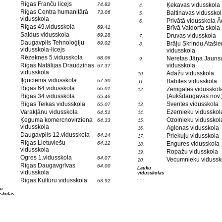
Rīgas Franču licejs
74.82
Ķekavas vidusskola
4.
Rīgas Centra humanitārā
73.06
Baltinavas vidusskol
5.
vidusskola
Privātā vidusskola 
6.
Rīgas 49.vidusskola
69.41
Brīvā Valdorfa skola
Saldus vidusskola
69.28
Druvas vidusskola
7.
Daugavpils Tehnoloģiju
69.02
Brāļu Skrindu Ataši
8.
vidusskola-licejs
vidusskola
Rēzeknes 5.vidusskola
68.06
Neretas Jāņa Jauns
9.
Rīgas Natālijas Draudziņas
vidusskola
67.37
vidusskola
Ādažu vidusskola
10.
Iļģuciema vidusskola
67.30
Babītes vidusskola
11.
Rīgas 64.vidusskola
66.01
Zemgales vidusskol
12.
Rīgas 34.vidusskola
(Aukšdaugavas nov.
65.46
Rīgas Teikas vidusskola
Sventes vidusskola
65.07
13.
Varakļānu vidusskola
Ezernieku vidusskol
64.51
14.
Ķeguma komercnovirziena
Ozolnieku vidusskol
64.33
15.
vidusskola
Aglonas vidusskola
16.
Daugavpils 12.vidusskola
64.14
Priekuļu vidusskola
17.
Rīgas Lietuviešu
64.12
Engures vidusskola
18.
vidusskola
Ropažu vidusskola
19.
Ogres 1.vidusskola
64.07
Vecumnieku vidussk
20.
Rīgas Daugavgrīvas
64.00
Lauku
vidusskola
vidusskolas
. . .
Rīgas Kultūru vidusskola
63.92
tu
skolas .