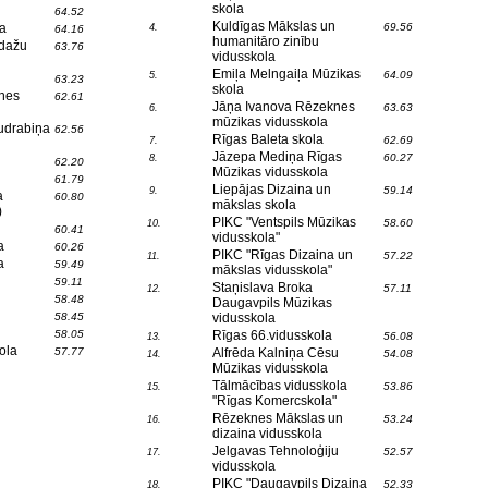
skola
64.52
Kuldīgas Mākslas un
a
69.56
4.
64.16
humanitāro zinību
Ādažu
63.76
vidusskola
Emiļa Melngaiļa Mūzikas
64.09
5.
63.23
skola
enes
62.61
Jāņa Ivanova Rēzeknes
63.63
6.
mūzikas vidusskola
udrabiņa
62.56
Rīgas Baleta skola
62.69
7.
Jāzepa Mediņa Rīgas
60.27
8.
62.20
Mūzikas vidusskola
61.79
Liepājas Dizaina un
59.14
9.
a
60.80
mākslas skola
)
PIKC "Ventspils Mūzikas
58.60
10.
60.41
vidusskola"
a
60.26
PIKC "Rīgas Dizaina un
57.22
11.
a
59.49
mākslas vidusskola"
59.11
Staņislava Broka
57.11
12.
58.48
Daugavpils Mūzikas
58.45
vidusskola
58.05
Rīgas 66.vidusskola
56.08
13.
ola
57.77
Alfrēda Kalniņa Cēsu
54.08
14.
Mūzikas vidusskola
Tālmācības vidusskola
53.86
15.
"Rīgas Komercskola"
Rēzeknes Mākslas un
53.24
16.
dizaina vidusskola
Jelgavas Tehnoloģiju
52.57
17.
vidusskola
PIKC "Daugavpils Dizaina
52.33
18.