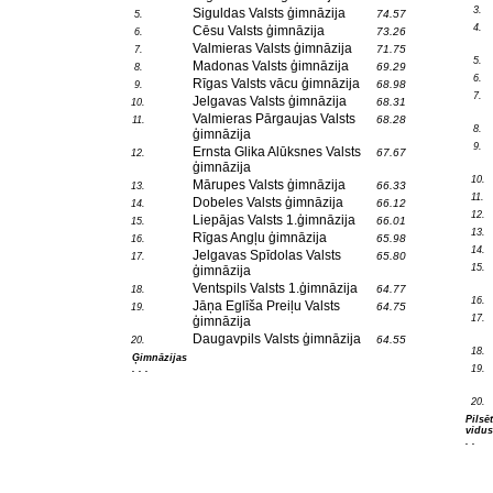
3.
Siguldas Valsts ģimnāzija
74.57
5.
4.
Cēsu Valsts ģimnāzija
73.26
6.
Valmieras Valsts ģimnāzija
71.75
7.
5.
Madonas Valsts ģimnāzija
69.29
8.
6.
Rīgas Valsts vācu ģimnāzija
68.98
9.
7.
Jelgavas Valsts ģimnāzija
68.31
10.
Valmieras Pārgaujas Valsts
68.28
11.
8.
ģimnāzija
9.
Ernsta Glika Alūksnes Valsts
67.67
12.
ģimnāzija
10.
Mārupes Valsts ģimnāzija
66.33
13.
11.
Dobeles Valsts ģimnāzija
66.12
14.
12.
Liepājas Valsts 1.ģimnāzija
66.01
15.
13.
Rīgas Angļu ģimnāzija
65.98
16.
14.
Jelgavas Spīdolas Valsts
65.80
17.
15.
ģimnāzija
Ventspils Valsts 1.ģimnāzija
64.77
18.
16.
Jāņa Eglīša Preiļu Valsts
64.75
19.
17.
ģimnāzija
Daugavpils Valsts ģimnāzija
64.55
20.
18.
Ģimnāzijas
. . .
19.
20.
Pilsē
vidus
. .