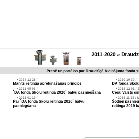
2011-2020 » Draud
Presē un portālos par Draudzīgā Aicinājuma fonda sk
• 2024-12-28 /
• 2020-10-30 /
Manīts reitinga aprēķināšanas princips
DA fonda Skolu
• 2021-05-03 /
• 2019-12-01 / 
`DA fonda Skolu reitinga 2020` balvu pasniegšana
Cēsu Valsts ģim
• 2021-01-15 /
• 2019-11-25 / j
Par `DA fonda Skolu reitinga 2020` balvu
Šodien pasnieg
pasniegšanu
reitinga 2019 b