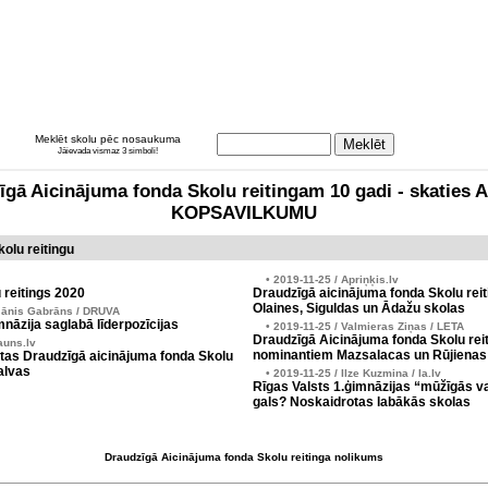
Meklēt skolu pēc nosaukuma
Jāievada vismaz 3 simboli!
zīgā Aicinājuma fonda Skolu reitingam 10 gadi - skati
KOPSAVILKUMU
olu reitingu
• 2019-11-25 / Apriņķis.lv
 reitings 2020
Draudzīgā aicinājuma fonda Skolu reit
Olaines, Siguldas un Ādažu skolas
Jānis Gabrāns / DRUVA
nāzija saglabā līderpozīcijas
• 2019-11-25 / Valmieras Ziņas / LETA
Draudzīgā Aicinājuma fonda Skolu reit
auns.lv
nominantiem Mazsalacas un Rūjienas
tas Draudzīgā aicinājuma fonda Skolu
alvas
• 2019-11-25 / Ilze Kuzmina / la.lv
Rīgas Valsts 1.ģimnāzijas “mūžīgās v
gals? Noskaidrotas labākās skolas
Draudzīgā Aicinājuma fonda Skolu reitinga nolikums