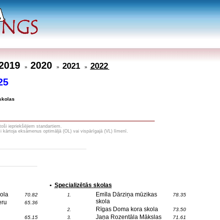
2019
2020
2021
2022
»
»
»
25
skolas
toši iepriekšējiem standartiem.
i kārtoja eksāmenus optimāljā (OL) vai vispārīgajā (VL) līmenī.
•
Specializētās skolas
ola
Emīla Dārziņa mūzikas
70.82
78.35
1.
skola
eru
65.36
Rīgas Doma kora skola
73.50
2.
Jaņa Rozentāla Mākslas
65.15
71.61
3.