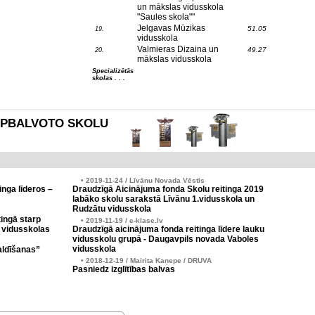
un mākslas vidusskola
"Saules skola""
Jelgavas Mūzikas
51.05
19.
vidusskola
Valmieras Dizaina un
49.27
20.
mākslas vidusskola
Specializētās
skolas . . .
es APBALVOTO SKOLU
• 2019-11-24 / Līvānu Novada Vēstis
inga līderos –
Draudzīgā Aicinājuma fonda Skolu reitinga 2019
labāko skolu sarakstā Līvānu 1.vidusskola un
Rudzātu vidusskola
ingā starp
• 2019-11-19 / e-klase.lv
 vidusskolas
Draudzīgā aicinājuma fonda reitinga līdere lauku
vidusskolu grupā - Daugavpils novada Vaboles
vidusskola
aldīšanas”
• 2018-12-19 / Mairita Kaņepe / DRUVA
Pasniedz izglītības balvas