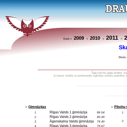
2011
2009
2010
Gadi »
»
»
»
Sk
Skolu 
Šajā mācību gadā skolēni, kuri
11.klases skolēni un profesionālo izglītības iestāžu audzēkņi,
•
Ģimnāzijas
•
Pilsētu
Rīgas Valsts 1.ģimnāzija
86.04
1.
1.
Rīgas Valsts 2.ģimnāzija
80.49
2.
Āgenskalna Valsts ģimnāzija
2.
76.40
3.
Rīgas Valsts 3.ģimnāzija
75.67
4.