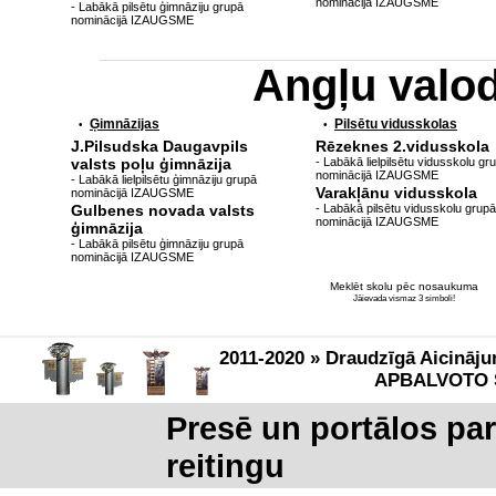
nominācijā IZAUGSME
- Labākā pilsētu ģimnāziju grupā
nominācijā IZAUGSME
Angļu valo
Ģimnāzijas
Pilsētu vidusskolas
•
•
J.Pilsudska Daugavpils
Rēzeknes 2.vidusskola
valsts poļu ģimnāzija
- Labākā lielpilsētu vidusskolu gr
nominācijā IZAUGSME
- Labākā lielpilsētu ģimnāziju grupā
Varakļānu vidusskola
nominācijā IZAUGSME
Gulbenes novada valsts
- Labākā pilsētu vidusskolu grupā
nominācijā IZAUGSME
ģimnāzija
- Labākā pilsētu ģimnāziju grupā
nominācijā IZAUGSME
Meklēt skolu pēc nosaukuma
Jāievada vismaz 3 simboli!
2011-2020 » Draudzīgā Aicināju
APBALVOTO 
Presē un portālos pa
reitingu