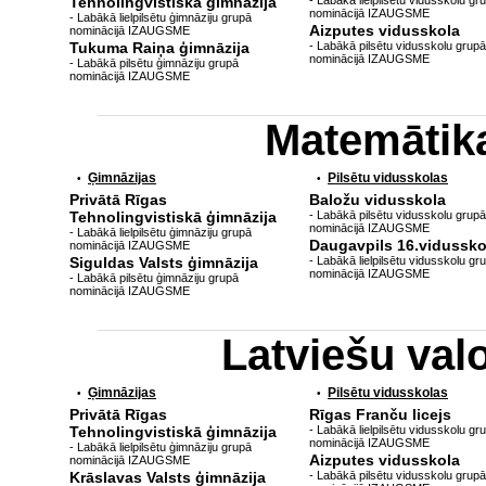
Tehnolingvistiskā ģimnāzija
- Labākā lielpilsētu vidusskolu gr
nominācijā IZAUGSME
- Labākā lielpilsētu ģimnāziju grupā
Aizputes vidusskola
nominācijā IZAUGSME
Tukuma Raiņa ģimnāzija
- Labākā pilsētu vidusskolu grupā
nominācijā IZAUGSME
- Labākā pilsētu ģimnāziju grupā
nominācijā IZAUGSME
Matemātik
Ģimnāzijas
Pilsētu vidusskolas
•
•
Privātā Rīgas
Baložu vidusskola
Tehnolingvistiskā ģimnāzija
- Labākā pilsētu vidusskolu grupā
nominācijā IZAUGSME
- Labākā lielpilsētu ģimnāziju grupā
Daugavpils 16.vidussko
nominācijā IZAUGSME
Siguldas Valsts ģimnāzija
- Labākā lielpilsētu vidusskolu gr
nominācijā IZAUGSME
- Labākā pilsētu ģimnāziju grupā
nominācijā IZAUGSME
Latviešu va
Ģimnāzijas
Pilsētu vidusskolas
•
•
Privātā Rīgas
Rīgas Franču licejs
Tehnolingvistiskā ģimnāzija
- Labākā lielpilsētu vidusskolu gr
nominācijā IZAUGSME
- Labākā lielpilsētu ģimnāziju grupā
Aizputes vidusskola
nominācijā IZAUGSME
Krāslavas Valsts ģimnāzija
- Labākā pilsētu vidusskolu grupā