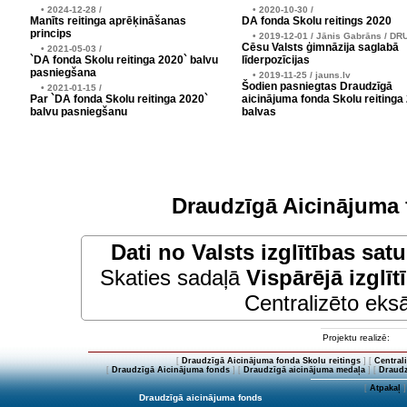
• 2024-12-28 /
• 2020-10-30 /
Manīts reitinga aprēķināšanas
DA fonda Skolu reitings 2020
princips
• 2019-12-01 / Jānis Gabrāns / DR
Cēsu Valsts ģimnāzija saglabā
• 2021-05-03 /
`DA fonda Skolu reitinga 2020` balvu
līderpozīcijas
pasniegšana
• 2019-11-25 / jauns.lv
Šodien pasniegtas Draudzīgā
• 2021-01-15 /
Par `DA fonda Skolu reitinga 2020`
aicinājuma fonda Skolu reitinga
balvu pasniegšanu
balvas
Draudzīgā Aicinājuma 
Dati no
Valsts izglītības sat
Skaties sadaļā
Vispārējā izglīt
Centralizēto eksā
Projektu realizē:
[
Draudzīgā Aicinājuma fonda Skolu reitings
] [
Central
[
Draudzīgā Aicinājuma fonds
] [
Draudzīgā aicinājuma medaļa
] [
Draudz
[
Atpakaļ
]
Draudzīgā aicinājuma fonds