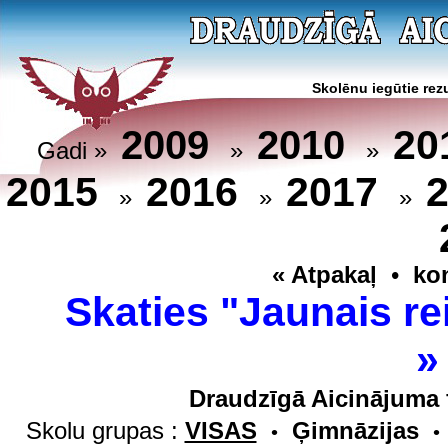
Skolēnu iegūtie rezu
20
2009
2010
Gadi »
»
»
2015
2016
2017
»
»
»
« Atpakaļ
•
ko
Skaties "Jaunais re
Draudzīgā Aicinājuma 
Skolu grupas :
VISAS
Ģimnāzijas
•
•