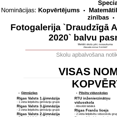
Specia
Nominācijas:
Kopvērtējums
Matemāti
•
zinības
•
Fotogalerija `Draudzīgā 
2020` balvu pas
Meklēt skolu pēc nosaukuma
Jāievada vismaz 3 simboli!
Skolu apbalvošana noti
VISAS NO
KOPVĒR
Ģimnāzijas
Pilsētu vidusskolas
•
•
Rīgas Valsts 1.ģimnāzija
RTU inženierzinātņu
- 1.vieta lielpilsētu ģimnāziju grupā
vidusskola
Rīgas Valsts 3.ģimnāzija
- Absolūti labākā
- 2.vieta lielpilsētu ģimnāziju grupā
Rīgas Franču licejs
Rīgas Valsts 2.ģimnāzija
- 2.vieta lielpilsētu vidusskolu gru