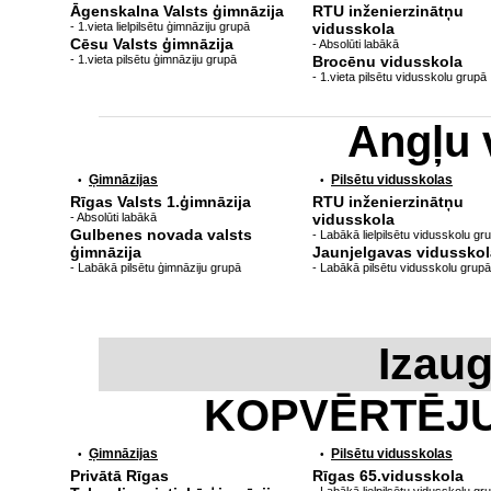
Āgenskalna Valsts ģimnāzija
RTU inženierzinātņu
- 1.vieta lielpilsētu ģimnāziju grupā
vidusskola
Cēsu Valsts ģimnāzija
- Absolūti labākā
- 1.vieta pilsētu ģimnāziju grupā
Brocēnu vidusskola
- 1.vieta pilsētu vidusskolu grupā
Angļu 
Ģimnāzijas
Pilsētu vidusskolas
•
•
Rīgas Valsts 1.ģimnāzija
RTU inženierzinātņu
- Absolūti labākā
vidusskola
Gulbenes novada valsts
- Labākā lielpilsētu vidusskolu gr
ģimnāzija
Jaunjelgavas vidusskol
- Labākā pilsētu ģimnāziju grupā
- Labākā pilsētu vidusskolu grupā
Izau
KOPVĒRTĒJ
Ģimnāzijas
Pilsētu vidusskolas
•
•
Privātā Rīgas
Rīgas 65.vidusskola