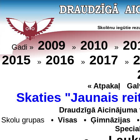
Skolēnu iegūtie rezu
20
2009
2010
Gadi »
»
»
2015
2016
2017
»
»
»
« Atpakaļ
Gal
Skaties "Jaunais rei
Draudzīgā Aicinājuma 
Skolu grupas •
Visas
•
Ģimnāzijas
Specia