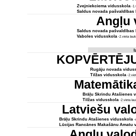
Zvejniekciema vidusskola
-1.
Saldus novada pašvaldības 
Angļu 
Saldus novada pašvaldības 
Vaboles vidusskola
-2.vieta lau
I
KOPVĒRTĒJ
Rugāju novada vidus
Tilžas vidusskola
-2.vie
Matemātik
Brāļu Skrindu Atašienes 
Tilžas vidusskola
-2.vieta l
Latviešu va
Brāļu Skrindu Atašienes vidusskola
-
Lūcijas Rancānes Makašānu Amatu v
Angļu valo