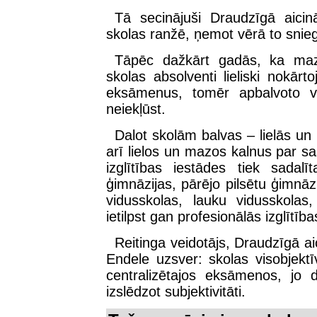
Tā secinājuši Draudzīgā aicin
skolas ranžē, ņemot vērā to sni
Tāpēc dažkārt gadās, ka ma
skolas absolventi lieliski nokārto
eksāmenus, tomēr apbalvoto v
neiekļūst.
Dalot skolām balvas – lielās un
arī lielos un mazos kalnus par 
izglītības iestādes tiek sadal
ģimnāzijas, pārējo pilsētu ģimnāzij
vidusskolas, lauku vidusskolas,
ietilpst gan profesionālās izglīt
Reitinga veidotājs, Draudzīgā a
Endele uzsver: skolas visobjekt
centralizētajos eksāmenos, jo da
izslēdzot subjektivitāti.