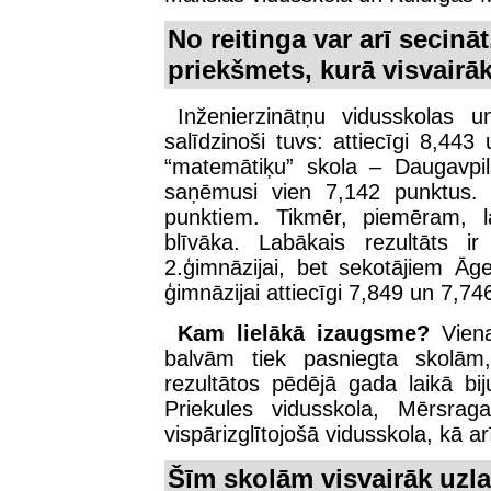
No reitinga var arī secinā
priekšmets, kurā visvairāk
Inženierzinātņu vidusskolas u
salīdzinoši tuvs: attiecīgi 8,4
“matemātiķu” skola – Daugavpils
saņēmusi vien 7,142 punktus. 
punktiem. Tikmēr, piemēram, 
blīvāka. Labākais rezultāts i
2.ģimnāzijai, bet sekotājiem Āg
ģimnāzijai attiecīgi 7,849 un 7,74
Kam lielākā izaugsme?
Viena
balvām tiek pasniegta skolām
rezultātos pēdējā gada laikā bi
Priekules vidusskola, Mērsrag
vispārizglītojošā vidusskola, kā a
Šīm skolām visvairāk uzl