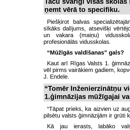
Taču svarīgi visas skolas 
ņemt vērā to specifiku.
Piešķirot balvas specializēta
sīkāks dalījums, atsevišķi vērt
un vakara (maiņu) vidussko
profesionālās vidusskolas.
“Mūžīgās valdīšanas” gals?
Kaut arī Rīgas Valsts 1. ģimnāzij
vēl pirms vairākiem gadiem, kopvēr
J. Endele.
“Tomēr Inženierzinātņu vi
1.ģimnāzijas mūžīgajai val
“Tāpat prieks, ka aizvien uz aug
pilsētu valsts ģimnāzijām ir grūti
Kā jau ierasts, labāko valst