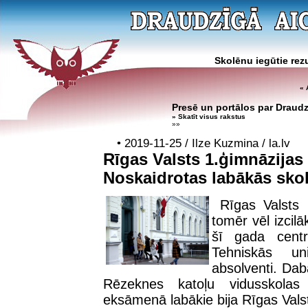
Skolēnu iegūtie rezu
« 
Presē un portālos par Draud
» Skatīt visus rakstus
»»
• 2019-11-25 / Ilze Kuzmina / la.lv
Rīgas Valsts 1.ģimnāzijas
Noskaidrotas labākās sko
Rīgas Valsts 
tomēr vēl izcil
šī gada centr
Tehniskās uni
absolventi. Dab
Rēzeknes katoļu vidusskolas 
eksāmenā labākie bija Rīgas Valst