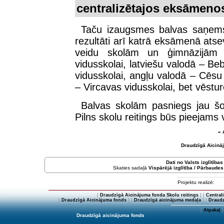
centralizētajos eksāmeno
Taču izaugsmes balvas saņems 
rezultāti arī katrā eksāmenā atsev
veidu skolām un ģimnāzijām v
vidusskolai, latviešu valodā – Beb
vidusskolai, angļu valodā – Cēsu
– Vircavas vidusskolai, bet vēstur
Balvas skolām pasniegs jau šo
Pilns skolu reitings būs pieejams
« 
Draudzīgā Aicinā
Dati no
Valsts izglītība
Skaties sadaļā
Vispārējā izglītība / Pārbaudes
Projektu realizē:
[
Draudzīgā Aicinājuma fonda Skolu reitings
] [
Central
[
Draudzīgā Aicinājuma fonds
] [
Draudzīgā aicinājuma medaļa
] [
Draudz
[
Atpakaļ
]
Draudzīgā aicinājuma fonds