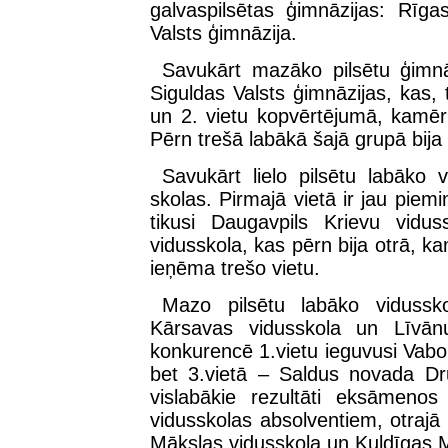
galvaspilsētas ģimnāzijas: Rīga
Valsts ģimnāzija.
Savukārt mazāko pilsētu ģimnā
Siguldas Valsts ģimnāzijas, kas, 
un 2. vietu kopvērtējumā, kamēr
Pērn trešā labākā šajā grupā bija
Savukārt lielo pilsētu labāko 
skolas. Pirmajā vietā ir jau piemi
tikusi Daugavpils Krievu vidus
vidusskola, kas pērn bija otrā, k
ieņēma trešo vietu.
Mazo pilsētu labāko vidussko
Kārsavas vidusskola un Līvānu
konkurencē 1.vietu ieguvusi Vabol
bet 3.vietā – Saldus novada Dru
vislabākie rezultāti eksāmeno
vidusskolas absolventiem, otrajā 
Mākslas vidusskola un Kuldīgas M