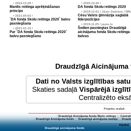
• 2024-12-28 /
• 2020-10-30 /
Manīts reitinga aprēķināšanas
DA fonda Skolu reitings 2020
princips
• 2019-12-01 / Jānis Gabrāns / DR
Cēsu Valsts ģimnāzija saglabā
• 2021-05-03 /
`DA fonda Skolu reitinga 2020` balvu
līderpozīcijas
pasniegšana
• 2019-11-25 / jauns.lv
Šodien pasniegtas Draudzīgā
• 2021-01-15 /
Par `DA fonda Skolu reitinga 2020`
aicinājuma fonda Skolu reitinga
balvu pasniegšanu
balvas
Draudzīgā Aicinājuma 
Dati no
Valsts izglītības sat
Skaties sadaļā
Vispārējā izglīt
Centralizēto eksā
Projektu realizē:
[
Draudzīgā Aicinājuma fonda Skolu reitings
] [
Central
[
Draudzīgā Aicinājuma fonds
] [
Draudzīgā aicinājuma medaļa
] [
Draudz
[
Atpakaļ
]
Draudzīgā aicinājuma fonds