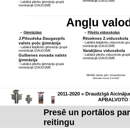
nominācijā IZAUGSME
- Labākā pilsētu ģimnāziju grupā
nominācijā IZAUGSME
Angļu valo
Ģimnāzijas
Pilsētu vidusskolas
•
•
J.Pilsudska Daugavpils
Rēzeknes 2.vidusskola
valsts poļu ģimnāzija
- Labākā lielpilsētu vidusskolu gr
nominācijā IZAUGSME
- Labākā lielpilsētu ģimnāziju grupā
Varakļānu vidusskola
nominācijā IZAUGSME
Gulbenes novada valsts
- Labākā pilsētu vidusskolu grupā
nominācijā IZAUGSME
ģimnāzija
- Labākā pilsētu ģimnāziju grupā
nominācijā IZAUGSME
Meklēt skolu pēc nosaukuma
Jāievada vismaz 3 simboli!
2011-2020 » Draudzīgā Aicināju
APBALVOTO 
Presē un portālos pa
reitingu