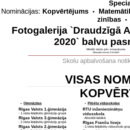
Specia
Nominācijas:
Kopvērtējums
Matemāti
•
zinības
•
Fotogalerija `Draudzīgā 
2020` balvu pas
Meklēt skolu pēc nosaukuma
Jāievada vismaz 3 simboli!
Skolu apbalvošana noti
VISAS NO
KOPVĒR
Ģimnāzijas
Pilsētu vidusskolas
•
•
Rīgas Valsts 1.ģimnāzija
RTU inženierzinātņu
- 1.vieta lielpilsētu ģimnāziju grupā
vidusskola
Rīgas Valsts 3.ģimnāzija
- Absolūti labākā
- 2.vieta lielpilsētu ģimnāziju grupā
Rīgas Franču licejs
Rīgas Valsts 2.ģimnāzija
- 2.vieta lielpilsētu vidusskolu gru