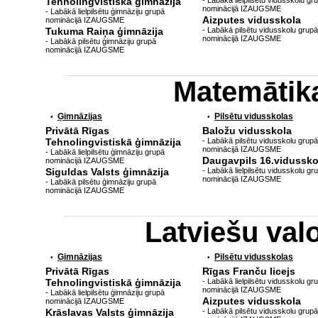
Tehnolingvistiskā ģimnāzija
- Labākā lielpilsētu vidusskolu gr
nominācijā IZAUGSME
- Labākā lielpilsētu ģimnāziju grupā
Aizputes vidusskola
nominācijā IZAUGSME
Tukuma Raiņa ģimnāzija
- Labākā pilsētu vidusskolu grupā
nominācijā IZAUGSME
- Labākā pilsētu ģimnāziju grupā
nominācijā IZAUGSME
Matemātik
Ģimnāzijas
Pilsētu vidusskolas
•
•
Privātā Rīgas
Baložu vidusskola
Tehnolingvistiskā ģimnāzija
- Labākā pilsētu vidusskolu grupā
nominācijā IZAUGSME
- Labākā lielpilsētu ģimnāziju grupā
Daugavpils 16.vidussko
nominācijā IZAUGSME
Siguldas Valsts ģimnāzija
- Labākā lielpilsētu vidusskolu gr
nominācijā IZAUGSME
- Labākā pilsētu ģimnāziju grupā
nominācijā IZAUGSME
Latviešu va
Ģimnāzijas
Pilsētu vidusskolas
•
•
Privātā Rīgas
Rīgas Franču licejs
Tehnolingvistiskā ģimnāzija
- Labākā lielpilsētu vidusskolu gr
nominācijā IZAUGSME
- Labākā lielpilsētu ģimnāziju grupā
Aizputes vidusskola
nominācijā IZAUGSME
Krāslavas Valsts ģimnāzija
- Labākā pilsētu vidusskolu grupā