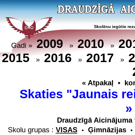
Skolēnu iegūtie rezu
20
2009
2010
Gadi »
»
»
2015
2016
2017
»
»
»
« Atpakaļ
•
ko
Skaties "Jaunais re
Draudzīgā Aicinājuma 
Skolu grupas :
VISAS
Ģimnāzijas
•
•