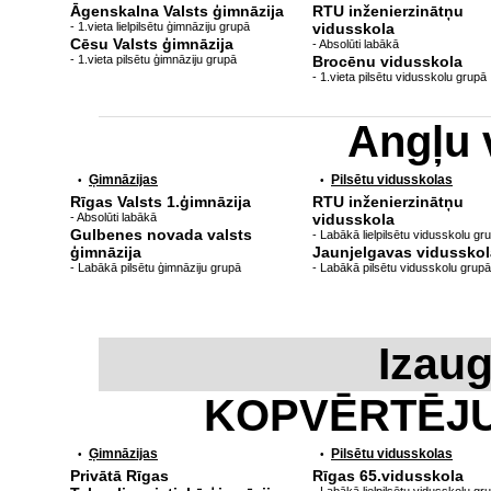
Āgenskalna Valsts ģimnāzija
RTU inženierzinātņu
- 1.vieta lielpilsētu ģimnāziju grupā
vidusskola
Cēsu Valsts ģimnāzija
- Absolūti labākā
- 1.vieta pilsētu ģimnāziju grupā
Brocēnu vidusskola
- 1.vieta pilsētu vidusskolu grupā
Angļu 
Ģimnāzijas
Pilsētu vidusskolas
•
•
Rīgas Valsts 1.ģimnāzija
RTU inženierzinātņu
- Absolūti labākā
vidusskola
Gulbenes novada valsts
- Labākā lielpilsētu vidusskolu gr
ģimnāzija
Jaunjelgavas vidusskol
- Labākā pilsētu ģimnāziju grupā
- Labākā pilsētu vidusskolu grupā
Izau
KOPVĒRTĒJ
Ģimnāzijas
Pilsētu vidusskolas
•
•
Privātā Rīgas
Rīgas 65.vidusskola