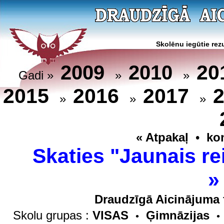
Skolēnu iegūtie rezu
20
2009
2010
Gadi »
»
»
2015
2016
2017
»
»
»
« Atpakaļ
•
ko
Skaties "Jaunais re
Draudzīgā Aicinājuma 
Skolu grupas :
VISAS
Ģimnāzijas
•
•