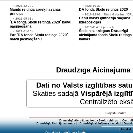
• 2024-12-28 /
• 2020-10-30 /
Manīts reitinga aprēķināšanas
DA fonda Skolu reitings 2020
princips
• 2019-12-01 / Jānis Gabrāns / DR
Cēsu Valsts ģimnāzija saglabā
• 2021-05-03 /
`DA fonda Skolu reitinga 2020` balvu
līderpozīcijas
pasniegšana
• 2019-11-25 / jauns.lv
Šodien pasniegtas Draudzīgā
• 2021-01-15 /
Par `DA fonda Skolu reitinga 2020`
aicinājuma fonda Skolu reitinga
balvu pasniegšanu
balvas
Draudzīgā Aicinājuma 
Dati no
Valsts izglītības sat
Skaties sadaļā
Vispārējā izglīt
Centralizēto eksā
Projektu realizē:
[
Draudzīgā Aicinājuma fonda Skolu reitings
] [
Central
[
Draudzīgā Aicinājuma fonds
] [
Draudzīgā aicinājuma medaļa
] [
Draudz
[
Atpakaļ
]
Draudzīgā aicinājuma fonds