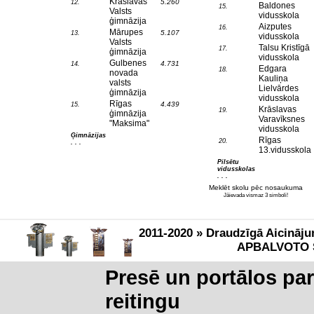
Krāslavas
5.260
12.
Baldones
15.
Valsts
vidusskola
ģimnāzija
Aizputes
16.
Mārupes
5.107
13.
vidusskola
Valsts
Talsu Kristīgā
17.
ģimnāzija
vidusskola
Gulbenes
4.731
14.
Edgara
18.
novada
Kauliņa
valsts
Lielvārdes
ģimnāzija
vidusskola
Rīgas
4.439
15.
Krāslavas
19.
ģimnāzija
Varavīksnes
"Maksima"
vidusskola
Ģimnāzijas
Rīgas
20.
. . .
13.vidusskola
Pilsētu
vidusskolas
. . .
Meklēt skolu pēc nosaukuma
Jāievada vismaz 3 simboli!
2011-2020 » Draudzīgā Aicināju
APBALVOTO 
Presē un portālos pa
reitingu