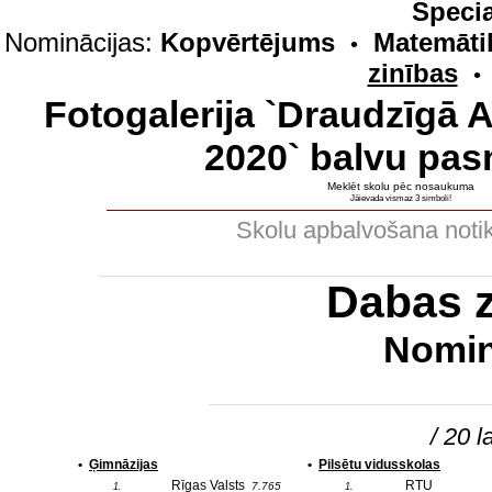
Specia
Nominācijas:
Kopvērtējums
Matemāti
•
zinības
•
Fotogalerija `Draudzīgā 
2020` balvu pas
Meklēt skolu pēc nosaukuma
Jāievada vismaz 3 simboli!
Skolu apbalvošana noti
Dabas 
Nomin
/ 20 l
•
Ģimnāzijas
•
Pilsētu vidusskolas
Rīgas Valsts
RTU
7.765
1.
1.