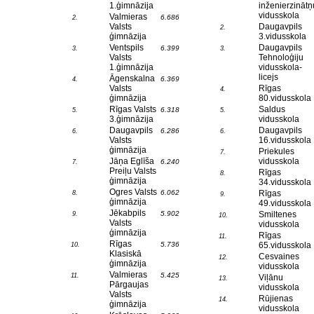
1.ģimnāzija
inženierzinātņ
vidusskola
Valmieras
6.686
2.
Valsts
Daugavpils
2.
ģimnāzija
3.vidusskola
Ventspils
Daugavpils
6.399
3.
3.
Valsts
Tehnoloģiju
1.ģimnāzija
vidusskola-
licejs
Āgenskalna
6.369
4.
Valsts
Rīgas
4.
ģimnāzija
80.vidusskola
Rīgas Valsts
Saldus
6.318
5.
5.
3.ģimnāzija
vidusskola
Daugavpils
Daugavpils
6.286
6.
6.
Valsts
16.vidusskola
ģimnāzija
Priekules
7.
Jāņa Eglīša
vidusskola
6.240
7.
Preiļu Valsts
Rīgas
8.
ģimnāzija
34.vidusskola
Ogres Valsts
6.062
Rīgas
8.
9.
ģimnāzija
49.vidusskola
Jēkabpils
5.902
Smiltenes
9.
10.
Valsts
vidusskola
ģimnāzija
Rīgas
11.
Rīgas
5.736
65.vidusskola
10.
Klasiskā
Cesvaines
12.
ģimnāzija
vidusskola
Valmieras
5.425
11.
Viļānu
13.
Pārgaujas
vidusskola
Valsts
Rūjienas
14.
ģimnāzija
vidusskola