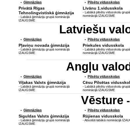
Ģimnāzijas
Pilsētu vidusskolas
•
•
Privātā Rīgas
Līvānu 1.vidusskola
Tehnolingvistiskā ģimnāzija
- Labākā pilsētu vidusskolu grupā
nominācijā IZAUGSME
- Labākā ģimnāziju grupā nominācijā
IZAUGSME
Latviešu va
Ģimnāzijas
Pilsētu vidusskolas
•
•
Pļaviņu novada ģimnāzija
Priekules vidusskola
- Labākā ģimnāziju grupā nominācijā
- Labākā pilsētu vidusskolu grupā
IZAUGSME
nominācijā IZAUGSME
Angļu valo
Ģimnāzijas
Pilsētu vidusskolas
•
•
Viļakas Valsts ģimnāzija
Cēsu Pilsētas vidussko
- Labākā ģimnāziju grupā nominācijā
- Labākā pilsētu vidusskolu grupā
IZAUGSME
nominācijā IZAUGSME
Vēsture
Ģimnāzijas
Pilsētu vidusskolas
•
•
Siguldas Valsts ģimnāzija
Rūjienas vidusskola
- Labākā ģimnāziju grupā nominācijā
- Absolūti labākā nominācijā IZ
IZAUGSME