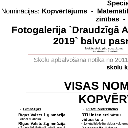
Specia
Nominācijas:
Kopvērtējums
Matemāti
•
zinības
•
Fotogalerija `Draudzīgā 
2019` balvu pas
Meklēt skolu pēc nosaukuma
Jāievada vismaz 3 simboli!
Skolu apbalvošana notika no 201
skolu 
VISAS NO
KOPVĒR
Ģimnāzijas
Pilsētu vidusskolas
•
•
Rīgas Valsts 1.ģimnāzija
RTU inženierzinātņu
- Absolūti labākā
vidusskola
Rīgas Valsts 2.ģimnāzija
- 1.vieta lielpilsētu vidusskolu gru
- 2.vieta lielpilsētu ģimnāziju grupā