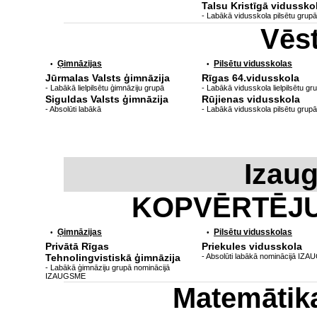
Talsu Kristīgā vidussko
- Labākā vidusskola pilsētu grupā
Vēs
Ģimnāzijas
Pilsētu vidusskolas
•
•
Jūrmalas Valsts ģimnāzija
Rīgas 64.vidusskola
- Labākā lielpilsētu ģimnāziju grupā
- Labākā vidusskola lielpilsētu gr
Siguldas Valsts ģimnāzija
Rūjienas vidusskola
- Absolūti labākā
- Labākā vidusskola pilsētu grupā
Izau
KOPVĒRTĒJ
Ģimnāzijas
Pilsētu vidusskolas
•
•
Privātā Rīgas
Priekules vidusskola
Tehnolingvistiskā ģimnāzija
- Absolūti labākā nominācijā IZ
- Labākā ģimnāziju grupā nominācijā
IZAUGSME
Matemātik