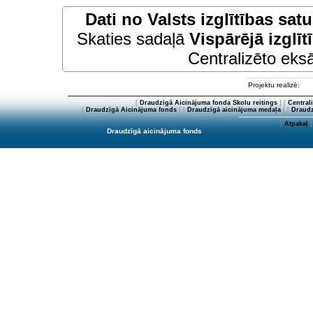
Dati no
Valsts izglītības sat
Skaties sadaļā
Vispārējā izglīt
Centralizēto eksā
Projektu realizē:
[
Draudzīgā Aicinājuma fonda Skolu reitings
] [
Central
[
Draudzīgā Aicinājuma fonds
] [
Draudzīgā aicinājuma medaļa
] [
Draudz
[
Atpakaļ
]
Draudzīgā aicinājuma fonds