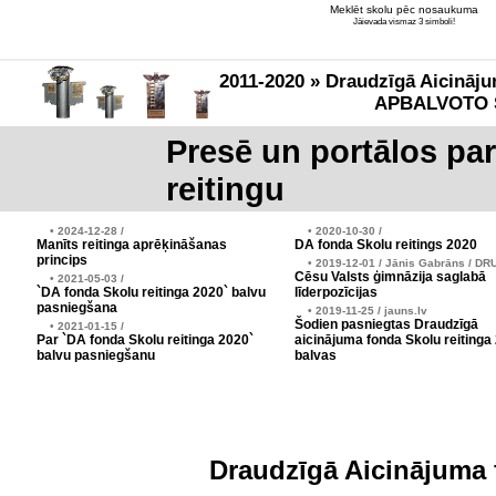
Meklēt skolu pēc nosaukuma
Jāievada vismaz 3 simboli!
2011-2020 » Draudzīgā Aicināju
APBALVOTO 
Presē un portālos pa
reitingu
• 2024-12-28 /
• 2020-10-30 /
Manīts reitinga aprēķināšanas
DA fonda Skolu reitings 2020
princips
• 2019-12-01 / Jānis Gabrāns / DR
Cēsu Valsts ģimnāzija saglabā
• 2021-05-03 /
`DA fonda Skolu reitinga 2020` balvu
līderpozīcijas
pasniegšana
• 2019-11-25 / jauns.lv
Šodien pasniegtas Draudzīgā
• 2021-01-15 /
Par `DA fonda Skolu reitinga 2020`
aicinājuma fonda Skolu reitinga
balvu pasniegšanu
balvas
Draudzīgā Aicinājuma 