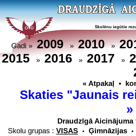
Skolēnu iegūtie rezu
20
2009
2010
Gadi »
»
»
2015
2016
2017
»
»
»
« Atpakaļ
•
ko
Skaties "Jaunais re
Draudzīgā Aicinājuma 
Skolu grupas :
VISAS
Ģimnāzijas
•
•