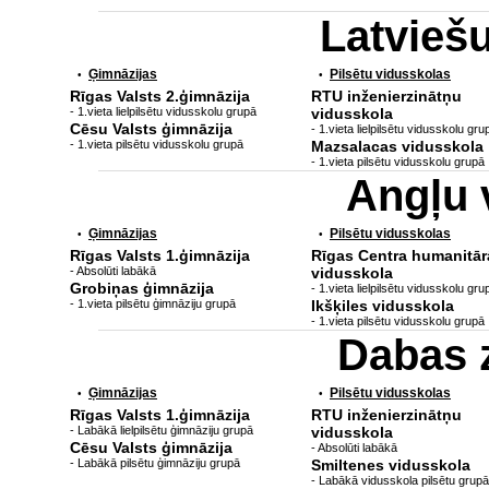
Latvieš
Ģimnāzijas
Pilsētu vidusskolas
•
•
Rīgas Valsts 2.ģimnāzija
RTU inženierzinātņu
- 1.vieta lielpilsētu vidusskolu grupā
vidusskola
Cēsu Valsts ģimnāzija
- 1.vieta lielpilsētu vidusskolu gru
- 1.vieta pilsētu vidusskolu grupā
Mazsalacas vidusskola
- 1.vieta pilsētu vidusskolu grupā
Angļu 
Ģimnāzijas
Pilsētu vidusskolas
•
•
Rīgas Valsts 1.ģimnāzija
Rīgas Centra humanitār
- Absolūti labākā
vidusskola
Grobiņas ģimnāzija
- 1.vieta lielpilsētu vidusskolu gru
- 1.vieta pilsētu ģimnāziju grupā
Ikšķiles vidusskola
- 1.vieta pilsētu vidusskolu grupā
Dabas 
Ģimnāzijas
Pilsētu vidusskolas
•
•
Rīgas Valsts 1.ģimnāzija
RTU inženierzinātņu
- Labākā lielpilsētu ģimnāziju grupā
vidusskola
Cēsu Valsts ģimnāzija
- Absolūti labākā
- Labākā pilsētu ģimnāziju grupā
Smiltenes vidusskola
- Labākā vidusskola pilsētu grupā