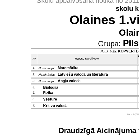
Skolu apbalvošana notika no 201
skolu 
Olaines 1.v
Olai
Pil
Grupa:
KOPVĒRTĒ
Nominācija:
1
Nr
Mācību priekšmets
Matemātika
1.
Nominācija:
Latviešu valoda un literatūra
2.
Nominācija:
Angļu valoda
3.
Nominācija:
Bioloģija
4.
Fizika
5.
Vēsture
6.
Krievu valoda
7.
ak - ārp
Draudzīgā Aicinājuma 