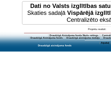
Dati no
Valsts izglītības sat
Skaties sadaļā
Vispārējā izglīt
Centralizēto eksā
Projektu realizē:
[
Draudzīgā Aicinājuma fonda Skolu reitings
] [
Central
[
Draudzīgā Aicinājuma fonds
] [
Draudzīgā aicinājuma medaļa
] [
Draudz
[
Atpakaļ
]
Draudzīgā aicinājuma fonds