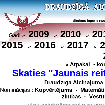
Skolēnu iegūtie rezu
20
2009
2010
Gadi »
»
»
2015
2016
2017
»
»
»
« Atpakaļ
•
ko
Skaties "Jaunais rei
Draudzīgā Aicinājuma 
Nominācijas :
Kopvērtējums
Matemāti
•
zinības
Vēstu
•