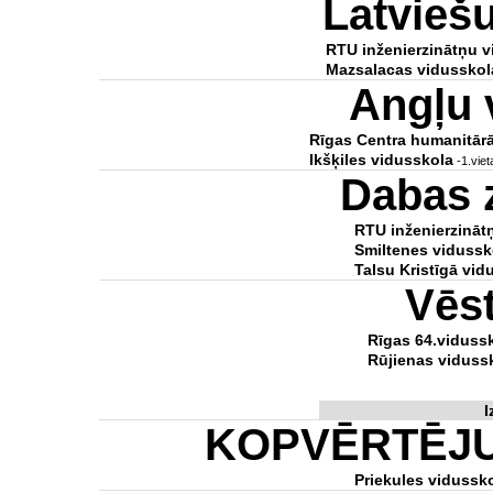
Latvieš
RTU inženierzinātņu v
Mazsalacas vidusskol
Angļu 
Rīgas Centra humanitār
Ikšķiles vidusskola
-1.viet
Dabas 
RTU inženierzināt
Smiltenes vidussk
Talsu Kristīgā vid
Vēs
Rīgas 64.viduss
Rūjienas viduss
I
KOPVĒRTĒJ
Priekules vidussk