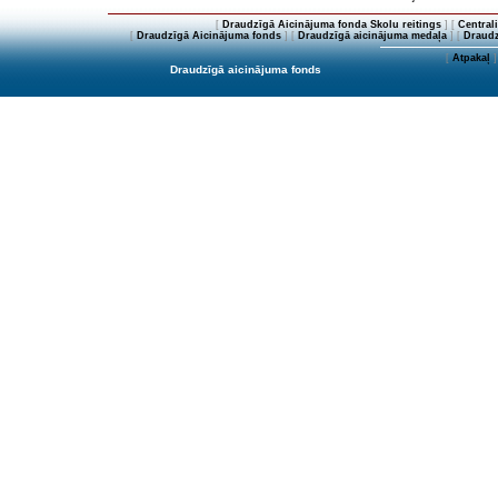
[
Draudzīgā Aicinājuma fonda Skolu reitings
] [
Central
[
Draudzīgā Aicinājuma fonds
] [
Draudzīgā aicinājuma medaļa
] [
Draudz
[
Atpakaļ
]
Draudzīgā aicinājuma fonds