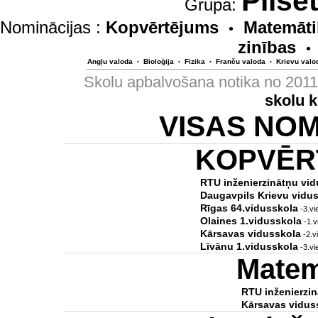
Pilsē
Grupa:
Nominācijas :
Kopvērtējums
Matemāti
•
zinības
•
Angļu valoda
Bioloģija
Fizika
Franču valoda
Krievu valo
•
•
•
•
Skolu apbalvošana notika no 201
skolu 
VISAS NO
KOPVĒR
RTU inženierzinātņu vi
Daugavpils Krievu vidus
Rīgas 64.vidusskola
-3.vie
Olaines 1.vidusskola
-1.v
Kārsavas vidusskola
-2.v
Līvānu 1.vidusskola
-3.vi
Matem
RTU inženierzin
Kārsavas vidus