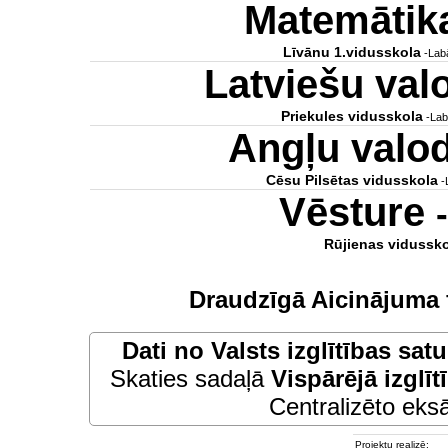
Matemātik
Līvānu 1.vidusskola
-Labā
Latviešu va
Priekules vidusskola
-Lab
Angļu valo
Cēsu Pilsētas vidusskola
-
Vēsture
Rūjienas vidussko
Draudzīgā Aicinājuma 
Dati no
Valsts izglītības sat
Skaties sadaļā
Vispārējā izglīt
Centralizēto eksā
Projektu realizē: