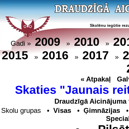
Skolēnu iegūtie rezu
20
2009
2010
Gadi »
»
»
2015
2016
2017
»
»
»
« Atpakaļ
Gal
Skaties "Jaunais rei
Draudzīgā Aicinājuma 
Skolu grupas •
Visas
•
Ģimnāzijas
Specia