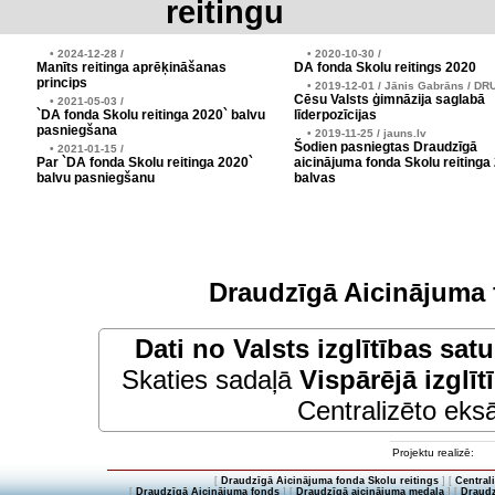
reitingu
• 2024-12-28 /
• 2020-10-30 /
Manīts reitinga aprēķināšanas
DA fonda Skolu reitings 2020
princips
• 2019-12-01 / Jānis Gabrāns / DR
Cēsu Valsts ģimnāzija saglabā
• 2021-05-03 /
`DA fonda Skolu reitinga 2020` balvu
līderpozīcijas
pasniegšana
• 2019-11-25 / jauns.lv
Šodien pasniegtas Draudzīgā
• 2021-01-15 /
Par `DA fonda Skolu reitinga 2020`
aicinājuma fonda Skolu reitinga
balvu pasniegšanu
balvas
Draudzīgā Aicinājuma 
Dati no
Valsts izglītības sat
Skaties sadaļā
Vispārējā izglīt
Centralizēto eksā
Projektu realizē:
[
Draudzīgā Aicinājuma fonda Skolu reitings
] [
Central
[
Draudzīgā Aicinājuma fonds
] [
Draudzīgā aicinājuma medaļa
] [
Draudz