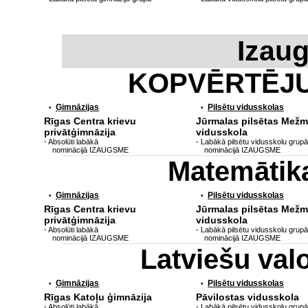
Izau
KOPVĒRTĒJ
Ģimnāzijas
Pilsētu vidusskolas
•
•
Rīgas Centra krievu
Jūrmalas pilsētas Mežm
privātģimnāzija
vidusskola
- Absolūti labākā
- Labākā pilsētu vidusskolu grupā
nominācijā IZAUGSME
nominācijā IZAUGSME
Matemātik
Ģimnāzijas
Pilsētu vidusskolas
•
•
Rīgas Centra krievu
Jūrmalas pilsētas Mežm
privātģimnāzija
vidusskola
- Absolūti labākā
- Labākā pilsētu vidusskolu grupā
nominācijā IZAUGSME
nominācijā IZAUGSME
Latviešu va
Ģimnāzijas
Pilsētu vidusskolas
•
•
Rīgas Katoļu ģimnāzija
Pāvilostas vidusskola
- Absolūti labākā
- Labākā pilsētu vidusskolu grupā