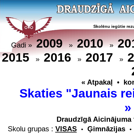
Skolēnu iegūtie rezu
20
2009
2010
Gadi »
»
»
2015
2016
2017
»
»
»
« Atpakaļ
•
ko
Skaties "Jaunais re
Draudzīgā Aicinājuma 
Skolu grupas :
VISAS
Ģimnāzijas
•
•