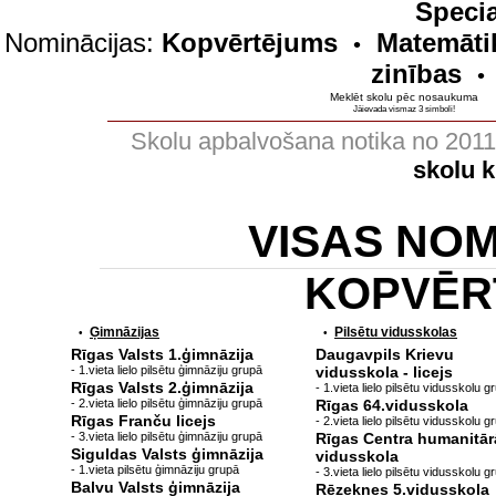
Specia
Nominācijas:
Kopvērtējums
Matemāti
•
zinības
•
Meklēt skolu pēc nosaukuma
Jāievada vismaz 3 simboli!
Skolu apbalvošana notika no 201
skolu 
VISAS NO
KOPVĒR
Ģimnāzijas
Pilsētu vidusskolas
•
•
Rīgas Valsts 1.ģimnāzija
Daugavpils Krievu
- 1.vieta lielo pilsētu ģimnāziju grupā
vidusskola - licejs
Rīgas Valsts 2.ģimnāzija
- 1.vieta lielo pilsētu vidusskolu g
- 2.vieta lielo pilsētu ģimnāziju grupā
Rīgas 64.vidusskola
Rīgas Franču licejs
- 2.vieta lielo pilsētu vidusskolu g
- 3.vieta lielo pilsētu ģimnāziju grupā
Rīgas Centra humanitār
Siguldas Valsts ģimnāzija
vidusskola
- 1.vieta pilsētu ģimnāziju grupā
- 3.vieta lielo pilsētu vidusskolu g
Balvu Valsts ģimnāzija
Rēzeknes 5.vidusskola