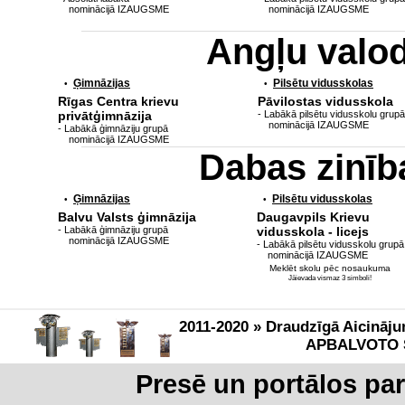
nominācijā IZAUGSME
nominācijā IZAUGSME
Angļu valo
Ģimnāzijas
Pilsētu vidusskolas
•
•
Rīgas Centra krievu
Pāvilostas vidusskola
privātģimnāzija
- Labākā pilsētu vidusskolu grupā
nominācijā IZAUGSME
- Labākā ģimnāziju grupā
nominācijā IZAUGSME
Dabas zinī
Ģimnāzijas
Pilsētu vidusskolas
•
•
Balvu Valsts ģimnāzija
Daugavpils Krievu
- Labākā ģimnāziju grupā
vidusskola - licejs
nominācijā IZAUGSME
- Labākā pilsētu vidusskolu grupā
nominācijā IZAUGSME
Meklēt skolu pēc nosaukuma
Jāievada vismaz 3 simboli!
2011-2020 » Draudzīgā Aicināju
APBALVOTO 
Presē un portālos pa