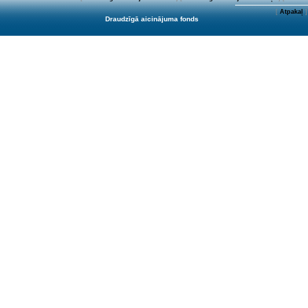
[
Atpakaļ
]
Draudzīgā aicinājuma fonds