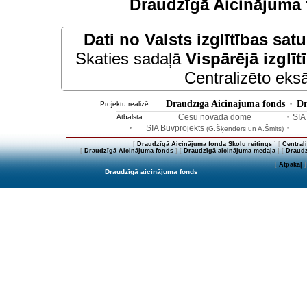
Draudzīgā Aicinājuma 
Dati no
Valsts izglītības sat
Skaties sadaļā
Vispārējā izglīt
Centralizēto eksā
Draudzīgā Aicinājuma fonds
Dr
Projektu realizē:
•
Cēsu novada dome
SIA
Atbalsta:
•
SIA Būvprojekts
•
(G.Šķenders un A.Šmits)
•
[
Draudzīgā Aicinājuma fonda Skolu reitings
] [
Central
[
Draudzīgā Aicinājuma fonds
] [
Draudzīgā aicinājuma medaļa
] [
Draudz
[
Atpakaļ
]
Draudzīgā aicinājuma fonds