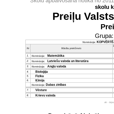
Skolu apbalvošana notika no 201
skolu 
Preiļu Valst
Pre
Grupa
KOPVĒRTĒ
Nominācija:
1
Nr
Mācību priekšmets
Matemātika
1.
Nominācija:
Latviešu valoda un literatūra
2.
Nominācija:
Angļu valoda
3.
Nominācija:
Bioloģija
4.
Fizika
5.
Ķīmija
6.
Dabas zinības
Nominācija:
Vēsture
7.
Krievu valoda
8.
ak - ārp