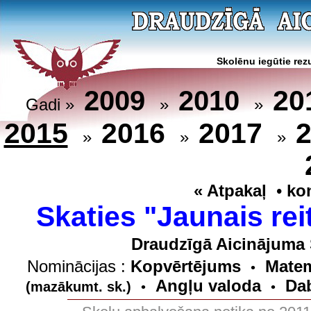
Skolēnu iegūtie rezu
20
2009
2010
Gadi »
»
»
2015
2016
2017
»
»
»
« Atpakaļ
•
ko
Skaties "Jaunais rei
Draudzīgā Aicinājuma 
Nominācijas :
Kopvērtējums
Matem
•
Angļu valoda
Dab
(mazākumt. sk.)
•
•