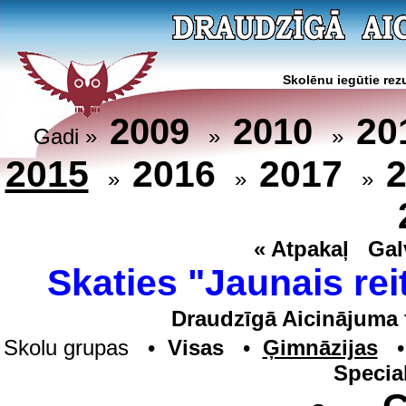
Skolēnu iegūtie rezu
20
2009
2010
Gadi »
»
»
2015
2016
2017
»
»
»
« Atpakaļ
Gal
Skaties "Jaunais rei
Draudzīgā Aicinājuma 
Skolu grupas •
Visas
•
Ģimnāzijas
Specia