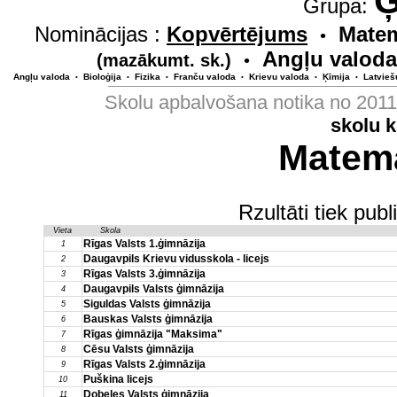
Ģ
Grupa:
Nominācijas :
Kopvērtējums
Matem
•
Angļu valoda
(mazākumt. sk.)
•
Angļu valoda
Bioloģija
Fizika
Franču valoda
Krievu valoda
Ķīmija
Latvieš
•
•
•
•
•
•
Skolu apbalvošana notika no 201
skolu 
Matemā
Rzultāti tiek pub
Vieta
Skola
Rīgas Valsts 1.ģimnāzija
1
Daugavpils Krievu vidusskola - licejs
2
Rīgas Valsts 3.ģimnāzija
3
Daugavpils Valsts ģimnāzija
4
Siguldas Valsts ģimnāzija
5
Bauskas Valsts ģimnāzija
6
Rīgas ģimnāzija "Maksima"
7
Cēsu Valsts ģimnāzija
8
Rīgas Valsts 2.ģimnāzija
9
Puškina licejs
10
Dobeles Valsts ģimnāzija
11