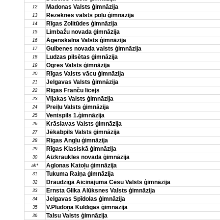
Madonas Valsts ģimnāzija
12
Rēzeknes valsts poļu ģimnāzija
13
Rīgas Zolitūdes ģimnāzija
14
Limbažu novada ģimnāzija
15
Āgenskalna Valsts ģimnāzija
16
Gulbenes novada valsts ģimnāzija
17
Ludzas pilsētas ģimnāzija
18
Ogres Valsts ģimnāzija
19
Rīgas Valsts vācu ģimnāzija
20
Jelgavas Valsts ģimnāzija
21
Rīgas Franču licejs
22
Viļakas Valsts ģimnāzija
23
Preiļu Valsts ģimnāzija
24
Ventspils 1.ģimnāzija
25
Krāslavas Valsts ģimnāzija
26
Jēkabpils Valsts ģimnāzija
27
Rīgas Angļu ģimnāzija
28
Rīgas Klasiskā ģimnāzija
29
Aizkraukles novada ģimnāzija
30
Aglonas Katoļu ģimnāzija
ak*
Tukuma Raiņa ģimnāzija
31
Draudzīgā Aicinājuma Cēsu Valsts ģimnāzija
32
Ernsta Glika Alūksnes Valsts ģimnāzija
33
Jelgavas Spīdolas ģimnāzija
34
V.Plūdoņa Kuldīgas ģimnāzija
35
Talsu Valsts ģimnāzija
36