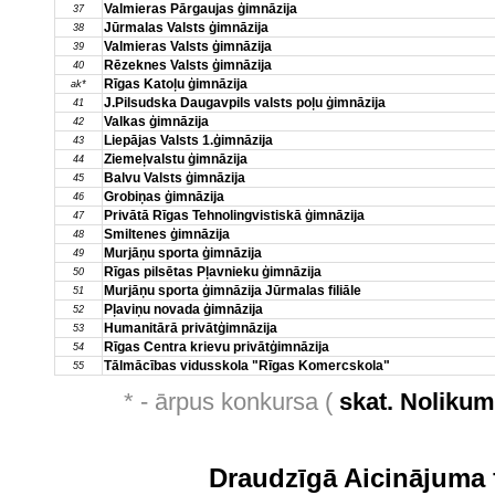
Valmieras Pārgaujas ģimnāzija
37
Jūrmalas Valsts ģimnāzija
38
Valmieras Valsts ģimnāzija
39
Rēzeknes Valsts ģimnāzija
40
Rīgas Katoļu ģimnāzija
ak*
J.Pilsudska Daugavpils valsts poļu ģimnāzija
41
Valkas ģimnāzija
42
Liepājas Valsts 1.ģimnāzija
43
Ziemeļvalstu ģimnāzija
44
Balvu Valsts ģimnāzija
45
Grobiņas ģimnāzija
46
Privātā Rīgas Tehnolingvistiskā ģimnāzija
47
Smiltenes ģimnāzija
48
Murjāņu sporta ģimnāzija
49
Rīgas pilsētas Pļavnieku ģimnāzija
50
Murjāņu sporta ģimnāzija Jūrmalas filiāle
51
Pļaviņu novada ģimnāzija
52
Humanitārā privātģimnāzija
53
Rīgas Centra krievu privātģimnāzija
54
Tālmācības vidusskola "Rīgas Komercskola"
55
* - ārpus konkursa (
skat. Noliku
Draudzīgā Aicinājuma 