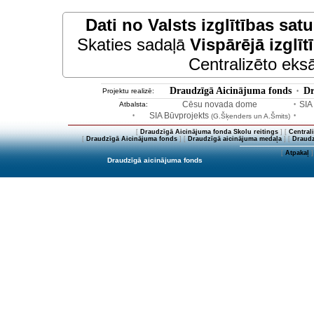
Dati no
Valsts izglītības sat
Skaties sadaļā
Vispārējā izglīt
Centralizēto eksā
Draudzīgā Aicinājuma fonds
Dr
Projektu realizē:
•
Cēsu novada dome
SIA
Atbalsta:
•
SIA Būvprojekts
•
(G.Šķenders un A.Šmits)
•
[
Draudzīgā Aicinājuma fonda Skolu reitings
] [
Central
[
Draudzīgā Aicinājuma fonds
] [
Draudzīgā aicinājuma medaļa
] [
Draudz
[
Atpakaļ
]
Draudzīgā aicinājuma fonds