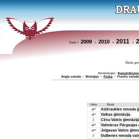
2011
2009
2010
Gadi »
»
»
»
Skolu g
Nominācijas :
Kopvērtējums
Angļu valoda
Bioloģija
Fizika
Franču valoda
•
•
•
Vieta
Skola
Aizkraukles novada ģ
ak*
Valkas ģimnāzija
ak*
Cēsu Valsts ģimnāzij
1
Valmieras Pārgaujas 
ak*
Jelgavas Valsts ģimnā
ak*
Gulbenes novada vals
2