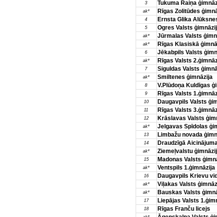
Tukuma Raiņa ģimnāz
3
Rīgas Zolitūdes ģimnā
ak*
Ernsta Glika Alūksnes
4
Ogres Valsts ģimnāzi
5
Jūrmalas Valsts ģimn
ak*
Rīgas Klasiskā ģimnā
ak*
Jēkabpils Valsts ģimn
6
Rīgas Valsts 2.ģimnāz
ak*
Siguldas Valsts ģimnā
7
Smiltenes ģimnāzija
ak*
V.Plūdoņa Kuldīgas ģ
8
Rīgas Valsts 1.ģimnāz
9
Daugavpils Valsts ģi
10
Rīgas Valsts 3.ģimnāz
11
Krāslavas Valsts ģim
12
Jelgavas Spīdolas ģi
ak*
Limbažu novada ģimn
13
Draudzīgā Aicinājuma
14
Ziemeļvalstu ģimnāzi
ak*
Madonas Valsts ģimnā
15
Ventspils 1.ģimnāzija
ak*
Daugavpils Krievu vid
16
Viļakas Valsts ģimnāz
ak*
Bauskas Valsts ģimnā
ak*
Liepājas Valsts 1.ģim
17
Rīgas Franču licejs
18