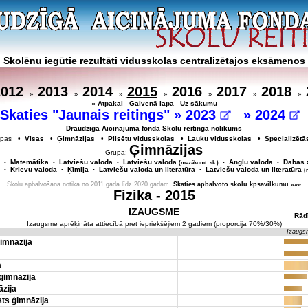
Skolēnu iegūtie rezultāti vidusskolas centralizētajos eksāmenos
2012
2013
2014
2015
2016
2017
2018
»
»
»
»
»
»
»
« Atpakaļ
Galvenā lapa
Uz sākumu
Skaties "Jaunais reitings" »
2023
»
2024
Draudzīgā Aicinājuma fonda Skolu reitinga nolikums
rupas •
Visas
•
Ģimnāzijas
•
Pilsētu vidusskolas
•
Lauku vidusskolas
•
Specializētā
Ģimnāzijas
Grupa:
Matemātika
Latviešu valoda
Latviešu valoda
Angļu valoda
Dabas 
•
•
•
(mazākumt. sk.)
•
•
Krievu valoda
Ķīmija
Latviešu valoda un literatūra
Latviešu valoda un literatūra
•
•
•
•
(
Skolu apbalvošana notika no 2011.gada līdz 2020.gadam.
Skaties apbalvoto skolu kpsavilkumu »»»
Fizika - 2015
IZAUGSME
Rād
Izaugsme aprēķināta attiecībā pret iepriekšējiem 2 gadiem (proporcija 70%/30%)
Izaugs
imnāzija
a
ģimnāzija
zija
ts ģimnāzija