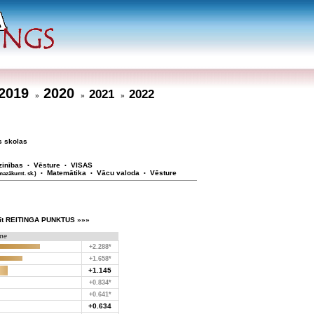
2019
2020
2021
2022
»
»
»
s skolas
zinības
Vēsture
VISAS
•
•
Matemātika
Vācu valoda
Vēsture
mazākumt. sk.)
•
•
•
īt REITINGA PUNKTUS »»»
me
+2.288*
+1.658*
+1.145
+0.834*
+0.641*
+0.634