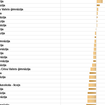
ija
zija
 Valsts ģimnāzija
ja
āzija
zija
āzija
ija
zija
imnāzija
ija
mnāzija
ija
nāzija
mnāzija
āzija
 Cēsu Valsts ģimnāzija
ja
zija
usskola - licejs
ija
zija
nāzija