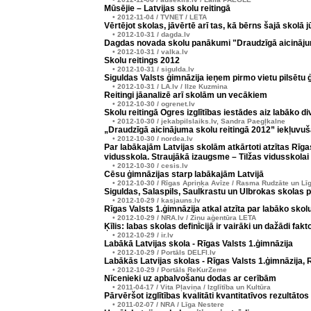
Mūsējie – Latvijas skolu reitingā
• 2012-11-04 / TVNET / LETA
Vērtējot skolas, jāvērtē arī tas, kā bērns šajā skolā j
• 2012-10-31 / dagda.lv
Dagdas novada skolu panākumi "Draudzīgā aicinājum
• 2012-10-31 / valka.lv
Skolu reitings 2012
• 2012-10-31 / sigulda.lv
Siguldas Valsts ģimnāzija ieņem pirmo vietu pilsētu 
• 2012-10-31 / LA.lv / Ilze Kuzmina
Reitingi jāanalizē arī skolām un vecākiem
• 2012-10-30 / ogrenet.lv
Skolu reitingā Ogres izglītības iestādes aiz labāko d
• 2012-10-30 / jekabpilslaiks.lv, Sandra Paegļkalne
„Draudzīgā aicinājuma skolu reitingā 2012” iekļuvu
• 2012-10-30 / nordea.lv
Par labākajām Latvijas skolām atkārtoti atzītas Rīg
vidusskola. Straujākā izaugsme – Tilžas vidusskolai
• 2012-10-30 / cesis.lv
Cēsu ģimnāzijas starp labākajām Latvijā
• 2012-10-30 / Rīgas Apriņķa Avīze / Rasma Rudzāte un Lī
Siguldas, Salaspils, Saulkrastu un Ulbrokas skolas p
• 2012-10-29 / kasjauns.lv
Rīgas Valsts 1.ģimnāzija atkal atzīta par labāko skolu
• 2012-10-29 / NRA.lv / Ziņu aģentūra LETA
Ķīlis: labas skolas definīcijā ir vairāki un dažādi faktor
• 2012-10-29 / ir.lv
Labākā Latvijas skola - Rīgas Valsts 1.ģimnāzija
• 2012-10-29 / Portāls DELFI.lv
Labākās Latvijas skolas - Rīgas Valsts 1.ģimnāzija,
• 2012-10-29 / Portāls ReKurZeme
Nīcenieki uz apbalvošanu dodas ar cerībām
• 2011-04-17 / Vita Pļaviņa / Izglītība un Kultūra
Pārvēršot izglītības kvalitāti kvantitatīvos rezultātos
• 2011-02-07 / NRA / Līga Nestere