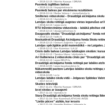
• 2018-12-19 / Mairita Kaņepe / DRUVA
Pasniedz izglītības balvas
• 2018-12-14 / liepajniekiem.lv
Pasniedz balvas par eksāmenu rezultātiem
• 2018-12-14 / Baiba Vahere / .ziemellatvija.lv
Smiltenes vidusskolai – Draudzīgā aicinājuma skolu r
• 2018-12-13 / Apriņķis.lv
Latvijas skolu reitingā augstas vietas ieguvušas arī
• 2018-12-13 / www.izv.lv
RTU Inženierzinātņu vidusskola – labākā pilsētas vi
• 2018-12-13 / daugavpilszinas.lv
Daugavpils skolas "Draudzīgā aicinājuma" fonda rei
• 2018-12-13 / laiki.lv
Noskaidroti Draudzīgā Aicinājuma fonda Skolu reitin
• 2018-12-13 / Oskars Zuģickis / lpr.gov.lv
Latvijas spēcīgākie prāti matemātikā – no Latgales
• 2018-12-12 / Ilze Kuzmina / LA.LV
Cēsīs dalīs balvas Latvijas labākajām skolām: kuras
• 2018-12-12 / Tamāra Ulase / dzirkstele.lv
Arī Gulbenesa 2.vidusskola cīnās par "Draudzīgā ai
• 2018-12-12 / www.DELFI.lv
Draudzīgā aicinājuma fonda reitingā par labāko atzīs
• 2018-12-05 / www.bauskasdzive.lv
Nākamnedēļ paziņos Latvijas labāko skolu reitingu; 
vidusskola
• 2018-12-05 / zz.lv
Latvijas labāko skolu vidū – Jelgavas Spīdolas Valst
• 2017-12-12 /
Skaties televīzijā
• 2017-11-21 / Mairita Kaņepe / DRUVA
Izceļ skolas ar izaugsmi
• 2017-11-16 / Apriņķis.lv
Starp Draudzīgā aicinājuma fonda skolu reitinga līde
• 2017-11-16 / Ilze Kuzmina/LATVIJAS AVĪZE
"Lielās pūces" aizlido, kur ierasts
• 2017-11-16 / Sarmīte Pujēna / irliepaja.lv