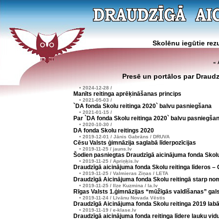
Skolēnu iegūtie rezu
« 
Presē un portālos par Draudz
• 2024-12-28 /
Manīts reitinga aprēķināšanas princips
• 2021-05-03 /
`DA fonda Skolu reitinga 2020` balvu pasniegšana
• 2021-01-15 /
Par `DA fonda Skolu reitinga 2020` balvu pasniegša
• 2020-10-30 /
DA fonda Skolu reitings 2020
• 2019-12-01 / Jānis Gabrāns / DRUVA
Cēsu Valsts ģimnāzija saglabā līderpozīcijas
• 2019-11-25 / jauns.lv
Šodien pasniegtas Draudzīgā aicinājuma fonda Skolu
• 2019-11-25 / Apriņķis.lv
Draudzīgā aicinājuma fonda Skolu reitinga līderos –
• 2019-11-25 / Valmieras Ziņas / LETA
Draudzīgā Aicinājuma fonda Skolu reitingā starp n
• 2019-11-25 / Ilze Kuzmina / la.lv
Rīgas Valsts 1.ģimnāzijas “mūžīgās valdīšanas” gal
• 2019-11-24 / Līvānu Novada Vēstis
Draudzīgā Aicinājuma fonda Skolu reitinga 2019 lab
• 2019-11-19 / e-klase.lv
Draudzīgā aicinājuma fonda reitinga līdere lauku vi