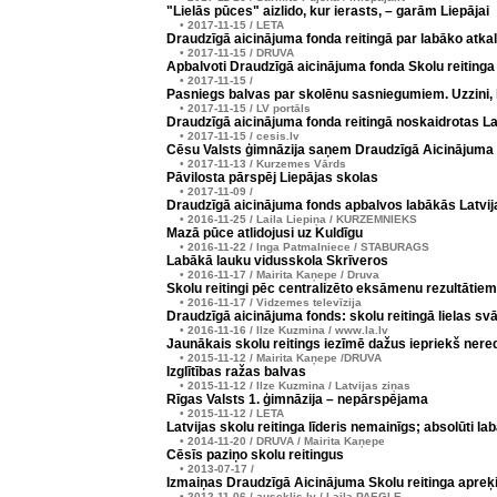
"Lielās pūces" aizlido, kur ierasts, – garām Liepājai
• 2017-11-15 / LETA
Draudzīgā aicinājuma fonda reitingā par labāko atkal
• 2017-11-15 / DRUVA
Apbalvoti Draudzīgā aicinājuma fonda Skolu reitinga
• 2017-11-15 /
Pasniegs balvas par skolēnu sasniegumiem. Uzzini, 
• 2017-11-15 / LV portāls
Draudzīgā aicinājuma fonda reitingā noskaidrotas La
• 2017-11-15 / cesis.lv
Cēsu Valsts ģimnāzija saņem Draudzīgā Aicinājuma
• 2017-11-13 / Kurzemes Vārds
Pāvilosta pārspēj Liepājas skolas
• 2017-11-09 /
Draudzīgā aicinājuma fonds apbalvos labākās Latvij
• 2016-11-25 / Laila Liepiņa / KURZEMNIEKS
Mazā pūce atlidojusi uz Kuldīgu
• 2016-11-22 / Inga Patmalniece / STABURAGS
Labākā lauku vidusskola Skrīveros
• 2016-11-17 / Mairita Kaņepe / Druva
Skolu reitingi pēc centralizēto eksāmenu rezultātiem
• 2016-11-17 / Vidzemes televīzija
Draudzīgā aicinājuma fonds: skolu reitingā lielas sv
• 2016-11-16 / Ilze Kuzmina / www.la.lv
Jaunākais skolu reitings iezīmē dažus iepriekš nere
• 2015-11-12 / Mairita Kaņepe /DRUVA
Izglītības ražas balvas
• 2015-11-12 / Ilze Kuzmina / Latvijas ziņas
Rīgas Valsts 1. ģimnāzija – nepārspējama
• 2015-11-12 / LETA
Latvijas skolu reitinga līderis nemainīgs; absolūti la
• 2014-11-20 / DRUVA / Mairita Kaņepe
Cēsīs paziņo skolu reitingus
• 2013-07-17 /
Izmaiņas Draudzīgā Aicinājuma Skolu reitinga apreķ
• 2012-11-06 / auseklis.lv / Laila PAEGLE