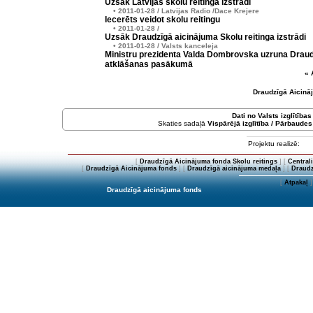
Uzsāk Latvijas skolu reitinga izstrādi
• 2011-01-28 / Latvijas Radio /Dace Krejere
Iecerēts veidot skolu reitingu
• 2011-01-28 /
Uzsāk Draudzīgā aicinājuma Skolu reitinga izstrādi
• 2011-01-28 / Valsts kanceleja
Ministru prezidenta Valda Dombrovska uzruna Draud
atklāšanas pasākumā
« 
Draudzīgā Aicinā
Dati no
Valsts izglītība
Skaties sadaļā
Vispārējā izglītība / Pārbaudes
Projektu realizē:
[
Draudzīgā Aicinājuma fonda Skolu reitings
] [
Central
[
Draudzīgā Aicinājuma fonds
] [
Draudzīgā aicinājuma medaļa
] [
Draudz
[
Atpakaļ
]
Draudzīgā aicinājuma fonds