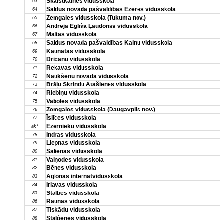
Skaistkalnes vidusskola
63
Saldus novada pašvaldības Ezeres vidusskola
64
Zemgales vidusskola (Tukuma nov.)
65
Andreja Eglīša Ļaudonas vidusskola
66
Maltas vidusskola
67
Saldus novada pašvaldības Kalnu vidusskola
68
Kaunatas vidusskola
69
Dricānu vidusskola
70
Rekavas vidusskola
71
Naukšēnu novada vidusskola
72
Brāļu Skrindu Atašienes vidusskola
73
Riebiņu vidusskola
74
Vaboles vidusskola
75
Zemgales vidusskola (Daugavpils nov.)
76
Īslīces vidusskola
77
Ezernieku vidusskola
ak*
Indras vidusskola
78
Liepnas vidusskola
79
Salienas vidusskola
80
Vaiņodes vidusskola
81
Bēnes vidusskola
82
Aglonas internātvidusskola
83
Irlavas vidusskola
84
Stalbes vidusskola
85
Raunas vidusskola
86
Tiskādu vidusskola
87
Staļģenes vidusskola
88