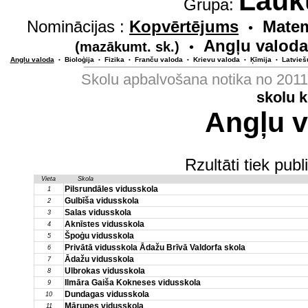
Lauk
Grupa:
Nominācijas :
Kopvērtējums
Matem
•
Angļu valoda
(mazākumt. sk.)
•
Angļu valoda
Bioloģija
Fizika
Franču valoda
Krievu valoda
Ķīmija
Latvieš
•
•
•
•
•
•
Skolu apbalvošana notika no 201
skolu 
Angļu v
Rzultāti tiek pub
Vieta
Skola
Pilsrundāles vidusskola
1
Gulbīša vidusskola
2
Salas vidusskola
3
Aknīstes vidusskola
4
Špoģu vidusskola
5
Privātā vidusskola Ādažu Brīvā Valdorfa skola
6
Ādažu vidusskola
7
Ulbrokas vidusskola
8
Ilmāra Gaiša Kokneses vidusskola
9
Dundagas vidusskola
10
Mārupes vidusskola
11