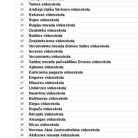
Tumes vidusskola
12
Andreja Upīša Skrīveru vidusskola
13
Ķekavas vidusskola
14
Rojas vidusskola
15
Rugāju novada vidusskola
16
Ozolnieku vidusskola
17
Babītes vidusskola
18
Zvejniekciema vidusskola
19
Vecumnieku novada Domes Valles vidusskola
20
Iecavas vidusskola
21
Vecumnieku vidusskola
22
Saldus novada pašvaldības Druvas vidusskola
23
Aglonas vidusskola
24
Kalnciema pagasta vidusskola
25
Engures vidusskola
26
Nītaures vidusskola
27
Līvbērzes vidusskola
ak*
Nautrēnu vidusskola
28
Baltinavas vidusskola
29
Elejas vidusskola
30
Ropažu vidusskola
31
Bērzpils vidusskola
32
Alsungas vidusskola
33
Nīcas vidusskola
34
Neretas Jāņa Jaunsudrabiņa vidusskola
35
Alūksnes novada vidusskola
36