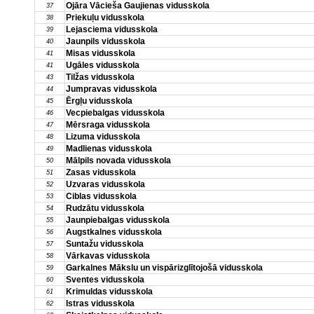
Ojāra Vācieša Gaujienas vidusskola
37
Priekuļu vidusskola
38
Lejasciema vidusskola
39
Jaunpils vidusskola
40
Misas vidusskola
41
Ugāles vidusskola
41
Tilžas vidusskola
43
Jumpravas vidusskola
44
Ērgļu vidusskola
45
Vecpiebalgas vidusskola
46
Mērsraga vidusskola
47
Lizuma vidusskola
48
Madlienas vidusskola
49
Mālpils novada vidusskola
50
Zasas vidusskola
51
Uzvaras vidusskola
52
Ciblas vidusskola
53
Rudzātu vidusskola
54
Jaunpiebalgas vidusskola
55
Augstkalnes vidusskola
56
Suntažu vidusskola
57
Vārkavas vidusskola
58
Garkalnes Mākslu un vispārizglītojošā vidusskola
59
Sventes vidusskola
60
Krimuldas vidusskola
61
Istras vidusskola
62