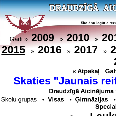
Skolēnu iegūtie rezu
20
2009
2010
Gadi »
»
»
2015
2016
2017
»
»
»
« Atpakaļ
Gal
Skaties "Jaunais rei
Draudzīgā Aicinājuma 
Skolu grupas •
Visas
•
Ģimnāzijas
Specia