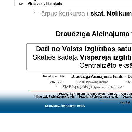
Vircavas vidusskola
ak*
* - ārpus konkursa (
skat. Noliku
Draudzīgā Aicinājuma 
Dati no
Valsts izglītības sat
Skaties sadaļā
Vispārējā izglīt
Centralizēto eksā
Draudzīgā Aicinājuma fonds
Dr
Projektu realizē:
•
Cēsu novada dome
SIA
Atbalsta:
•
SIA Būvprojekts
•
(G.Šķenders un A.Šmits)
•
[
Draudzīgā Aicinājuma fonda Skolu reitings
] [
Central
[
Draudzīgā Aicinājuma fonds
] [
Draudzīgā aicinājuma medaļa
] [
Draudz
[
Atpakaļ
]
Draudzīgā aicinājuma fonds