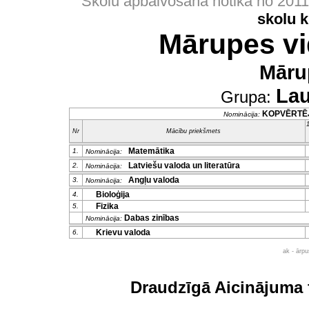
Skolu apbalvošana notika no 201
skolu 
Mārupes vi
Māru
Lau
Grupa:
KOPVĒRTĒ
Nominācija:
1
Nr
Mācību priekšmets
Matemātika
1.
Nominācija:
Latviešu valoda un literatūra
2.
Nominācija:
Angļu valoda
3.
Nominācija:
Bioloģija
4.
Fizika
5.
Dabas zinības
Nominācija:
Krievu valoda
6.
ak - ārp
Draudzīgā Aicinājuma 