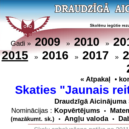
Skolēnu iegūtie rezu
20
2009
2010
Gadi »
»
»
2015
2016
2017
»
»
»
« Atpakaļ
•
ko
Skaties "Jaunais rei
Draudzīgā Aicinājuma 
Nominācijas :
Kopvērtējums
Matem
•
Angļu valoda
Dab
(mazākumt. sk.)
•
•