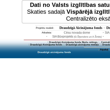
Dati no
Valsts izglītības sat
Skaties sadaļā
Vispārējā izglīt
Centralizēto eksā
Draudzīgā Aicinājuma fonds
Dr
Projektu realizē:
•
Cēsu novada dome
SIA
Atbalsta:
•
SIA Būvprojekts
•
(G.Šķenders un A.Šmits)
•
[
Draudzīgā Aicinājuma fonda Skolu reitings
] [
Central
[
Draudzīgā Aicinājuma fonds
] [
Draudzīgā aicinājuma medaļa
] [
Draudz
[
Atpakaļ
]
Draudzīgā aicinājuma fonds