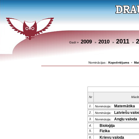
2011
2009
2010
Gadi »
»
»
»
Nominācijas :
Kopvērtējums
Ma
•
Nr
Mācīb
Matemātika
1.
Nominācija:
Latviešu valod
2.
Nominācija:
Angļu valoda
3.
Nominācija:
Bioloģija
4.
Fizika
5.
Krievu valoda
6.