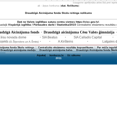
Izaugsme aprēķināta attiecībā pret iepr
ak - ārpus konkursa (
skat. Nolikumu
)
Draudzīgā Aicinājuma fonda Skolu reitinga nolikums
Dati no
Valsts izglītības satura centra
vietnes https://visc.gov.lv/
.
 sadaļā
Vispārējā izglītība / Pārbaudes darbi / Statistika/2015
Centralizēto eksāmenu rezultātu da
udzīgā Aicinājuma fonds
Draudzīgā aicinājuma Cēsu Valsts ģimnāzija
•
Cēsu novada dome
SIA Beatus
SIA Calladis Capital
•
•
•
ojekts
A.Kiršteins
Latgales 
(G.Šķenders un A.Šmits)
•
•
•
inājuma fonda Skolu reitings
] [
Centralizēto eksāmenu rezultātu kopsavilkums
] [
Par mūža ieguldī
[
Draudzīgā aicinājuma medaļa
] [
Draudzīgā aicinājuma balva
] [
Draudzīgā Aicinājuma fonda Skolē
[
Atpakaļ
] [
konkurss.lv
] [
Uz sākumu
]
2011