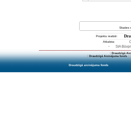
Skaties
Dra
Projektu realizē:
Atbalsta:
SIA Būvpr
•
[
Draudzīgā Aic
[
Draudzīgā Aicinājuma fonds
] 
Draudzīgā aicinājuma fonds