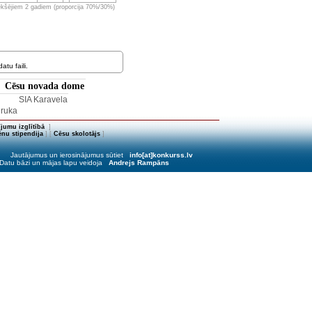
iekšējiem 2 gadiem (proporcija 70%/30%)
tu faili.
Cēsu novada dome
•
SIA Karavela
druka
jumu izglītībā
]
nu stipendija
] [
Cēsu skolotājs
]
Jautājumus un ierosinājumus sūtiet
info[at]konkurss.lv
Datu bāzi un mājas lapu veidoja
Andrejs Rampāns