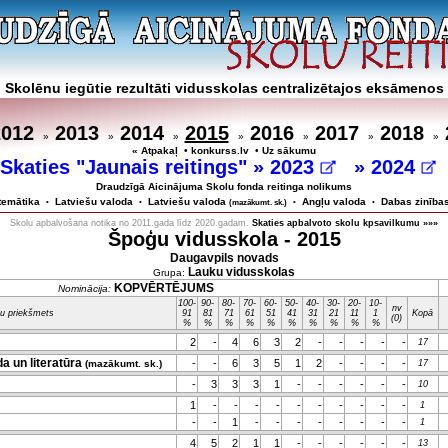
Skolēnu iegūtie rezultāti vidusskolas centralizētajos eksāmenos
2012
2013
2014
2015
2016
2017
2018
»
»
»
»
»
»
»
« Atpakaļ
•
konkurss.lv
•
Uz sākumu
Skaties "Jaunais reitings" »
2023
»
2024
Draudzīgā Aicinājuma Skolu fonda reitinga nolikums
temātika
Latviešu valoda
Latviešu valoda
Angļu valoda
Dabas zinība
•
•
(mazākumt. sk.)
•
•
Skolu apbalvošana notika no 2011.gada līdz 2020.gadam.
Skaties apbalvoto skolu kpsavilkumu »»»
Špoģu vidusskola - 2015
Daugavpils novads
Lauku vidusskolas
Grupa:
KOPVĒRTĒJUMS
Nominācija:
100-
90-
80-
70-
60-
50-
40-
30-
20-
10-
nv
u priekšmets
91
81
71
61
51
41
31
21
11
1
Kopā
(0)
%
%
%
%
%
%
%
%
%
%
2
-
4
6
3
2
-
-
-
-
-
17
a un literatūra
-
-
6
3
5
1
2
-
-
-
-
(mazākumt. sk.)
17
-
3
3
3
1
-
-
-
-
-
-
10
1
-
-
-
-
-
-
-
-
-
-
1
-
-
1
-
-
-
-
-
-
-
-
1
4
5
2
1
1
-
-
-
-
-
-
13