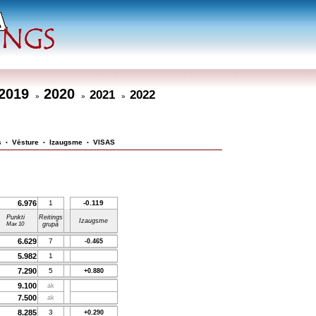
2019
2020
2021
2022
»
»
»
s
Vēsture
Izaugsme
VISAS
•
•
•
6.976
1
-0.119
Punkti
Reitings
Izaugsme
Max 10
grupā
6.629
7
-0.465
5.982
1
7.290
5
+0.880
9.100
ak
7.500
ak
8.285
3
+0.290