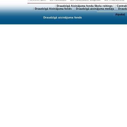
[
Draudzīgā Aicinājuma fonda Skolu reitings
] [
Central
[
Draudzīgā Aicinājuma fonds
] [
Draudzīgā aicinājuma medaļa
] [
Draudz
[
Atpakaļ
]
Draudzīgā aicinājuma fonds