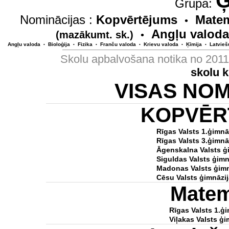
Ģ
Grupa:
Nominācijas :
Kopvērtējums
Matem
•
Angļu valoda
(mazākumt. sk.)
•
Angļu valoda
Bioloģija
Fizika
Franču valoda
Krievu valoda
Ķīmija
Latvieš
•
•
•
•
•
•
Skolu apbalvošana notika no 201
skolu 
VISAS NO
KOPVĒR
Rīgas Valsts 1.ģimnā
Rīgas Valsts 3.ģimnā
Āgenskalna Valsts ģ
Siguldas Valsts ģimn
Madonas Valsts ģimn
Cēsu Valsts ģimnāzij
Matem
Rīgas Valsts 1.ģi
Viļakas Valsts ģi