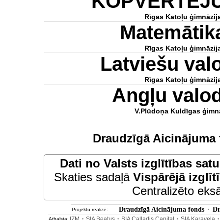
KOPVĒRTĒJ
Rīgas Katoļu ģimnāzij
Matemātik
Rīgas Katoļu ģimnāzij
Latviešu va
Rīgas Katoļu ģimnāzij
Angļu valo
V.Plūdoņa Kuldīgas ģimnā
Draudzīgā Aicinājuma 
Dati no
Valsts izglītības sat
Skaties sadaļā
Vispārējā izglīt
Centralizēto eksā
Draudzīgā Aicinājuma fonds
Dr
Projektu realizē:
•
IZM
SIA Beatus
SIA Calladis Capital
SIA Karavela
Atbalsta:
•
•
•