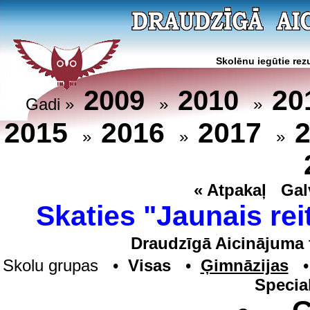
Skolēnu iegūtie rezu
20
2009
2010
Gadi »
»
»
2015
2016
2017
»
»
»
« Atpakaļ
Gal
Skaties "Jaunais rei
Draudzīgā Aicinājuma 
Skolu grupas •
Visas
•
Ģimnāzijas
Specia