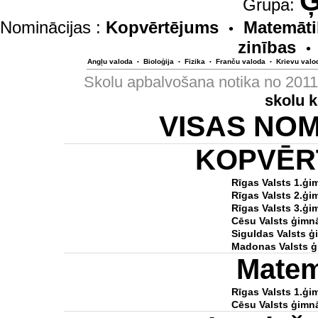
Ģ
Grupa:
Nominācijas :
Kopvērtējums
Matemāti
•
zinības
•
Angļu valoda
Bioloģija
Fizika
Franču valoda
Krievu valo
•
•
•
•
Skolu apbalvošana notika no 201
skolu 
VISAS NO
KOPVĒR
Rīgas Valsts 1.ģi
Rīgas Valsts 2.ģi
Rīgas Valsts 3.ģi
Cēsu Valsts ģimnā
Siguldas Valsts ģ
Madonas Valsts ģ
Matem
Rīgas Valsts 1.ģi
Cēsu Valsts ģimnā