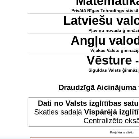
Matemātik
Privātā Rīgas Tehnolingvistiskā
Latviešu va
Pļaviņu novada ģimnāzi
Angļu valo
Viļakas Valsts ģimnāzij
Vēsture
Siguldas Valsts ģimnāzi
Draudzīgā Aicinājuma 
Dati no
Valsts izglītības sat
Skaties sadaļā
Vispārējā izglīt
Centralizēto eksā
Projektu realizē: