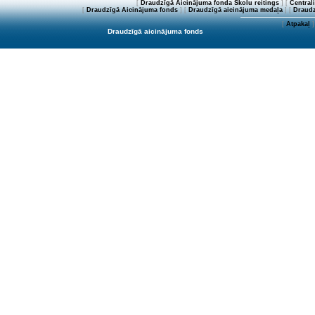
[
Draudzīgā Aicinājuma fonda Skolu reitings
] [
Central
[
Draudzīgā Aicinājuma fonds
] [
Draudzīgā aicinājuma medaļa
] [
Draudz
[
Atpakaļ
]
Draudzīgā aicinājuma fonds