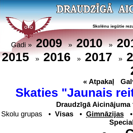
Skolēnu iegūtie rezu
20
2009
2010
Gadi »
»
»
2015
2016
2017
»
»
»
« Atpakaļ
Gal
Skaties "Jaunais rei
Draudzīgā Aicinājuma 
Skolu grupas •
Visas
•
Ģimnāzijas
Specia