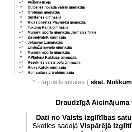
Puškina licejs
ak*
Gulbenes novada valsts ģimnāzija
20
Grobiņas ģimnāzija
ak*
Smiltenes ģimnāzija
21
Rīgas pilsētas Pļavnieku ģimnāzija
22
Tukuma Raiņa ģimnāzija
23
Murjāņu sporta ģimnāzija Jūrmalas filiāle
ak*
Ziemeļvalstu ģimnāzija
ak*
Jelgavas 1.ģimnāzija
ak*
Limbažu novada ģimnāzija
ak*
Murjāņu sporta ģimnāzija
24
V.Plūdoņa Kuldīgas ģimnāzija
25
Rēzeknes valsts poļu ģimnāzija
ak*
Rīgas Katoļu ģimnāzija
ak*
Humanitārā privātģimnāzija
ak*
* - ārpus konkursa (
skat. Noliku
Draudzīgā Aicinājuma 
Dati no
Valsts izglītības sat
Skaties sadaļā
Vispārējā izglīt