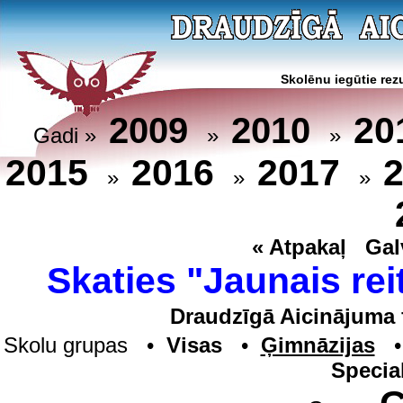
Skolēnu iegūtie rezu
20
2009
2010
Gadi »
»
»
2015
2016
2017
»
»
»
« Atpakaļ
Gal
Skaties "Jaunais rei
Draudzīgā Aicinājuma 
Skolu grupas •
Visas
•
Ģimnāzijas
Specia