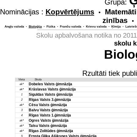
Ģ
Grupa:
Nominācijas :
Kopvērtējums
Matemāti
•
zinības
•
Angļu valoda
Bioloģija
Fizika
Franču valoda
Krievu valoda
Ķīmija
Latvieš
•
•
•
•
•
•
Skolu apbalvošana notika no 201
skolu 
Biolo
Rzultāti tiek pub
Vieta
Skola
Dobeles Valsts ģimnāzija
ak*
Krāslavas Valsts ģimnāzija
ak*
Siguldas Valsts ģimnāzija
1
Rīgas Valsts 3.ģimnāzija
2
Cēsu Valsts ģimnāzija
ak*
Balvu Valsts ģimnāzija
3
Rīgas Valsts 1.ģimnāzija
4
Ogres Valsts ģimnāzija
ak*
Talsu Valsts ģimnāzija
ak*
Rīgas Zolitūdes ģimnāzija
ak*
Ernsta Glika Alūksnes Valsts ģimnāzija
5