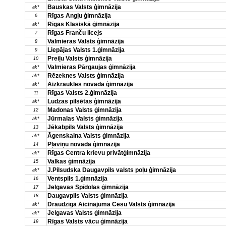
Bauskas Valsts ģimnāzija
ak*
Rīgas Angļu ģimnāzija
6
Rīgas Klasiskā ģimnāzija
ak*
Rīgas Franču licejs
7
Valmieras Valsts ģimnāzija
8
Liepājas Valsts 1.ģimnāzija
9
Preiļu Valsts ģimnāzija
10
Valmieras Pārgaujas ģimnāzija
ak*
Rēzeknes Valsts ģimnāzija
ak*
Aizkraukles novada ģimnāzija
ak*
Rīgas Valsts 2.ģimnāzija
11
Ludzas pilsētas ģimnāzija
ak*
Madonas Valsts ģimnāzija
12
Jūrmalas Valsts ģimnāzija
ak*
Jēkabpils Valsts ģimnāzija
13
Āgenskalna Valsts ģimnāzija
ak*
Pļaviņu novada ģimnāzija
14
Rīgas Centra krievu privātģimnāzija
ak*
Valkas ģimnāzija
15
J.Pilsudska Daugavpils valsts poļu ģimnāzija
ak*
Ventspils 1.ģimnāzija
16
Jelgavas Spīdolas ģimnāzija
17
Daugavpils Valsts ģimnāzija
18
Draudzīgā Aicinājuma Cēsu Valsts ģimnāzija
ak*
Jelgavas Valsts ģimnāzija
ak*
Rīgas Valsts vācu ģimnāzija
19