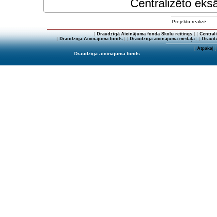
Centralizēto eksā
Projektu realizē:
[
Draudzīgā Aicinājuma fonda Skolu reitings
] [
Central
[
Draudzīgā Aicinājuma fonds
] [
Draudzīgā aicinājuma medaļa
] [
Draudz
[
Atpakaļ
]
Draudzīgā aicinājuma fonds