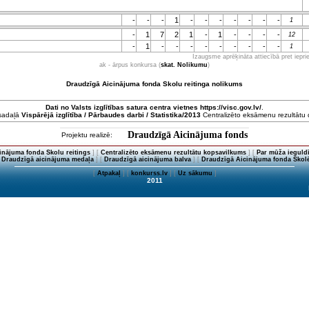
-
-
-
1
-
-
-
-
-
-
-
1
-
1
7
2
1
-
1
-
-
-
-
12
-
1
-
-
-
-
-
-
-
-
-
1
Izaugsme aprēķināta attiecībā pret iepr
ak - ārpus konkursa (
skat. Nolikumu
)
Draudzīgā Aicinājuma fonda Skolu reitinga nolikums
Dati no
Valsts izglītības satura centra
vietnes https://visc.gov.lv/
.
 sadaļā
Vispārējā izglītība / Pārbaudes darbi / Statistika/2013
Centralizēto eksāmenu rezultātu da
Draudzīgā Aicinājuma fonds
Projektu realizē:
inājuma fonda Skolu reitings
] [
Centralizēto eksāmenu rezultātu kopsavilkums
] [
Par mūža ieguldī
[
Draudzīgā aicinājuma medaļa
] [
Draudzīgā aicinājuma balva
] [
Draudzīgā Aicinājuma fonda Skolē
[
Atpakaļ
] [
konkurss.lv
] [
Uz sākumu
]
2011