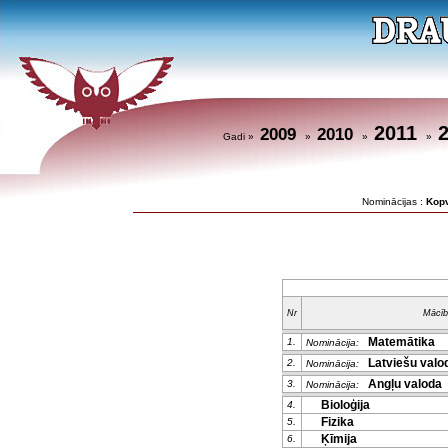
2011
2009
2010
Gadi »
»
»
»
Nominācijas :
Kop
Nr
Mācīb
Matemātika
1.
Nominācija:
Latviešu valod
2.
Nominācija:
Angļu valoda
3.
Nominācija:
Bioloģija
4.
Fizika
5.
Ķīmija
6.