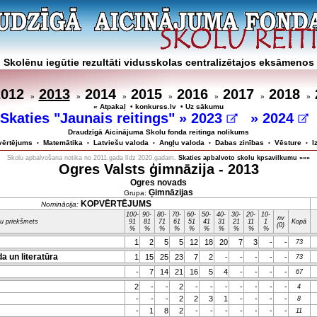
Skolēnu iegūtie rezultāti vidusskolas centralizētajos eksāmenos
2012
2013
2014
2015
2016
2017
2018
»
»
»
»
»
»
»
« Atpakaļ
•
konkurss.lv
•
Uz sākumu
Skaties "Jaunais reitings" »
2023
»
2024
Draudzīgā Aicinājuma Skolu fonda reitinga nolikums
vērtējums
Matemātika
Latviešu valoda
Angļu valoda
Dabas zinības
Vēsture
I
•
•
•
•
•
•
Skolu apbalvošana notika no 2011.gada līdz 2020.gadam.
Skaties apbalvoto skolu kpsavilkumu »»»
Ogres Valsts ģimnāzija - 2013
Ogres novads
Ģimnāzijas
Grupa:
KOPVĒRTĒJUMS
Nominācija:
100-
90-
80-
70-
60-
50-
40-
30-
20-
10-
nv
u priekšmets
91
81
71
61
51
41
31
21
11
1
Kopā
(0)
%
%
%
%
%
%
%
%
%
%
1
2
5
5
12
18
20
7
3
-
-
73
a un literatūra
1
15
25
23
7
2
-
-
-
-
-
73
-
7
14
21
16
5
4
-
-
-
-
67
2
-
-
2
-
-
-
-
-
-
-
4
-
-
-
2
2
3
1
-
-
-
-
8
-
1
8
2
-
-
-
-
-
-
-
11