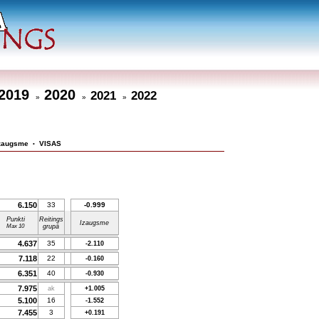
2019
2020
2021
2022
»
»
»
zaugsme
VISAS
•
6.150
33
-0.999
Punkti
Reitings
Izaugsme
Max 10
grupā
4.637
35
-2.110
7.118
22
-0.160
6.351
40
-0.930
7.975
ak
+1.005
5.100
16
-1.552
7.455
3
+0.191