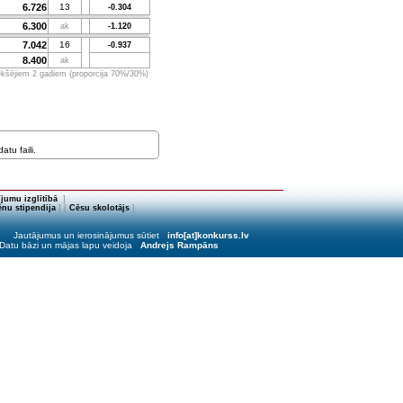
6.726
13
-0.304
6.300
ak
-1.120
7.042
16
-0.937
8.400
ak
iekšējiem 2 gadiem (proporcija 70%/30%)
tu faili.
jumu izglītībā
]
nu stipendija
] [
Cēsu skolotājs
]
Jautājumus un ierosinājumus sūtiet
info[at]konkurss.lv
Datu bāzi un mājas lapu veidoja
Andrejs Rampāns