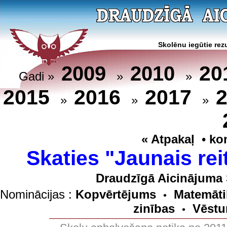
Skolēnu iegūtie rezu
20
2009
2010
Gadi »
»
»
2015
2016
2017
»
»
»
« Atpakaļ
•
ko
Skaties "Jaunais rei
Draudzīgā Aicinājuma 
Nominācijas :
Kopvērtējums
Matemāti
•
zinības
Vēstu
•