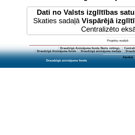
Dati no
Valsts izglītības sat
Skaties sadaļā
Vispārējā izglīt
Centralizēto eksā
Projektu realizē:
[
Draudzīgā Aicinājuma fonda Skolu reitings
] [
Central
[
Draudzīgā Aicinājuma fonds
] [
Draudzīgā aicinājuma medaļa
] [
Draudz
[
Atpakaļ
]
Draudzīgā aicinājuma fonds