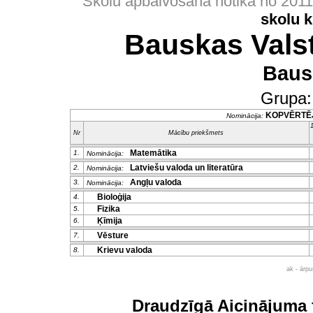
Skolu apbalvošana notika no 201
skolu 
Bauskas Valst
Baus
Grupa
KOPVĒRTĒ
Nominācija:
1
Nr
Mācību priekšmets
Matemātika
1.
Nominācija:
Latviešu valoda un literatūra
2.
Nominācija:
Angļu valoda
3.
Nominācija:
Bioloģija
4.
Fizika
5.
Ķīmija
6.
Vēsture
7.
Krievu valoda
8.
ak - ārp
Draudzīgā Aicinājuma 